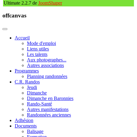
Ultimate 2.2.7 de
JoomShaper
offcanvas
Accueil
Mode d'emploi
Liens utiles
Les talents
Aux photographes...
Autres associations
Programmes
Planning randonnées
C.R. Randos
Jeudi
Dimanche
Dimanche en Baronnies
Rando-Santé
Autres manifestations
Randonnées anciennes
Adhésion
Documents
Balisage
Formation