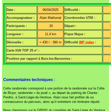
Date :
06/04/2025
Difficulté :
Accompagnateur :
Alain Mathonat
Coordonnées UTM :
Participants :
20
Départ :
Longueur :
11,4 km
Pique Nique :
Dénivelée :
+ 430 / - 390 m
Difficulté
IBP index
:
Carte IGN TOP 25 n° :
Position par rapport à Buis-les-Baronnies :
Commentaires techniques :
Cette randonnée correspond à une portion de la randonnée sur la Crête
de Bluye, randonnée « du jeudi », au départ du parking de Chante-
Perdrix, à Saint-Léger-du-Ventoux. Alain nous fait profiter de sa
connaissance du parcours, alors qu’il entretient cet itinéraire réputé.
Nous cheminons sur le GR®91 du cimetière de Saint-Léger du Ventoux