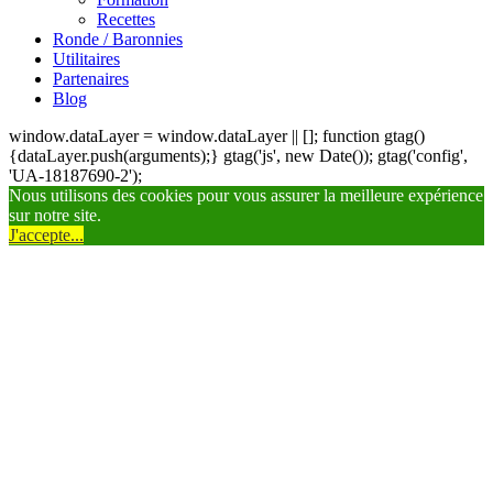
Recettes
Ronde / Baronnies
Utilitaires
Partenaires
Blog
window.dataLayer = window.dataLayer || []; function gtag()
{dataLayer.push(arguments);} gtag('js', new Date()); gtag('config',
'UA-18187690-2');
Nous utilisons des cookies pour vous assurer la meilleure expérience
sur notre site.
J'accepte...