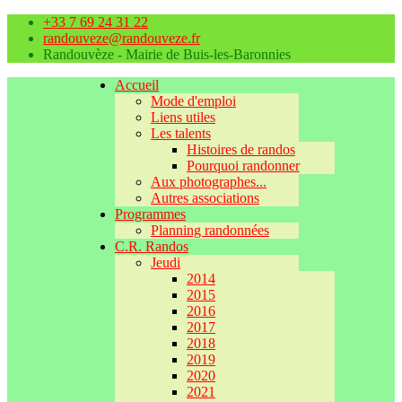
+33 7 69 24 31 22
randouveze@randouveze.fr
Randouvèze - Mairie de Buis-les-Baronnies
Accueil
Mode d'emploi
Liens utiles
Les talents
Histoires de randos
Pourquoi randonner
Aux photographes...
Autres associations
Programmes
Planning randonnées
C.R. Randos
Jeudi
2014
2015
2016
2017
2018
2019
2020
2021