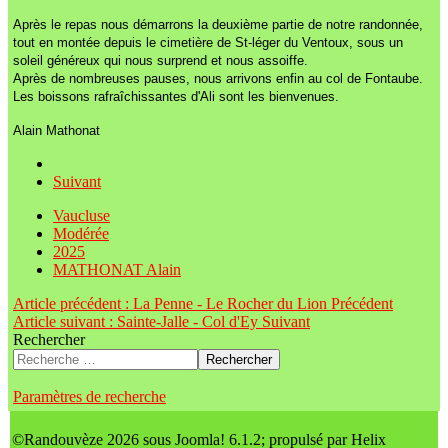
Après le repas nous démarrons la deuxième partie de notre randonnée,
tout en montée depuis le cimetière de St-léger du Ventoux, sous un
soleil généreux qui nous surprend et nous assoiffe.
Après de nombreuses pauses, nous arrivons enfin au col de Fontaube.
Les boissons rafraîchissantes d'Ali sont les bienvenues.
Alain Mathonat
Suivant
Vaucluse
Modérée
2025
MATHONAT Alain
Article précédent : La Penne - Le Rocher du Lion
Précédent
Article suivant : Sainte-Jalle - Col d'Ey
Suivant
Rechercher
Rechercher
Paramètres de recherche
©Randouvèze 2026 sous Joomla! 6.1.2; propulsé par Helix