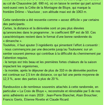
au col de Chaussène (alt. 690 m), où on laisse le sentier qui part azimut
nord-ouest vers la Crête de la Montagne de Bluye, qui marque la
frontière Drôme – Vaucluse ; son altitude maxi est de 1063 m.
Cette randonnée a été ressentie comme « assez difficile » par certains
des participants.
Certes, la distance et la dénivelée sont un peu plus élevées
qu’annoncées dans le programme ; le coefficient IBP est de 50. Ces
caractéristiques restent dans le format d’une bonne randonnée du
« dimanche ».
Toutefois, il faut ajouter 3 ingrédients qui pimentent l’effort à consentir :
- nous commençons par une descente jusqu’au Toulourenc sur un
sentier souvent pierreux qui contribue à la difficulté du cheminement par
l’attention requise,
- le temps est très beau et les premières fortes chaleurs de la saison
impactent les organismes,
- la montée, après le déjeuner de plus de 310 m de dénivelée positive
est continue sur 2,5 km de distance, ce qui fait une pente moyenne de
12,3 %, avec des parties à plus de 20 %.
Randouvèze a de nombreux souvenirs attachés à cette randonnée, en
particulier « La Croix de Bluye », reconstruite et réinstallée par 5 de nos
amis adhérents en mars 2019 : Jean-Pierre Blanchet, Alain Brouchier;
Francis Gierts, Etienne Rivette et Claude Ricard.