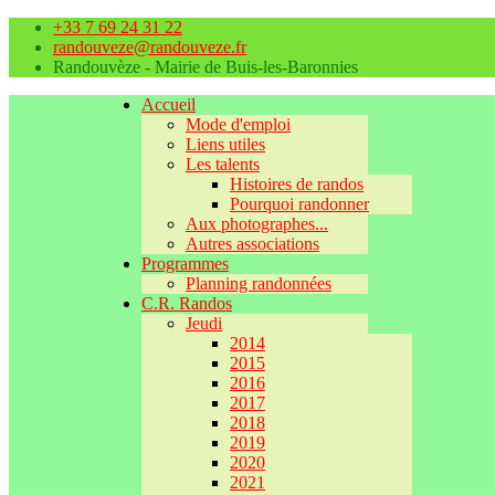
+33 7 69 24 31 22
randouveze@randouveze.fr
Randouvèze - Mairie de Buis-les-Baronnies
Accueil
Mode d'emploi
Liens utiles
Les talents
Histoires de randos
Pourquoi randonner
Aux photographes...
Autres associations
Programmes
Planning randonnées
C.R. Randos
Jeudi
2014
2015
2016
2017
2018
2019
2020
2021