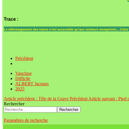
Trace
:
Le
téléchargement des traces n'est accessible qu'aux visiteurs enregistrés... Crée
Précédent
Vaucluse
Difficile
ALBERT Jacques
2025
Article précédent : Tête de la Grave
Précédent
Article suivant : Pie
Rechercher
Rechercher
Paramètres de recherche