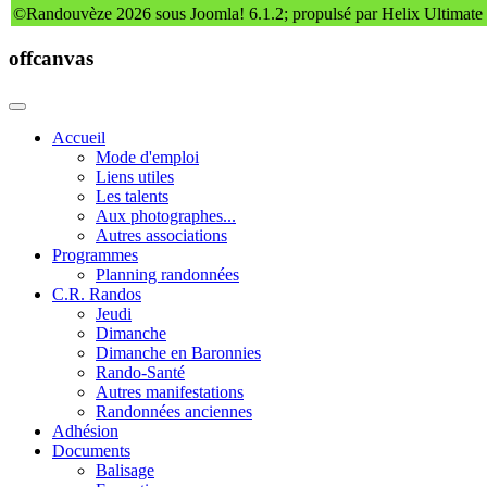
©Randouvèze 2026 sous Joomla! 6.1.2; propulsé par Helix Ultimate
offcanvas
Accueil
Mode d'emploi
Liens utiles
Les talents
Aux photographes...
Autres associations
Programmes
Planning randonnées
C.R. Randos
Jeudi
Dimanche
Dimanche en Baronnies
Rando-Santé
Autres manifestations
Randonnées anciennes
Adhésion
Documents
Balisage