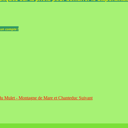
z un compte !
d du Mulet - Montagne de Mare et Chanteduc
Suivant