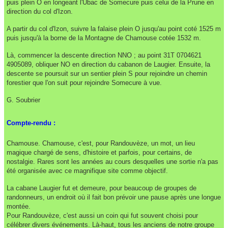
puis plein O en longeant l'Ubac de Somecure puis celui de la Prune en
direction du col d'Izon.
A partir du col d'Izon, suivre la falaise plein O jusqu'au point coté 1525 m
puis jusqu'à la borne de la Montagne de Chamouse cotée 1532 m.
Là, commencer la descente direction NNO ; au point 31T 0704621
4905089, obliquer NO en direction du cabanon de Laugier. Ensuite, la
descente se poursuit sur un sentier plein S pour rejoindre un
chemin
forestier
que l'on suit pour rejoindre Somecure à vue.
G. Soubrier
Compte-rendu :
Chamouse. Chamouse, c'est, pour Randouvèze, un mot, un lieu
magique chargé de sens, d'histoire et parfois, pour certains, de
nostalgie. Rares sont les années au cours desquelles une sortie n'a pas
été organisée avec ce magnifique site comme objectif.
La cabane Laugier fut et demeure, pour beaucoup de groupes de
randonneurs, un endroit où il fait bon prévoir une pause après une longue
montée.
Pour Randouvèze, c'est aussi un coin qui fut souvent choisi pour
célébrer divers événements. Là-haut, tous les anciens de notre groupe