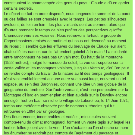
constituaient la pharmacopée des gens du pays : Claude a dû en garder
certains secrets.
Le départ se fait en ordre dispersé, nous longeons le sommet de la paroi
où des failles se sont creusées avec le temps. Les petites silhouettes
évoluent, de loin en loin : les plus vaillants sont au sommet alors que
d'autres prennent le temps de bien profiter des perspectives qu'offre
Chamouse vers ses voisines. Nous retrouvons là-haut le groupe de
Carpentrassiens croisés ce matin et qui nous ont devancé au moment
du repas : il semble que les effluves du breuvage de Claude leur aient
chatouillé les narines car ils l'attendent gobelet à la main ! La solidarité
entre randonneurs ne sera pas un vain mot. Du haut de la montagne
(1532 mètres), malgré le manque de soleil, la vue est superbe sur la
vaste vallée et les montagnes voisines, jusqu'au Ventoux, d'où l'on peut
se rendre compte du travail de la nature au fil des temps géologiques. Il
n'est vraisemblablement aucune autre vue aussi large, couvrant un tel
espace, au sein des Baronnies, donnant une idée un peu globale de la
géographie du territoire. Sur l'autre versant, c'est une perspective sur la
Montagne d'Herc en premier plan et bien au-delà sur le Dévoluy encore
enneigé. Tout en bas, se niche le village de Laborel où, le 14 Juin 1871,
tomba une météorite observée par de nombreux témoins qui fut
retrouvée en 1894 par un géologue.
Des fleurs encore, innombrables et variées, minuscules souvent
compte-tenu du climat montagnard, forment un vaste tapis sur lequel les
herbes folles jouent avec le vent. L'on s'extasie ou l'on cherche un nom :
les énumérer ne rendrait pas compte de l'agrément du paysage et