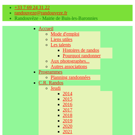
+33 7 69 24 31 22
randouveze@randouveze.fr
Randouvèze - Mairie de Buis-les-Baronnies
Accueil
Mode d'emploi
Liens utiles
Les talents
Histoires de randos
Pourquoi randonner
Aux photographes...
Autres associations
Programmes
Planning randonnées
C.R. Randos
Jeudi
2014
2015
2016
2017
2018
2019
2020
2021