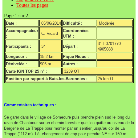
Toutes les pages
Page 1 sur 2
Date :
05/06/2014
Difficulté :
Modérée
Accompagnateur
Coordonnées
C. Ricard
:
UTM :
31T 0701770
Participants :
34
Départ :
4905088
Longueur :
15,2 km
Pique Nique :
Dénivelée :
905 m
Autres :
Carte IGN TOP 25 n° :
3239 OT
Position par rapport à Buis-les-Baronnies :
25 km O
Commentaires techniques :
Se garer dans le village de Somecure puis prendre plein sud le long du
ravin de Chantaour sur un chemin forestier que l'on quitte au niveau de la
Bergerie de La Trappe pour monter par un sentier jusqu'au col de La
Trappe (1112 m). Là, changement de cap pour prendre NE sur 150 m