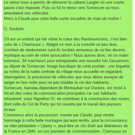
Le retour nous a permis de retrouver la cabane Laugier où une courte
pause s'est imposée. Puis ce fut le retour vers Somecure où nous
attendaient nos véhicules.
Merci à Claude pour cette belle sortie encadrée de main de maître !
G. Soubrier
S'il est un endroit qui fait vibrer le cœur des Randouvéziens, c'est bien
celui de « Chamouse ». Malgré ce nom à la sonorité un peu dure,
combien de randonneurs sont-ils tombés amoureux de ce lieu devenu
mythique au sein de notre association ! Nous aurons donc, en ce matin
lumineux, 34 marcheurs pour entreprendre une nouvelle fois l'ascension,
au départ de Somecure. Image bucolique de carte postale : une biquette
au milieu de la ruelle centrale du village nous accueille en regardant,
interrogative, la procession de véhicules que nous allons essayer de
ranger en bon ordre pour ne pas troubler la vie des habitants...
Somecure, hameau dépendant de Montauban sur Ouvèze, est resté à
l'écart des voies de communication principales car ses habitants
refusèrent, sous Napoléon III, de contribuer à la construction des routes,
dont celle du Col de Perty qui fut ouverte par le travail des paysans
locaux.
Commence alors la procession, menée par Claude, pour rendre
hommage à cette belle montagne qui aura revêtu, pour la circonstance,
sa robe printanière « Liberty », peut-être un clin d'œil aux libérateurs de
la France en 1944, en ces journées de commémoration. Chamouse se