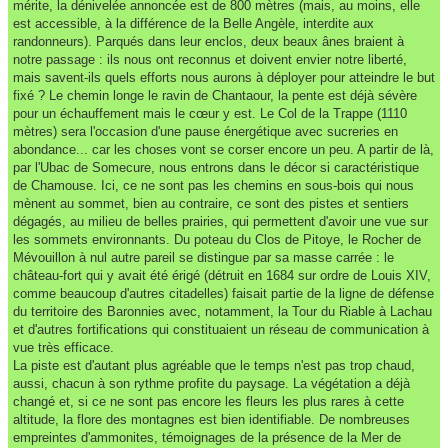
mérite, la dénivelée annoncée est de 800 mètres (mais, au moins, elle
est accessible, à la différence de la Belle Angèle, interdite aux
randonneurs). Parqués dans leur enclos, deux beaux ânes braient à
notre passage : ils nous ont reconnus et doivent envier notre liberté,
mais savent-ils quels efforts nous aurons à déployer pour atteindre le but
fixé ? Le chemin longe le ravin de Chantaour, la pente est déjà sévère
pour un échauffement mais le cœur y est. Le Col de la Trappe (1110
mètres) sera l'occasion d'une pause énergétique avec sucreries en
abondance... car les choses vont se corser encore un peu. A partir de là,
par l'Ubac de Somecure, nous entrons dans le décor si caractéristique
de Chamouse. Ici, ce ne sont pas les chemins en sous-bois qui nous
mènent au sommet, bien au contraire, ce sont des pistes et sentiers
dégagés, au milieu de belles prairies, qui permettent d'avoir une vue sur
les sommets environnants. Du poteau du Clos de Pitoye, le Rocher de
Mévouillon à nul autre pareil se distingue par sa masse carrée : le
château-fort qui y avait été érigé (détruit en 1684 sur ordre de Louis XIV,
comme beaucoup d'autres citadelles) faisait partie de la ligne de défense
du territoire des Baronnies avec, notamment, la Tour du Riable à Lachau
et d'autres fortifications qui constituaient un réseau de communication à
vue très efficace.
La piste est d'autant plus agréable que le temps n'est pas trop chaud,
aussi, chacun à son rythme profite du paysage. La végétation a déjà
changé et, si ce ne sont pas encore les fleurs les plus rares à cette
altitude, la flore des montagnes est bien identifiable. De nombreuses
empreintes d'ammonites, témoignages de la présence de la Mer de