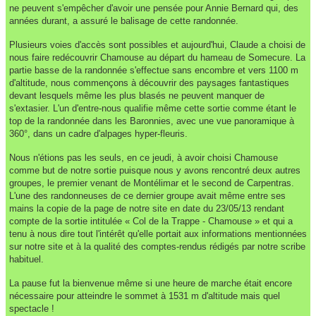
ne peuvent s'empêcher d'avoir une pensée pour Annie Bernard qui, des
années durant, a assuré le balisage de cette randonnée.
Plusieurs voies d'accès sont possibles et aujourd'hui, Claude a choisi de
nous faire redécouvrir Chamouse au départ du hameau de Somecure. La
partie basse de la randonnée s'effectue sans encombre et vers 1100 m
d'altitude, nous commençons à découvrir des paysages fantastiques
devant lesquels même les plus blasés ne peuvent manquer de
s'extasier. L'un d'entre-nous qualifie même cette sortie comme étant le
top de la randonnée dans les Baronnies, avec une vue panoramique à
360°, dans un cadre d'alpages hyper-fleuris.
Nous n'étions pas les seuls, en ce jeudi, à avoir choisi Chamouse
comme but de notre sortie puisque nous y avons rencontré deux autres
groupes, le premier venant de Montélimar et le second de Carpentras.
L'une des randonneuses de ce dernier groupe avait même entre ses
mains la copie de la page de notre site en date du 23/05/13 rendant
compte de la sortie intitulée « Col de la Trappe - Chamouse » et qui a
tenu à nous dire tout l'intérêt qu'elle portait aux informations mentionnées
sur notre site et à la qualité des comptes-rendus rédigés par notre scribe
habituel.
La pause fut la bienvenue même si une heure de marche était encore
nécessaire pour atteindre le sommet à 1531 m d'altitude mais quel
spectacle !