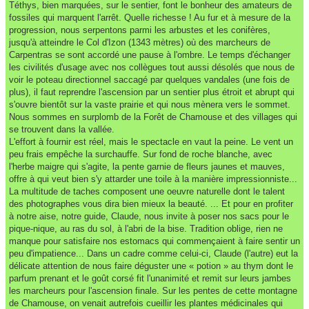
Téthys, bien marquées, sur le sentier, font le bonheur des amateurs de
fossiles qui marquent l'arrêt. Quelle richesse ! Au fur et à mesure de la
progression, nous serpentons parmi les arbustes et les conifères,
jusqu'à atteindre le Col d'Izon (1343 mètres) où des marcheurs de
Carpentras se sont accordé une pause à l'ombre. Le temps d'échanger
les civilités d'usage avec nos collègues tout aussi désolés que nous de
voir le poteau directionnel saccagé par quelques vandales (une fois de
plus), il faut reprendre l'ascension par un sentier plus étroit et abrupt qui
s'ouvre bientôt sur la vaste prairie et qui nous mènera vers le sommet.
Nous sommes en surplomb de la Forêt de Chamouse et des villages qui
se trouvent dans la vallée.
L'effort à fournir est réel, mais le spectacle en vaut la peine. Le vent un
peu frais empêche la surchauffe. Sur fond de roche blanche, avec
l'herbe maigre qui s'agite, la pente garnie de fleurs jaunes et mauves,
offre à qui veut bien s'y attarder une toile à la manière impressionniste...
La multitude de taches composent une oeuvre naturelle dont le talent
des photographes vous dira bien mieux la beauté. ... Et pour en profiter
à notre aise, notre guide, Claude, nous invite à poser nos sacs pour le
pique-nique, au ras du sol, à l'abri de la bise. Tradition oblige, rien ne
manque pour satisfaire nos estomacs qui commençaient à faire sentir un
peu d'impatience... Dans un cadre comme celui-ci, Claude (l'autre) eut la
délicate attention de nous faire déguster une « potion » au thym dont le
parfum prenant et le goût corsé fit l'unanimité et remit sur leurs jambes
les marcheurs pour l'ascension finale. Sur les pentes de cette montagne
de Chamouse, on venait autrefois cueillir les plantes médicinales qui