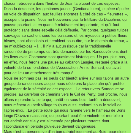
chacun retrouvera dans l'herbier de Jean la plupart de ces espèces.
Dans la descente, les gentianes jaunes (Gentiana lutea), espèce réputée
en voie de disparition, aux feuilles énormes à côté de ces « fleurettes »,
occupent la prairie. Nous ne trouverons pas la fritillaire du Dauphiné, qui
pousse pourtant ici en quantité relativement importante, et qu'il faut
protéger : sans doute est-elle déjà défleurie. Par contre, quelques tulipes
sauvages se cachent sous les buissons et les myosotis à petites fleurs
bleues, sont abondants et semblent nous dire, sur le chemin du retour, «
ne m'oubliez-pas » !... Il n'y a aucun risque car la traditionnelle
randonnée de printemps est très demandée par les Randouvéziens dont
les liens avec Chamouse sont quasiment historiques. Un peu plus bas,
en effet, nous ferons une pause au cabanon Laugier, restauré grâce à la
volonté de la co-fondatrice de l'Association, Annie Bernard, qui avait
pour ce lieu un attachement très marqué.
Nous ne sommes pas les seuls car bientôt arrive sur nos talons un autre
groupe de randonneurs auquel nous cèderons la place afin qu'il profite
également de la sérénité de cet espace... Le retour vers Somecure se
précise, au carrefour de chemins vers le Col de Perty, tout proche, nous
allons reprendre la piste qui, tantôt en sous-bois, tantôt à découvert,
nous mènera au petit village toujours aussi endormi sous le soleil de
l'après-midi... La petite route qui nous ramène vers le hameau de Bons
longe l'Ouvéze naissante, qui pourtant peut être violente et mortelle à
cet endroit car elle y est alimentée par plusieurs torrents dont
l'abondance en période pluvieuse devient dangereuse.
Mais c'est la perspective d'un bon rafraîchissement au Buis, pour clore