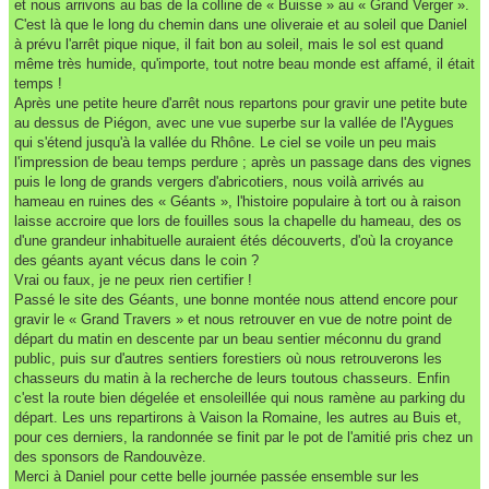
et nous arrivons au bas de la colline de « Buisse » au « Grand Verger ».
C'est là que le long du chemin dans une oliveraie et au soleil que Daniel
à prévu l'arrêt pique nique, il fait bon au soleil, mais le sol est quand
même très humide, qu'importe, tout notre beau monde est affamé, il était
temps !
Après une petite heure d'arrêt nous repartons pour gravir une petite bute
au dessus de Piégon, avec une vue superbe sur la vallée de l'Aygues
qui s'étend jusqu'à la vallée du Rhône. Le ciel se voile un peu mais
l'impression de beau temps perdure ; après un passage dans des vignes
puis le long de grands vergers d'abricotiers, nous voilà arrivés au
hameau en ruines des « Géants », l'histoire populaire à tort ou à raison
laisse accroire que lors de fouilles sous la chapelle du hameau, des os
d'une grandeur inhabituelle auraient étés découverts, d'où la croyance
des géants ayant vécus dans le coin ?
Vrai ou faux, je ne peux rien certifier !
Passé le site des Géants, une bonne montée nous attend encore pour
gravir le « Grand Travers » et nous retrouver en vue de notre point de
départ du matin en descente par un beau sentier méconnu du grand
public, puis sur d'autres sentiers forestiers où nous retrouverons les
chasseurs du matin à la recherche de leurs toutous chasseurs. Enfin
c'est la route bien dégelée et ensoleillée qui nous ramène au parking du
départ. Les uns repartirons à Vaison la Romaine, les autres au Buis et,
pour ces derniers, la randonnée se finit par le pot de l'amitié pris chez un
des sponsors de Randouvèze.
Merci à Daniel pour cette belle journée passée ensemble sur les