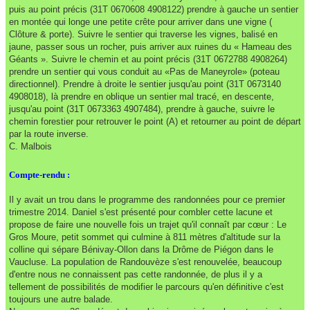
puis au point précis (31T 0670608 4908122) prendre à gauche un sentier
en montée qui longe une petite crête pour arriver dans une vigne (
Clôture & porte). Suivre le sentier qui traverse les vignes, balisé en
jaune, passer sous un rocher, puis arriver aux ruines du « Hameau des
Géants ». Suivre le chemin et au point précis (31T 0672788 4908264)
prendre un sentier qui vous conduit au «Pas de Maneyrole» (poteau
directionnel). Prendre à droite le sentier jusqu'au point (31T 0673140
4908018), là prendre en oblique un sentier mal tracé, en descente,
jusqu'au point (31T 0673363 4907484), prendre à gauche, suivre le
chemin forestier pour retrouver le point (A) et retourner au point de départ
par la route inverse.
C. Malbois
Compte-rendu :
Il y avait un trou dans le programme des randonnées pour ce premier
trimestre 2014. Daniel s'est présenté pour combler cette lacune et
propose de faire une nouvelle fois un trajet qu'il connaît par cœur : Le
Gros Moure, petit sommet qui culmine à 811 mètres d'altitude sur la
colline qui sépare Bénivay-Ollon dans la Drôme de Piégon dans le
Vaucluse. La population de Randouvèze s'est renouvelée, beaucoup
d'entre nous ne connaissent pas cette randonnée, de plus il y a
tellement de possibilités de modifier le parcours qu'en définitive c'est
toujours une autre balade.