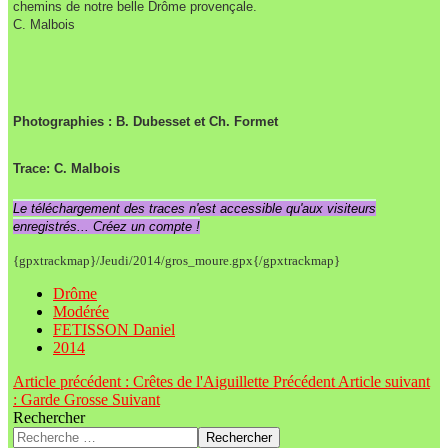
chemins de notre belle Drôme provençale.
C. Malbois
Photographies : B. Dubesset et Ch. Formet
Trace: C. Malbois
Le téléchargement des traces n'est accessible qu'aux visiteurs
enregistrés... Créez un compte !
{gpxtrackmap}/Jeudi/2014/gros_moure.gpx{/gpxtrackmap}
Drôme
Modérée
FETISSON Daniel
2014
Article précédent : Crêtes de l'Aiguillette
Précédent
Article suivant
: Garde Grosse
Suivant
Rechercher
Rechercher