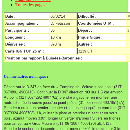
Toutes les pages
Date :
06/02/14
Difficulté :
M
Accompagnateur :
D. Fétisson
Coordonnées UTM :
Participants :
36
Départ :
3
Longueur :
18 km
Pique Nique :
Dénivelée :
870 m
Autres :
Carte IGN TOP 25 n° :
3139 OT
Position par rapport à Buis-les-Baronnies :
Commentaires techniques :
Départ sur la D 347 en face du « Camping de l'écluse » position : (31T
0674891 4906415). Continuer la D 347 direction NO sur 1,5 km environ.
Au point (31T 0674292 4907762) prendre à gauche, en montée, une
route bitumée la suivre jusqu'au point précis (31T 0672623 4907851) (A).
Prendre à droite un sentier forestier et le suivre jusqu'à un carrefour (31T
0673324 4908708). Là, quitter la piste et prendre un sentier en sous
bois, azimut moyen 330°, longer un verger d'arbres fruitiers en friches
pour arriver au « Gros Moure » (31T 0673067 4909170) alt. 811 m.
Prendre le sentier en descente, azimut moyen 250°, le suivre sur 3 km