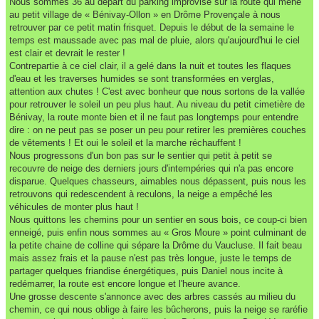
Nous sommes 36 au départ du parking improvisé sur la route qui mène
au petit village de « Bénivay-Ollon » en Drôme Provençale à nous
retrouver par ce petit matin frisquet. Depuis le début de la semaine le
temps est maussade avec pas mal de pluie, alors qu'aujourd'hui le ciel
est clair et devrait le rester !
Contrepartie à ce ciel clair, il a gelé dans la nuit et toutes les flaques
d'eau et les traverses humides se sont transformées en verglas,
attention aux chutes ! C'est avec bonheur que nous sortons de la vallée
pour retrouver le soleil un peu plus haut. Au niveau du petit cimetière de
Bénivay, la route monte bien et il ne faut pas longtemps pour entendre
dire : on ne peut pas se poser un peu pour retirer les premières couches
de vêtements ! Et oui le soleil et la marche réchauffent !
Nous progressons d'un bon pas sur le sentier qui petit à petit se
recouvre de neige des derniers jours d'intempéries qui n'a pas encore
disparue. Quelques chasseurs, aimables nous dépassent, puis nous les
retrouvons qui redescendent à reculons, la neige a empêché les
véhicules de monter plus haut !
Nous quittons les chemins pour un sentier en sous bois, ce coup-ci bien
enneigé, puis enfin nous sommes au « Gros Moure » point culminant de
la petite chaine de colline qui sépare la Drôme du Vaucluse. Il fait beau
mais assez frais et la pause n'est pas très longue, juste le temps de
partager quelques friandise énergétiques, puis Daniel nous incite à
redémarrer, la route est encore longue et l'heure avance.
Une grosse descente s'annonce avec des arbres cassés au milieu du
chemin, ce qui nous oblige à faire les bûcherons, puis la neige se raréfie