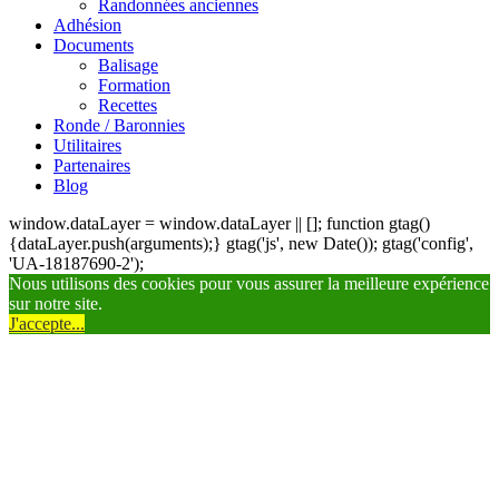
Randonnées anciennes
Adhésion
Documents
Balisage
Formation
Recettes
Ronde / Baronnies
Utilitaires
Partenaires
Blog
window.dataLayer = window.dataLayer || []; function gtag()
{dataLayer.push(arguments);} gtag('js', new Date()); gtag('config',
'UA-18187690-2');
Nous utilisons des cookies pour vous assurer la meilleure expérience
sur notre site.
J'accepte...