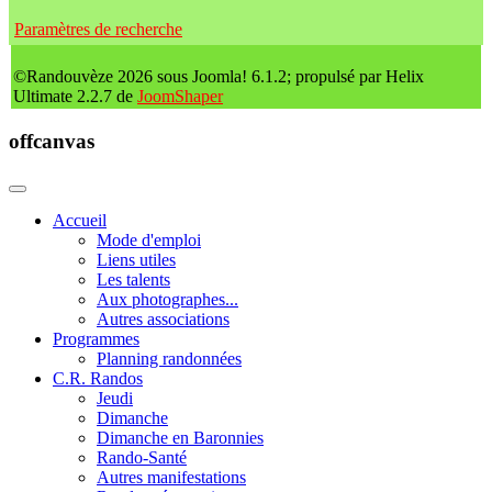
Paramètres de recherche
©Randouvèze 2026 sous Joomla! 6.1.2; propulsé par Helix
Ultimate 2.2.7 de
JoomShaper
offcanvas
Accueil
Mode d'emploi
Liens utiles
Les talents
Aux photographes...
Autres associations
Programmes
Planning randonnées
C.R. Randos
Jeudi
Dimanche
Dimanche en Baronnies
Rando-Santé
Autres manifestations