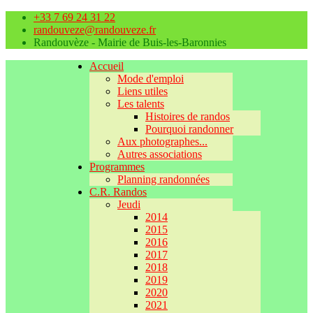
+33 7 69 24 31 22
randouveze@randouveze.fr
Randouvèze - Mairie de Buis-les-Baronnies
Accueil
Mode d'emploi
Liens utiles
Les talents
Histoires de randos
Pourquoi randonner
Aux photographes...
Autres associations
Programmes
Planning randonnées
C.R. Randos
Jeudi
2014
2015
2016
2017
2018
2019
2020
2021