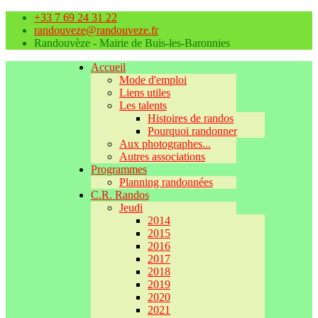
+33 7 69 24 31 22
randouveze@randouveze.fr
Randouvèze - Mairie de Buis-les-Baronnies
Accueil
Mode d'emploi
Liens utiles
Les talents
Histoires de randos
Pourquoi randonner
Aux photographes...
Autres associations
Programmes
Planning randonnées
C.R. Randos
Jeudi
2014
2015
2016
2017
2018
2019
2020
2021