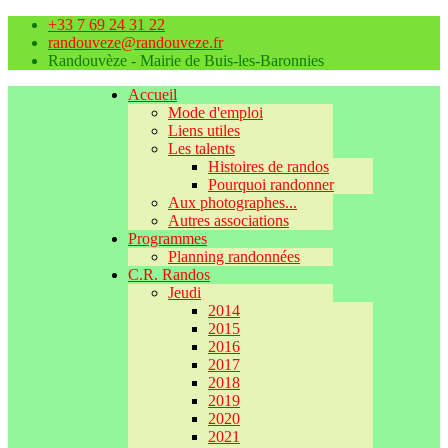
+33 7 69 24 31 22
randouveze@randouveze.fr
Randouvèze - Mairie de Buis-les-Baronnies
Accueil
Mode d'emploi
Liens utiles
Les talents
Histoires de randos
Pourquoi randonner
Aux photographes...
Autres associations
Programmes
Planning randonnées
C.R. Randos
Jeudi
2014
2015
2016
2017
2018
2019
2020
2021