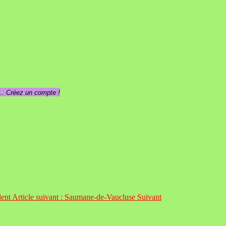
... Créez un compte !
dent
Article suivant : Saumane-de-Vaucluse
Suivant