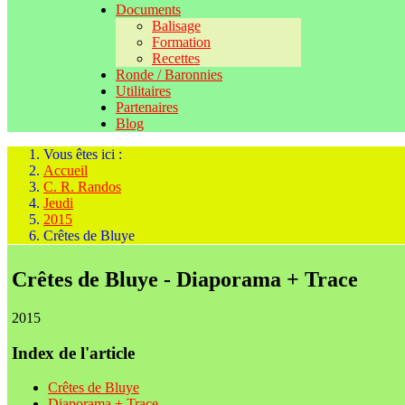
Documents
Balisage
Formation
Recettes
Ronde / Baronnies
Utilitaires
Partenaires
Blog
Vous êtes ici :
Accueil
C. R. Randos
Jeudi
2015
Crêtes de Bluye
Crêtes de Bluye - Diaporama + Trace
2015
Index de l'article
Crêtes de Bluye
Diaporama + Trace