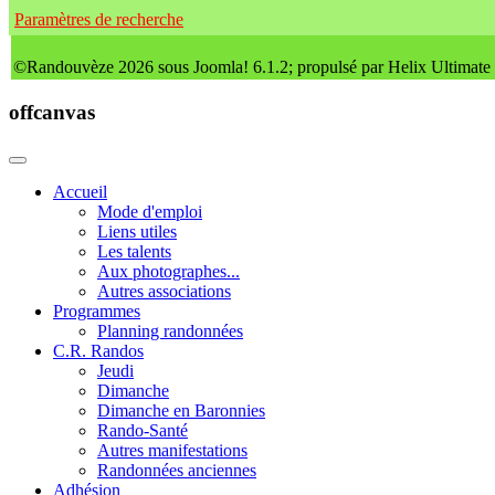
Paramètres de recherche
©Randouvèze 2026 sous Joomla! 6.1.2; propulsé par Helix Ultimate
offcanvas
Accueil
Mode d'emploi
Liens utiles
Les talents
Aux photographes...
Autres associations
Programmes
Planning randonnées
C.R. Randos
Jeudi
Dimanche
Dimanche en Baronnies
Rando-Santé
Autres manifestations
Randonnées anciennes
Adhésion