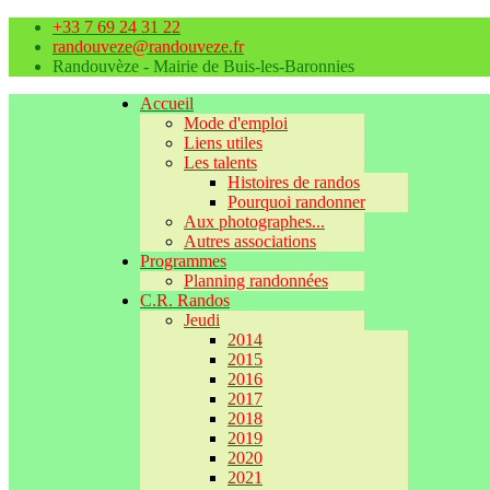
+33 7 69 24 31 22
randouveze@randouveze.fr
Randouvèze - Mairie de Buis-les-Baronnies
Accueil
Mode d'emploi
Liens utiles
Les talents
Histoires de randos
Pourquoi randonner
Aux photographes...
Autres associations
Programmes
Planning randonnées
C.R. Randos
Jeudi
2014
2015
2016
2017
2018
2019
2020
2021