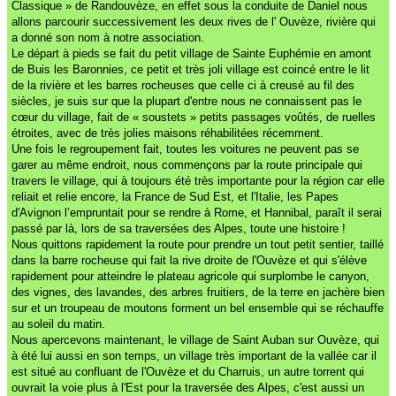
Classique » de Randouvèze, en effet sous la conduite de Daniel nous
allons parcourir successivement les deux rives de l' Ouvèze, rivière qui
a donné son nom à notre association.
Le départ à pieds se fait du petit village de Sainte Euphémie en amont
de Buis les Baronnies, ce petit et très joli village est coincé entre le lit
de la rivière et les barres rocheuses que celle ci à creusé au fil des
siècles, je suis sur que la plupart d'entre nous ne connaissent pas le
cœur du village, fait de « soustets » petits passages voûtés, de ruelles
étroites, avec de très jolies maisons réhabilitées récemment.
Une fois le regroupement fait, toutes les voitures ne peuvent pas se
garer au même endroit, nous commençons par la route principale qui
travers le village, qui à toujours été très importante pour la région car elle
reliait et relie encore, la France de Sud Est, et l'Italie, les Papes
d'Avignon l’empruntait pour se rendre à Rome, et Hannibal, paraît il serai
passé par là, lors de sa traversées des Alpes, toute une histoire !
Nous quittons rapidement la route pour prendre un tout petit sentier, taillé
dans la barre rocheuse qui fait la rive droite de l'Ouvèze et qui s'élève
rapidement pour atteindre le plateau agricole qui surplombe le canyon,
des vignes, des lavandes, des arbres fruitiers, de la terre en jachère bien
sur et un troupeau de moutons forment un bel ensemble qui se réchauffe
au soleil du matin.
Nous apercevons maintenant, le village de Saint Auban sur Ouvèze, qui
à été lui aussi en son temps, un village très important de la vallée car il
est situé au confluant de l'Ouvèze et du Charruis, un autre torrent qui
ouvrait la voie plus à l'Est pour la traversée des Alpes, c'est aussi un