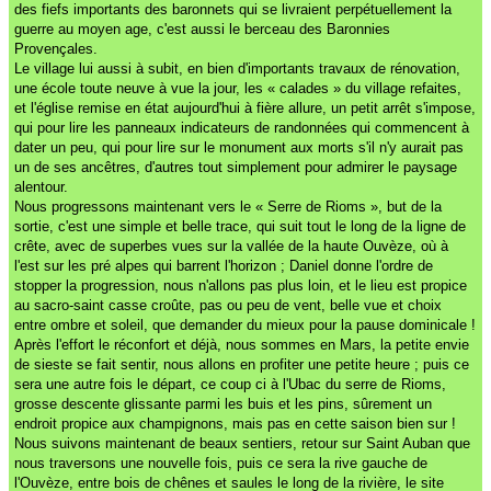
des fiefs importants des baronnets qui se livraient perpétuellement la
guerre au moyen age, c'est aussi le berceau des Baronnies
Provençales.
Le village lui aussi à subit, en bien d'importants travaux de rénovation,
une école toute neuve à vue la jour, les « calades » du village refaites,
et l'église remise en état aujourd'hui à fière allure, un petit arrêt s'impose,
qui pour lire les panneaux indicateurs de randonnées qui commencent à
dater un peu, qui pour lire sur le monument aux morts s'il n'y aurait pas
un de ses ancêtres, d'autres tout simplement pour admirer le paysage
alentour.
Nous progressons maintenant vers le « Serre de Rioms », but de la
sortie, c'est une simple et belle trace, qui suit tout le long de la ligne de
crête, avec de superbes vues sur la vallée de la haute Ouvèze, où à
l'est sur les pré alpes qui barrent l'horizon ; Daniel donne l'ordre de
stopper la progression, nous n'allons pas plus loin, et le lieu est propice
au sacro-saint casse croûte, pas ou peu de vent, belle vue et choix
entre ombre et soleil, que demander du mieux pour la pause dominicale !
Après l'effort le réconfort et déjà, nous sommes en Mars, la petite envie
de sieste se fait sentir, nous allons en profiter une petite heure ; puis ce
sera une autre fois le départ, ce coup ci à l'Ubac du serre de Rioms,
grosse descente glissante parmi les buis et les pins, sûrement un
endroit propice aux champignons, mais pas en cette saison bien sur !
Nous suivons maintenant de beaux sentiers, retour sur Saint Auban que
nous traversons une nouvelle fois, puis ce sera la rive gauche de
l'Ouvèze, entre bois de chênes et saules le long de la rivière, le site