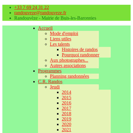
+33 7 69 24 31 22
randouveze@randouveze.fr
Randouvèze - Mairie de Buis-les-Baronnies
Accueil
Mode d'emploi
Liens utiles
Les talents
Histoires de randos
Pourquoi randonner
Aux photographes...
Autres associations
Programmes
Planning randonnées
C.R. Randos
Jeudi
2014
2015
2016
2017
2018
2019
2020
2021