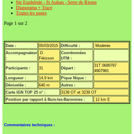
Ste Euphémie - St Auban - Serre de Rioms
Diaporama + Trace
Toutes les pages
Page 1 sur 2
Date :
05/03/2015
Difficulté :
Modérée
Accompagnateur
D.
Coordonnées
:
Fétisson
UTM :
31T 0689787
Participants :
31
Départ :
4907981
Longueur :
14,9 km
Pique Nique :
Dénivelée :
640 m
Autres :
Carte IGN TOP 25 n° :
3139 OT et 3239 OT
Position par rapport à Buis-les-Baronnies :
12 km E
Commentaires techniques :