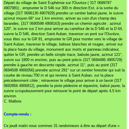
Départ du village de Saint Euphémie sur l'Ouvèze ( 31T 0689787
4907981) , emprunter le D 546 sur 300 m direction Est, à la sortie du
village (31T 0696130 4907929) prendre un sentier balisé jaune, le suivre
azimut moyen 66° sur 1 km environ, arriver au coin d'un champ des
lavandes, (31T 0690598 4908163) prendre un chemin agricole ; azimut
120°, le suivre sur 2 km pour arriver au carrefour de la D 546 et la D 64,
suivre la D 546, direction Saint Auban, traverser un pont sur l'Ouvèze,
vous êtes sur le GR 91, emprunter le GR pour monter vers le village de
Saint Auban, traverser le village, balises blanches et rouges, arriver sur
la place haute du village, monument aux morts et panneau indicateur,
quitter le GR, prendre un belle simple trace, balisée jaune, azimut 121°,
suivre sur 1800 m environ, puis au point précis (31T 0694486 4905729)
prendre à gauche en descente rapide, azimut 11°, puis au point (31T
0694508 4906056) prendre azimut 291° sur un sentier forestier qui suit la
courbe de niveau:700 m et qui reviens à Saint Auban, sur la place
précédemment citée ; retraverser le village pour arriver à un lavoir (31T
0692856 4906812), prendre la piste pédestre et équestre, balisé jaune, la
suivre scrupuleusement pour retrouver le point de départ après 4,5 km
environ.
C. Malbois
Compte-rendu :
Ce jeudi matin nous sommes 31 randonneurs à être au départ d'une «