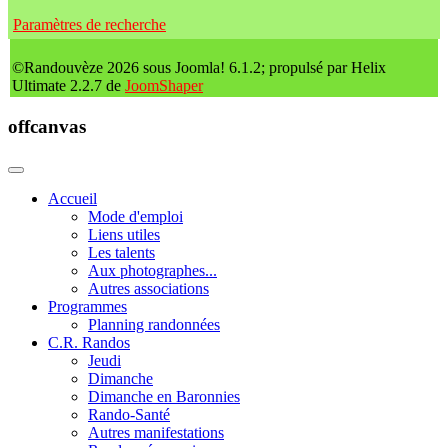
Paramètres de recherche
©Randouvèze 2026 sous Joomla! 6.1.2; propulsé par Helix
Ultimate 2.2.7 de
JoomShaper
offcanvas
Accueil
Mode d'emploi
Liens utiles
Les talents
Aux photographes...
Autres associations
Programmes
Planning randonnées
C.R. Randos
Jeudi
Dimanche
Dimanche en Baronnies
Rando-Santé
Autres manifestations