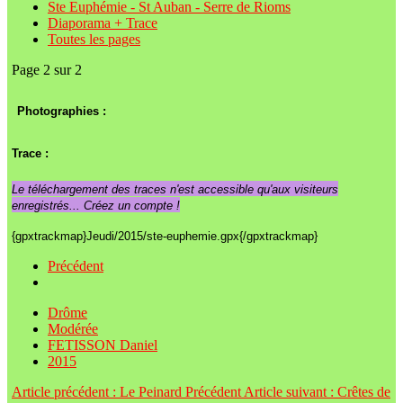
Ste Euphémie - St Auban - Serre de Rioms
Diaporama + Trace
Toutes les pages
Page 2 sur 2
Photographies :
Trace :
Le téléchargement des traces n'est accessible qu'aux visiteurs
enregistrés... Créez un compte !
{gpxtrackmap}Jeudi/2015/ste-euphemie.gpx{/gpxtrackmap}
Précédent
Drôme
Modérée
FETISSON Daniel
2015
Article précédent : Le Peinard
Précédent
Article suivant : Crêtes de