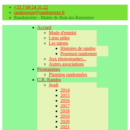
+33 7 69 24 31 22
randouveze@randouveze.fr
Randouvèze - Mairie de Buis-les-Baronnies
Accueil
Mode d'emploi
Liens utiles
Les talents
Histoires de randos
Pourquoi randonner
Aux photographes...
Autres associations
Programmes
Planning randonnées
C.R. Randos
Jeudi
2014
2015
2016
2017
2018
2019
2020
2021