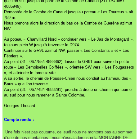
que l’on suit jusqu’à la porte de la Combe de Canaud (31T 0679857
4885949).
Remontée de la Combe de Canaud jusqu’au poteau « Les Tourreus » alt.
759 m.
Nous prenons alors la direction du bas de la Combe de Guerène azimut
NW.
Au poteau « Chanvillard Nord » continuer vers « Le Jas de Montagard »,
toujours plein W jusqu’à traverser la D974.
Continuer sur le GR91 azimut NW, passer « Les Constants » et « Les
Fébriers ».
Au point (31T 0677554 4888862), laisser le GR91 pour suivre la petite
route « Les Demoiselles Coiffées », orientée SW vers « Les Fougassets
», et atteindre le fameux site.
A sa sortie, le chemin de Pousse-Chien nous conduit au hameau des «
Baux » que l’on traverse.
Au point (31T 0677484 4888291), prendre à droite un chemin qui tourne
au sud pour nous ramener à Sainte Colombe.
Georges Thouard
Compte-rendu :
Une fois n’est pas coutume, ce jeudi nous ne montons pas au sommet
d’une de nos montagnes : nous n’escaladerons ni la MONTAGNE DE