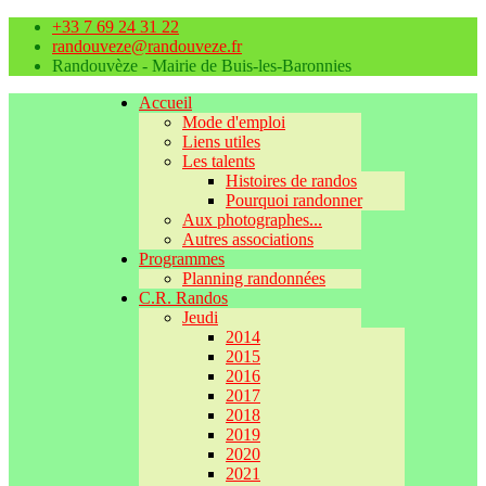
+33 7 69 24 31 22
randouveze@randouveze.fr
Randouvèze - Mairie de Buis-les-Baronnies
Accueil
Mode d'emploi
Liens utiles
Les talents
Histoires de randos
Pourquoi randonner
Aux photographes...
Autres associations
Programmes
Planning randonnées
C.R. Randos
Jeudi
2014
2015
2016
2017
2018
2019
2020
2021