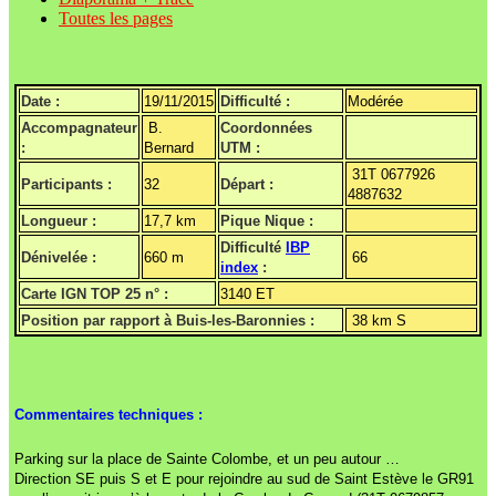
Toutes les pages
Date :
19/11/2015
Difficulté :
Modérée
Accompagnateur
B.
Coordonnées
:
Bernard
UTM :
31T 0677926
Participants :
32
Départ :
4887632
Longueur :
17,7 km
Pique Nique :
Difficulté
IBP
Dénivelée :
660 m
66
index
:
Carte IGN TOP 25 n° :
3140 ET
Position par rapport à Buis-les-Baronnies :
38 km S
Commentaires techniques :
Parking sur la place de Sainte Colombe, et un peu autour …
Direction SE puis S et E pour rejoindre au sud de Saint Estève le GR91