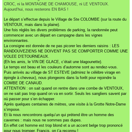
CROC, ni la MONTAGNE DE CHAMOUSE, ni LE VENTOUX.
Aujourd’hui, nous resterons EN BAS !
Le départ s’effectue depuis le Village de Ste COLOMBE (sur la route du
VENTOUX, mais dans la plaine).
Une fois réglés les divers problèmes de parking, la randonnée peut
commencer avec un départ en campagne dans les vignes
environnantes.
La consigne est donnée de ne pas picorer les derniers raisins : LES
RANDOUVEZIENS NE DOIVENT PAS SE COMPORTER COMME UNE
VOLEE D’ETOURNEAUX.
(Eh les amis, le VIN DE GLACE, c’était une blagounette).
Le temps est beau et les couleurs d’automne sont au rendez-vous.
Puis arrivés au village de ST ESTEVE (admirez le célèbre virage en
épingle à cheveux), nous plongeons dans la forêt pour rejoindre la
COMBE DE CANAUD.
ATTENTION : on sait quand on rentre dans une combe de VENTOUX,
on ne sait pas trop quand on va en sortir. Seuls les sangliers savent par
où passer pour s’en échapper.
Après quelques centaines de mètres, une visite à la Grotte Notre-Dame
s’impose.
Et là nous rencontrons quelqu’un qui prétend être un homme des
cavernes : mais nous ne sommes pas dupes.
En effet cet homme est trop blond et a un accent belge trop prononcé
pour nous tromper.
Francis, on t’a reconnu !