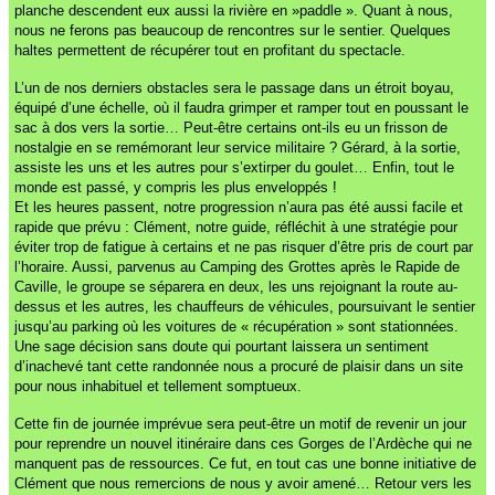
planche descendent eux aussi la rivière en »paddle ». Quant à nous,
nous ne ferons pas beaucoup de rencontres sur le sentier. Quelques
haltes permettent de récupérer tout en profitant du spectacle.
L’un de nos derniers obstacles sera le passage dans un étroit boyau,
équipé d’une échelle, où il faudra grimper et ramper tout en poussant le
sac à dos vers la sortie… Peut-être certains ont-ils eu un frisson de
nostalgie en se remémorant leur service militaire ? Gérard, à la sortie,
assiste les uns et les autres pour s’extirper du goulet… Enfin, tout le
monde est passé, y compris les plus enveloppés !
Et les heures passent, notre progression n’aura pas été aussi facile et
rapide que prévu : Clément, notre guide, réfléchit à une stratégie pour
éviter trop de fatigue à certains et ne pas risquer d’être pris de court par
l’horaire. Aussi, parvenus au Camping des Grottes après le Rapide de
Caville, le groupe se séparera en deux, les uns rejoignant la route au-
dessus et les autres, les chauffeurs de véhicules, poursuivant le sentier
jusqu’au parking où les voitures de « récupération » sont stationnées.
Une sage décision sans doute qui pourtant laissera un sentiment
d’inachevé tant cette randonnée nous a procuré de plaisir dans un site
pour nous inhabituel et tellement somptueux.
Cette fin de journée imprévue sera peut-être un motif de revenir un jour
pour reprendre un nouvel itinéraire dans ces Gorges de l’Ardèche qui ne
manquent pas de ressources. Ce fut, en tout cas une bonne initiative de
Clément que nous remercions de nous y avoir amené… Retour vers les