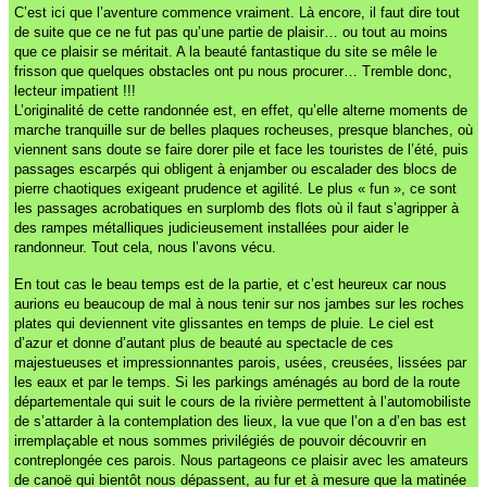
C’est ici que l’aventure commence vraiment. Là encore, il faut dire tout
de suite que ce ne fut pas qu’une partie de plaisir… ou tout au moins
que ce plaisir se méritait. A la beauté fantastique du site se mêle le
frisson que quelques obstacles ont pu nous procurer… Tremble donc,
lecteur impatient !!!
L’originalité de cette randonnée est, en effet, qu’elle alterne moments de
marche tranquille sur de belles plaques rocheuses, presque blanches, où
viennent sans doute se faire dorer pile et face les touristes de l’été, puis
passages escarpés qui obligent à enjamber ou escalader des blocs de
pierre chaotiques exigeant prudence et agilité. Le plus « fun », ce sont
les passages acrobatiques en surplomb des flots où il faut s’agripper à
des rampes métalliques judicieusement installées pour aider le
randonneur. Tout cela, nous l’avons vécu.
En tout cas le beau temps est de la partie, et c’est heureux car nous
aurions eu beaucoup de mal à nous tenir sur nos jambes sur les roches
plates qui deviennent vite glissantes en temps de pluie. Le ciel est
d’azur et donne d’autant plus de beauté au spectacle de ces
majestueuses et impressionnantes parois, usées, creusées, lissées par
les eaux et par le temps. Si les parkings aménagés au bord de la route
départementale qui suit le cours de la rivière permettent à l’automobiliste
de s’attarder à la contemplation des lieux, la vue que l’on a d’en bas est
irremplaçable et nous sommes privilégiés de pouvoir découvrir en
contreplongée ces parois. Nous partageons ce plaisir avec les amateurs
de canoë qui bientôt nous dépassent, au fur et à mesure que la matinée