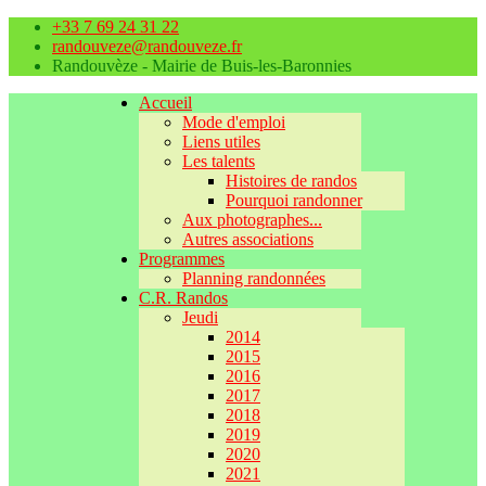
+33 7 69 24 31 22
randouveze@randouveze.fr
Randouvèze - Mairie de Buis-les-Baronnies
Accueil
Mode d'emploi
Liens utiles
Les talents
Histoires de randos
Pourquoi randonner
Aux photographes...
Autres associations
Programmes
Planning randonnées
C.R. Randos
Jeudi
2014
2015
2016
2017
2018
2019
2020
2021