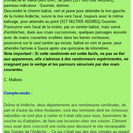
D'Ardèche et Vallon pont d'Arc, au point (31T 0617062 4912401),
panneau indicateur : Gournier, dolmen.
Descendre le chemin balisé, vert et jaune pour atteindre la rive gauche
de la rivière Ardèche, suivre la rive vers l'aval, toujours avec le même
balisage, pour atteindre au point (31T 0617005 4910851) Gournier.
Poursuivre vers l'aval de la rivière, par un sentier balisé, mais semé
d’embûches, dues aux crues successives, quelques passages assurés
avec de mains courantes scellées dans les barres rocheuses,
poursuivre sur le seul sentier qui existe, balisé en vert et jaune, pour
atteindre l'arrivée à Sauze après une quinzaine de kilomètres.
Nota important : Si cette randonnée est cotée facile, ne pas se fier
aux apparences, elle s'adresse à des randonneurs expérimentés, ne
craignant pas le vertige et les parcours sécurisés par des main
courantes.
C. Malbois
Compte-rendu :
Drôme et Ardèche, deux départements aux nombreuses similitudes, de
part et d’autre du sillon rhodanien, sont des territoires dont les richesses
naturelles ne sont plus à vanter et il était utile pour nous, baronniens de
souche ou d’adoption, de faire une incursion chez nos voisins. Clément
nous avait donc concocté une sortie pour découvrir le site remarquable
des Gorges de l’Ardèche… Ce qui n’était pas des plus simples au regard