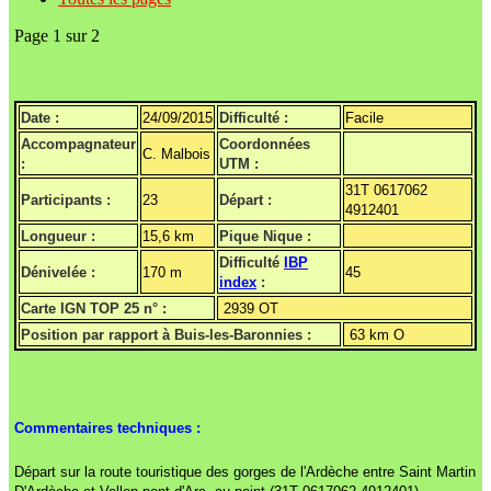
Page 1 sur 2
Date :
24/09/2015
Difficulté :
Facile
Accompagnateur
Coordonnées
C. Malbois
:
UTM :
31T 0617062
Participants :
23
Départ :
4912401
Longueur :
15,6 km
Pique Nique :
Difficulté
IBP
Dénivelée :
170 m
45
index
:
Carte IGN TOP 25 n° :
2939 OT
Position par rapport à Buis-les-Baronnies :
63 km O
Commentaires techniques :
Départ sur la route touristique des gorges de l'Ardèche entre Saint Martin