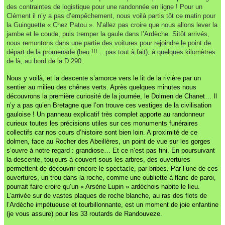
des contraintes de logistique pour une randonnée en ligne ! Pour un
Clément il n’y a pas d’empêchement, nous voilà partis tôt ce matin pour
la Guinguette « Chez Patou ». N’allez pas croire que nous allons lever la
jambe et le coude, puis tremper la gaule dans l’Ardèche. Sitôt arrivés,
nous remontons dans une partie des voitures pour rejoindre le point de
départ de la promenade (heu !!!... pas tout à fait), à quelques kilomètres
de là, au bord de la D 290.
Nous y voilà, et la descente s’amorce vers le lit de la rivière par un
sentier au milieu des chênes verts. Après quelques minutes nous
découvrons la première curiosité de la journée, le Dolmen de Chanet… Il
n’y a pas qu’en Bretagne que l’on trouve ces vestiges de la civilisation
gauloise ! Un panneau explicatif très complet apporte au randonneur
curieux toutes les précisions utiles sur ces monuments funéraires
collectifs car nos cours d’histoire sont bien loin. A proximité de ce
dolmen, face au Rocher des Abeillères, un point de vue sur les gorges
s’ouvre à notre regard : grandiose… Et ce n’est pas fini. En poursuivant
la descente, toujours à couvert sous les arbres, des ouvertures
permettent de découvrir encore le spectacle, par bribes. Par l’une de ces
ouvertures, un trou dans la roche, comme une oubliette à flanc de paroi,
pourrait faire croire qu’un « Arsène Lupin » ardéchois habite le lieu.
L’arrivée sur de vastes plaques de roche blanche, au ras des flots de
l’Ardèche impétueuse et tourbillonnante, est un moment de joie enfantine
(je vous assure) pour les 33 routards de Randouveze.