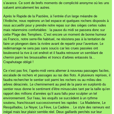
s’avance. Ce sont de brefs moments de complicité anonyme où les uns
saluent amicalement les autres.
Après le Rapide de la Pastière, à l’entrée d’un large méandre de
l’Ardèche, nous repérons un bel espace et quelques rochers disposés à
nous accueillir pour y prendre notre repas sur des sièges certes rudes
mais néanmoins confortables : la pause du midi se passera donc sur
cette Plage des Templiers. C’est encore un moment de bonne humeur
où Francis, notre serre-file habituel, ne résistera pas à la tentation de
faire un plongeon dans la rivière avant de repartir pour l’aventure. Le
redémarrage ne sera pas sans soucis car les crues passées ont
bouleversé la rive à cet endroit et il faudra retrouver un semblant de
chemin parmi les broussailles et troncs d’arbres entassés là…
Crapahutage obligé !
Ce n’est pas fini, l’après-midi verra alterner à nouveau passages faciles,
escalade de rochers et passages au ras des flots. A plusieurs reprises, il
faudra rechercher le sentier soit parmi les rochers ou au milieu des
arbres déracinés. Le cheminement au pied de la paroi en surplomb du
sentier nous donne le sentiment d’être minuscules tant par la taille qu’en
rapport des millions d’années qu’il aura fallu pour sculpter un tel
environnement. Sur l’eau, les esquifs se succèdent à un rythme
soutenu, franchissant successivement les rapides : La Madeleine, Le
Resquilladou, Le Noyer, La Fève, La Cadière… Le style des rameurs est
inégal mais leur plaisir semble réel. Deux gaillards perchés sur leur