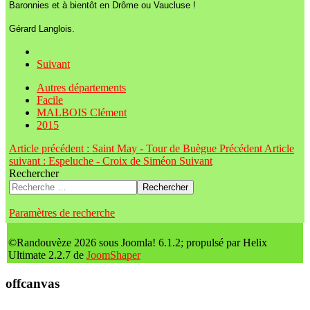
Baronnies et à bientôt en Drôme ou Vaucluse !
Gérard Langlois.
Suivant
Autres départements
Facile
MALBOIS Clément
2015
Article précédent : Saint May - Tour de Buègue
Précédent
Article
suivant : Espeluche - Croix de Siméon
Suivant
Rechercher
Rechercher
Paramètres de recherche
©Randouvèze 2026 sous Joomla! 6.1.2; propulsé par Helix
Ultimate 2.2.7 de
JoomShaper
offcanvas