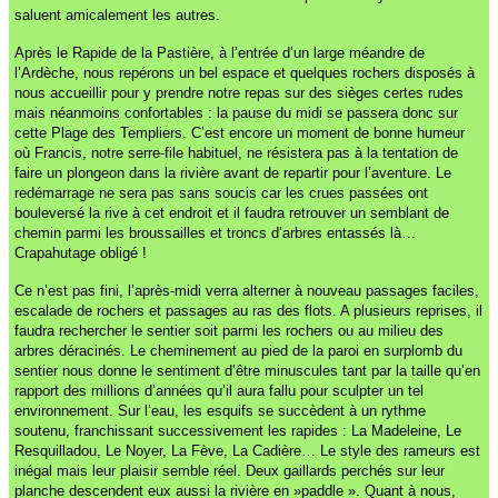
saluent amicalement les autres.
Après le Rapide de la Pastière, à l’entrée d’un large méandre de
l’Ardèche, nous repérons un bel espace et quelques rochers disposés à
nous accueillir pour y prendre notre repas sur des sièges certes rudes
mais néanmoins confortables : la pause du midi se passera donc sur
cette Plage des Templiers. C’est encore un moment de bonne humeur
où Francis, notre serre-file habituel, ne résistera pas à la tentation de
faire un plongeon dans la rivière avant de repartir pour l’aventure. Le
redémarrage ne sera pas sans soucis car les crues passées ont
bouleversé la rive à cet endroit et il faudra retrouver un semblant de
chemin parmi les broussailles et troncs d’arbres entassés là…
Crapahutage obligé !
Ce n’est pas fini, l’après-midi verra alterner à nouveau passages faciles,
escalade de rochers et passages au ras des flots. A plusieurs reprises, il
faudra rechercher le sentier soit parmi les rochers ou au milieu des
arbres déracinés. Le cheminement au pied de la paroi en surplomb du
sentier nous donne le sentiment d’être minuscules tant par la taille qu’en
rapport des millions d’années qu’il aura fallu pour sculpter un tel
environnement. Sur l’eau, les esquifs se succèdent à un rythme
soutenu, franchissant successivement les rapides : La Madeleine, Le
Resquilladou, Le Noyer, La Fève, La Cadière… Le style des rameurs est
inégal mais leur plaisir semble réel. Deux gaillards perchés sur leur
planche descendent eux aussi la rivière en »paddle ». Quant à nous,