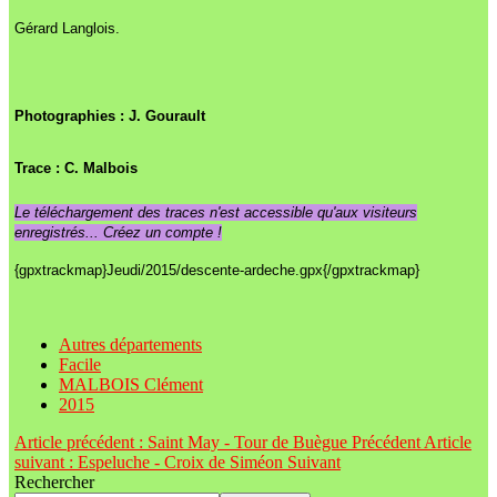
Gérard Langlois.
Photographies : J. Gourault
Trace :
C. Malbois
Le téléchargement des traces n'est accessible qu'aux visiteurs
enregistrés... Créez un compte !
{gpxtrackmap}Jeudi/2015/descente-ardeche.gpx{/gpxtrackmap}
Autres départements
Facile
MALBOIS Clément
2015
Article précédent : Saint May - Tour de Buègue
Précédent
Article
suivant : Espeluche - Croix de Siméon
Suivant
Rechercher