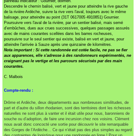
panneau indicateur : Gournier, dolmen.
Descendre le chemin balisé, vert et jaune pour atteindre la rive gauche
de la rivière Ardèche, suivre la rive vers l'aval, toujours avec le même
balisage, pour atteindre au point (31T 0617005 4910851) Gournier.
Poursuivre vers l'aval de la rivière, par un sentier balisé, mais semé
d’embûches, dues aux crues successives, quelques passages assurés
avec de mains courantes scellées dans les barres rocheuses,
poursuivre sur le seul sentier qui existe, balisé en vert et jaune, pour
atteindre l'arrivée à Sauze après une quinzaine de kilomètres.
Nota important : Si cette randonnée est cotée facile, ne pas se fier
aux apparences, elle s'adresse à des randonneurs expérimentés, ne
craignant pas le vertige et les parcours sécurisés par des main
courantes.
C. Malbois
Compte-rendu :
Drôme et Ardèche, deux départements aux nombreuses similitudes, de
part et d’autre du sillon rhodanien, sont des territoires dont les richesses
naturelles ne sont plus à vanter et il était utile pour nous, baronniens de
souche ou d’adoption, de faire une incursion chez nos voisins. Clément
nous avait donc concocté une sortie pour découvrir le site remarquable
des Gorges de l’Ardèche… Ce qui n’était pas des plus simples au regard
des contraintes de logistique pour une randonnée en ligne ! Pour un