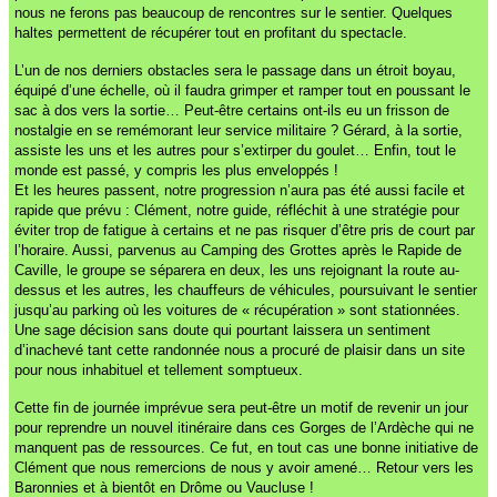
nous ne ferons pas beaucoup de rencontres sur le sentier. Quelques
haltes permettent de récupérer tout en profitant du spectacle.
L’un de nos derniers obstacles sera le passage dans un étroit boyau,
équipé d’une échelle, où il faudra grimper et ramper tout en poussant le
sac à dos vers la sortie… Peut-être certains ont-ils eu un frisson de
nostalgie en se remémorant leur service militaire ? Gérard, à la sortie,
assiste les uns et les autres pour s’extirper du goulet… Enfin, tout le
monde est passé, y compris les plus enveloppés !
Et les heures passent, notre progression n’aura pas été aussi facile et
rapide que prévu : Clément, notre guide, réfléchit à une stratégie pour
éviter trop de fatigue à certains et ne pas risquer d’être pris de court par
l’horaire. Aussi, parvenus au Camping des Grottes après le Rapide de
Caville, le groupe se séparera en deux, les uns rejoignant la route au-
dessus et les autres, les chauffeurs de véhicules, poursuivant le sentier
jusqu’au parking où les voitures de « récupération » sont stationnées.
Une sage décision sans doute qui pourtant laissera un sentiment
d’inachevé tant cette randonnée nous a procuré de plaisir dans un site
pour nous inhabituel et tellement somptueux.
Cette fin de journée imprévue sera peut-être un motif de revenir un jour
pour reprendre un nouvel itinéraire dans ces Gorges de l’Ardèche qui ne
manquent pas de ressources. Ce fut, en tout cas une bonne initiative de
Clément que nous remercions de nous y avoir amené… Retour vers les
Baronnies et à bientôt en Drôme ou Vaucluse !