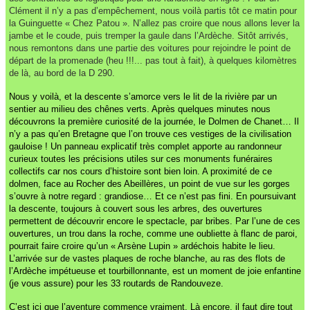
Clément il n’y a pas d’empêchement, nous voilà partis tôt ce matin pour
la Guinguette « Chez Patou ». N’allez pas croire que nous allons lever la
jambe et le coude, puis tremper la gaule dans l’Ardèche. Sitôt arrivés,
nous remontons dans une partie des voitures pour rejoindre le point de
départ de la promenade (heu !!!... pas tout à fait), à quelques kilomètres
de là, au bord de la D 290.
Nous y voilà, et la descente s’amorce vers le lit de la rivière par un
sentier au milieu des chênes verts. Après quelques minutes nous
découvrons la première curiosité de la journée, le Dolmen de Chanet… Il
n’y a pas qu’en Bretagne que l’on trouve ces vestiges de la civilisation
gauloise ! Un panneau explicatif très complet apporte au randonneur
curieux toutes les précisions utiles sur ces monuments funéraires
collectifs car nos cours d’histoire sont bien loin. A proximité de ce
dolmen, face au Rocher des Abeillères, un point de vue sur les gorges
s’ouvre à notre regard : grandiose… Et ce n’est pas fini. En poursuivant
la descente, toujours à couvert sous les arbres, des ouvertures
permettent de découvrir encore le spectacle, par bribes. Par l’une de ces
ouvertures, un trou dans la roche, comme une oubliette à flanc de paroi,
pourrait faire croire qu’un « Arsène Lupin » ardéchois habite le lieu.
L’arrivée sur de vastes plaques de roche blanche, au ras des flots de
l’Ardèche impétueuse et tourbillonnante, est un moment de joie enfantine
(je vous assure) pour les 33 routards de Randouveze.
C’est ici que l’aventure commence vraiment. Là encore, il faut dire tout