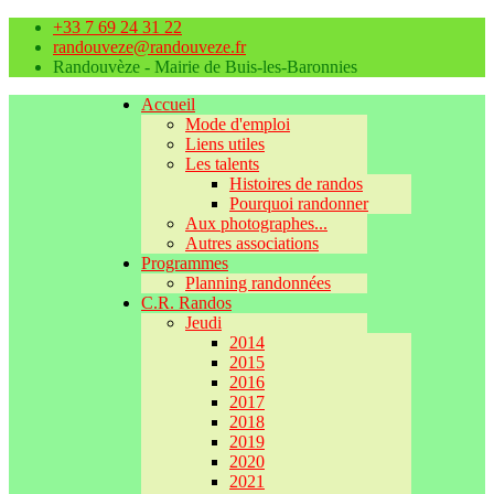
+33 7 69 24 31 22
randouveze@randouveze.fr
Randouvèze - Mairie de Buis-les-Baronnies
Accueil
Mode d'emploi
Liens utiles
Les talents
Histoires de randos
Pourquoi randonner
Aux photographes...
Autres associations
Programmes
Planning randonnées
C.R. Randos
Jeudi
2014
2015
2016
2017
2018
2019
2020
2021