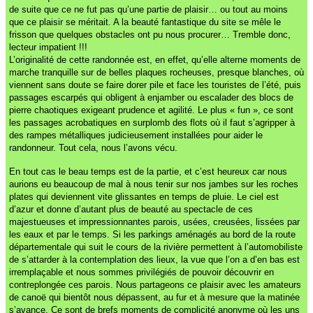
de suite que ce ne fut pas qu’une partie de plaisir… ou tout au moins
que ce plaisir se méritait. A la beauté fantastique du site se mêle le
frisson que quelques obstacles ont pu nous procurer… Tremble donc,
lecteur impatient !!!
L’originalité de cette randonnée est, en effet, qu’elle alterne moments de
marche tranquille sur de belles plaques rocheuses, presque blanches, où
viennent sans doute se faire dorer pile et face les touristes de l’été, puis
passages escarpés qui obligent à enjamber ou escalader des blocs de
pierre chaotiques exigeant prudence et agilité. Le plus « fun », ce sont
les passages acrobatiques en surplomb des flots où il faut s’agripper à
des rampes métalliques judicieusement installées pour aider le
randonneur. Tout cela, nous l’avons vécu.
En tout cas le beau temps est de la partie, et c’est heureux car nous
aurions eu beaucoup de mal à nous tenir sur nos jambes sur les roches
plates qui deviennent vite glissantes en temps de pluie. Le ciel est
d’azur et donne d’autant plus de beauté au spectacle de ces
majestueuses et impressionnantes parois, usées, creusées, lissées par
les eaux et par le temps. Si les parkings aménagés au bord de la route
départementale qui suit le cours de la rivière permettent à l’automobiliste
de s’attarder à la contemplation des lieux, la vue que l’on a d’en bas est
irremplaçable et nous sommes privilégiés de pouvoir découvrir en
contreplongée ces parois. Nous partageons ce plaisir avec les amateurs
de canoë qui bientôt nous dépassent, au fur et à mesure que la matinée
s’avance. Ce sont de brefs moments de complicité anonyme où les uns