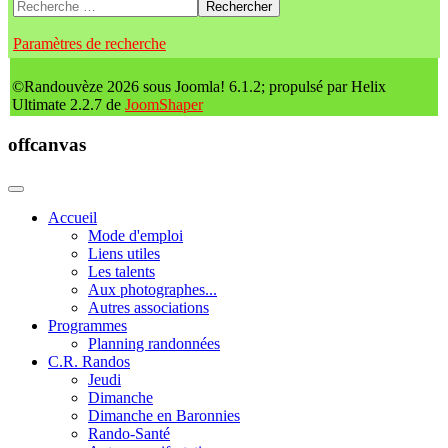
Rechercher
Paramètres de recherche
©Randouvèze 2026 sous Joomla! 6.1.2; propulsé par Helix
Ultimate 2.2.7 de
JoomShaper
offcanvas
Accueil
Mode d'emploi
Liens utiles
Les talents
Aux photographes...
Autres associations
Programmes
Planning randonnées
C.R. Randos
Jeudi
Dimanche
Dimanche en Baronnies
Rando-Santé