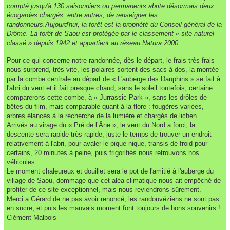
compté jusqu'à 130 saisonniers ou permanents abrite désormais deux
écogardes chargés, entre autres, de renseigner les
randonneurs.Aujourd'hui, la forêt est la propriété du Conseil général de la
Drôme. La forêt de Saou est protégée par le classement « site naturel
classé » depuis 1942 et appartient au réseau Natura 2000.
Pour ce qui concerne notre randonnée, dès le départ, le frais très frais
nous surprend, très vite, les polaires sortent des sacs à dos, la montée
par la combe centrale au départ de « L'auberge des Dauphins » se fait à
l'abri du vent et il fait presque chaud, sans le soleil toutefois, certaine
comparerons cette combe, à « Jurrassic Park », sans les drôles de
bêtes du film, mais comparable quant à la flore : fougères variées,
arbres élancés à la recherche de la lumière et chargés de lichen.
Arrivés au virage du « Pré de l’Âne », le vent du Nord a forci, la
descente sera rapide très rapide, juste le temps de trouver un endroit
relativement à l'abri, pour avaler le pique nique, transis de froid pour
certains, 20 minutes à peine, puis frigorifiés nous retrouvons nos
véhicules.
Le moment chaleureux et douillet sera le pot de l'amitié à l'auberge du
village de Saou, dommage que cet aléa climatique nous ait empêché de
profiter de ce site exceptionnel, mais nous reviendrons sûrement.
Merci a Gérard de ne pas avoir renoncé, les randouvéziens ne sont pas
en sucre, et puis les mauvais moment font toujours de bons souvenirs !
Clément Malbois