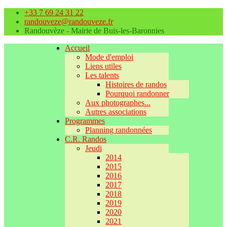
+33 7 69 24 31 22
randouveze@randouveze.fr
Randouvèze - Mairie de Buis-les-Baronnies
Accueil
Mode d'emploi
Liens utiles
Les talents
Histoires de randos
Pourquoi randonner
Aux photographes...
Autres associations
Programmes
Planning randonnées
C.R. Randos
Jeudi
2014
2015
2016
2017
2018
2019
2020
2021