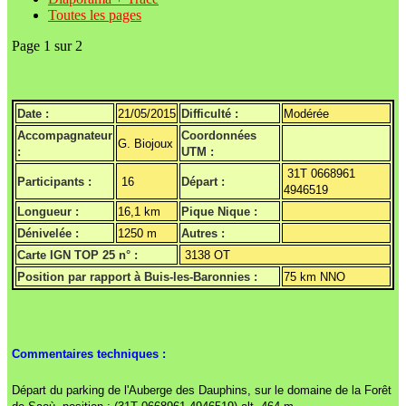
Toutes les pages
Page 1 sur 2
Date :
21/05/2015
Difficulté :
Modérée
Accompagnateur
Coordonnées
G. Biojoux
:
UTM :
31T 0668961
Participants :
16
Départ :
4946519
Longueur :
16,1 km
Pique Nique :
Dénivelée :
1250 m
Autres :
Carte IGN TOP 25 n° :
3138 OT
Position par rapport à Buis-les-Baronnies :
75 km NNO
Commentaires techniques :
Départ du parking de l'Auberge des Dauphins, sur le domaine de la Forêt