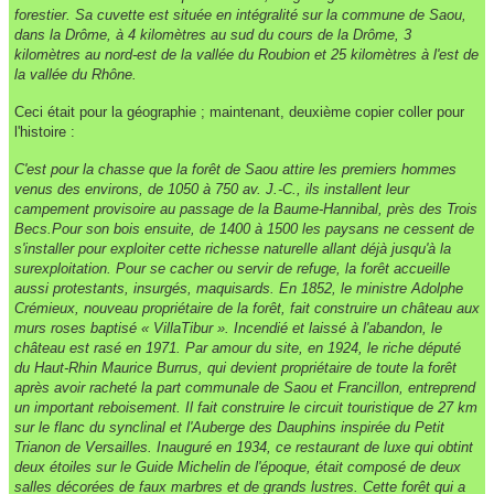
forestier. Sa cuvette est située en intégralité sur la commune de Saou,
dans la Drôme, à 4 kilomètres au sud du cours de la Drôme, 3
kilomètres au nord-est de la vallée du Roubion et 25 kilomètres à l'est de
la vallée du Rhône.
Ceci était pour la géographie ; maintenant, deuxième copier coller pour
l'histoire :
C'est pour la chasse que la forêt de Saou attire les premiers hommes
venus des environs, de 1050 à 750 av. J.-C., ils installent leur
campement provisoire au passage de la Baume-Hannibal, près des Trois
Becs.Pour son bois ensuite, de 1400 à 1500 les paysans ne cessent de
s'installer pour exploiter cette richesse naturelle allant déjà jusqu'à la
surexploitation. Pour se cacher ou servir de refuge, la forêt accueille
aussi protestants, insurgés, maquisards. En 1852, le ministre Adolphe
Crémieux, nouveau propriétaire de la forêt, fait construire un château aux
murs roses baptisé « VillaTibur ». Incendié et laissé à l'abandon, le
château est rasé en 1971. Par amour du site, en 1924, le riche député
du Haut-Rhin Maurice Burrus, qui devient propriétaire de toute la forêt
après avoir racheté la part communale de Saou et Francillon, entreprend
un important reboisement. Il fait construire le circuit touristique de 27 km
sur le flanc du synclinal et l'Auberge des Dauphins inspirée du Petit
Trianon de Versailles. Inauguré en 1934, ce restaurant de luxe qui obtint
deux étoiles sur le Guide Michelin de l'époque, était composé de deux
salles décorées de faux marbres et de grands lustres. Cette forêt qui a