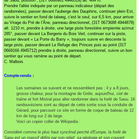
de Saoù, position ; (31T 0668961 4946519) alt. 464 m.
Prendre l'allée indiquée par un panneau indicateur (départ des
randonnées), passer devant l'auberge des Dauphins, continuer plein Est,
suivre le sentier en fond de talweg, c'est le seul, sur 6,5 km, pour arriver
au Virage du Pré de l’Âne, panneau directionnel, (31T 0673688 4944878)
alt. 1210 m, prendre à droite, une large piste forestière empierrée azimut
285°, passer devant La Bergerie du Bois Vert, continuer sur la piste,
passer devant « La Porte du Barry », toujours suivre en descente la
large piste, passer devant Le Refuge des Princes puis au point (31T
0669166 4945712) prendre à droite, panneau directionnel, suivre un bon
sentier qui vous ramène au point de départ.
C. Malbois
Compte-rendu :
Les semaines se suivent et ne ressemblent pas ; il y a 8 jours,
grosse chaleur, pour la montagne de Grèle, aujourd'hui, ciel de
traîne et fort Mistral pour aller randonner dans la forêt de Saou. 16
randouvèziens sont au départ de cette sortie sous la conduite de
Gérard, pour parcourir ce site en forme de coque de bateau de 12
km de long sur 2 de large.
Voici un copier coller de Wikipedia :
Considéré comme le plus haut synclinal perché d'Europe, la forêt de
Saou est un massif défini par son relief, sa géologie et son couvert