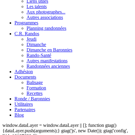
Liens utiles
Les talents
Aux photographes...
Autres associations
Programmes
Planning randonnées
C.R. Randos
Jeudi
Dimanche
Dimanche en Baronnies
Rando-Santé
Autres manifestations
Randonnées anciennes
Adhésion
Documents
Balisage
Formation
Recettes
Ronde / Baronnies
Utilitaires
Partenaires
Blog
window.dataLayer = window.dataLayer || []; function gtag()
{dataLayer.push(arguments);} gtag('js', new Date()); gtag('config',