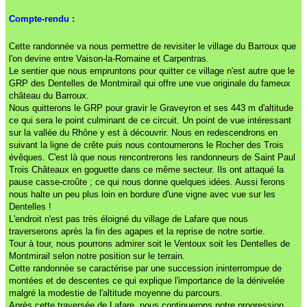
Compte-rendu :
Cette randonnée va nous permettre de revisiter le village du Barroux que
l'on devine entre Vaison-la-Romaine et Carpentras.
Le sentier que nous empruntons pour quitter ce village n'est autre que le
GRP des Dentelles de Montmirail qui offre une vue originale du fameux
château du Barroux.
Nous quitterons le GRP pour gravir le Graveyron et ses 443 m d'altitude
ce qui sera le point culminant de ce circuit. Un point de vue intéressant
sur la vallée du Rhône y est à découvrir. Nous en redescendrons en
suivant la ligne de crête puis nous contournerons le Rocher des Trois
évêques. C'est là que nous rencontrerons les randonneurs de Saint Paul
Trois Châteaux en goguette dans ce même secteur. Ils ont attaqué la
pause casse-croûte ; ce qui nous donne quelques idées. Aussi ferons
nous halte un peu plus loin en bordure d'une vigne avec vue sur les
Dentelles !
L'endroit n'est pas très éloigné du village de Lafare que nous
traverserons après la fin des agapes et la reprise de notre sortie.
Tour à tour, nous pourrons admirer soit le Ventoux soit les Dentelles de
Montmirail selon notre position sur le terrain.
Cette randonnée se caractérise par une succession ininterrompue de
montées et de descentes ce qui explique l'importance de la dénivelée
malgré la modestie de l'altitude moyenne du parcours.
Après cette traversée de Lafare, nous continuerons notre progression