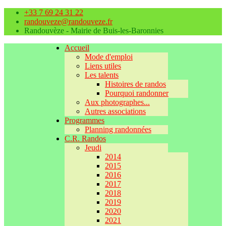
+33 7 69 24 31 22
randouveze@randouveze.fr
Randouvèze - Mairie de Buis-les-Baronnies
Accueil
Mode d'emploi
Liens utiles
Les talents
Histoires de randos
Pourquoi randonner
Aux photographes...
Autres associations
Programmes
Planning randonnées
C.R. Randos
Jeudi
2014
2015
2016
2017
2018
2019
2020
2021