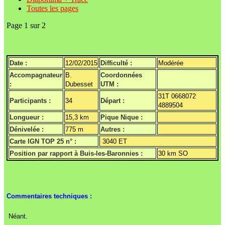
Toutes les pages
Page 1 sur 2
Date :
12/02/2015
Difficulté :
Modérée
Accompagnateur
B.
Coordonnées
:
Dubesset
UTM :
31T 0668072
Participants :
34
Départ :
4889504
Longueur :
15,3 km
Pique Nique :
Dénivelée :
775 m
Autres :
Carte IGN TOP 25 n° :
3040 ET
Position par rapport à Buis-les-Baronnies :
30 km SO
Commentaires techniques :
Néant.