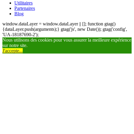
Utilitaires
Partenaires
Blog
window.dataLayer = window.dataLayer || []; function gtag()
{dataLayer.push(arguments);} gtag('js', new Date()); gtag('config',
'UA-18187690-2');
Nous utilisons des cookies pour vous assurer la meilleure expérience
sur notre site.
J'accepte...