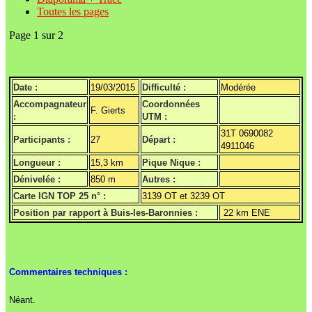
Toutes les pages
Page 1 sur 2
Date :
19/03/2015
Difficulté :
Modérée
Accompagnateur
Coordonnées
F. Gierts
:
UTM :
31T 0690082
Participants :
27
Départ :
4911046
Longueur :
15,3 km
Pique Nique :
Dénivelée :
850 m
Autres :
Carte IGN TOP 25 n° :
3139 OT et 3239 OT
Position par rapport à Buis-les-Baronnies :
22 km ENE
Commentaires techniques :
Néant.