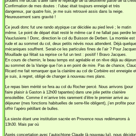
prudent me dictait d’aller faire le repérage de la deuxième partie de la crête
Confirmation de mes doutes : l’ubac était toujours enneigé et très
dangereux, par quatre fois, je me suis retrouvé assis dans la neige.
Heureusement sans gravité !
Ce jeudi donc fut une rando atypique car décidée au pied levé ; le matin
même. Le point de départ était resté le même car il ne fallait pas perdre le
Vauclusiens ! Donc, direction le col du Buisson de Derben. La montée est
rude et au sommet du col, deux petits névés nous attendent. Déjà quelqu
mécaniques souffrent. Serait-ce les particules fines de l’air ? Pour Jacque
Mouillade qui fêtait sa reprise ce fut un test : positif ! Bravo Jacques.
En cours de chemin, le beau temps est agréable et on rêve déjà au déjeun
au sommet de la Vanige que l’on a en point de mire. Pas de chance, Clau
Ricard me fait remarquer que la clairière au col de Corbière est enneigée e
je suis, à regret, obligé de changer à nouveau mes plans.
Le repas bien mérité se fera au col du Rocher percé. Nous arrivons (pour
faire plaisir à Gaston à 12h00 tapantes) dans une jolie petite clairière
ensoleillée. Comme il m’arrive très rarement d’être le premier arrivé au
déjeuner (mes fonctions habituelles de serre-file obligent), j’en profite pour
offrir l’apéro pétillant de bulles.
La sieste étant une institution sacrée en Provence nous redémarrons à
13h30. Mais par où
Après concertation avec l’autochtone Claude (à nouveau lui), nous décido