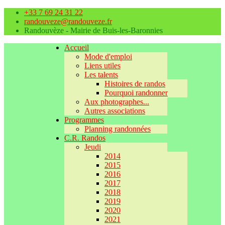
+33 7 69 24 31 22
randouveze@randouveze.fr
Randouvèze - Mairie de Buis-les-Baronnies
Accueil
Mode d'emploi
Liens utiles
Les talents
Histoires de randos
Pourquoi randonner
Aux photographes...
Autres associations
Programmes
Planning randonnées
C.R. Randos
Jeudi
2014
2015
2016
2017
2018
2019
2020
2021