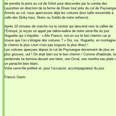
de prendre la piste au col de Gifort pour descendre par la combe des
Lauzettes en direction de la ferme de Druen tout près du col de Peyruergu
Arrivés au col, nous apercevons déjà les voitures (leur taille ressemble à
celle des Dinky-toys, Norev ou Solido de notre enfance).
Après 10 minutes de marche sur le sentier qui descend vers la vallée de
l’Ennuyé, je reçois un appel par talkie-walkie de notre serre-file du jour
Huguette qui s’inquiète : « Allo Francis, est-on sur le bon chemin car je
trouve que l’on s’éloigne des voitures ? » Oui, oui, Huguette, en montagne
le chemin le plus court n’est pas toujours le plus direct !
Les voitures aperçues depuis le col de Peyruergue deviennent de plus en
plus grosses, ouf ! On était bien sur le bon chemin ! Comme d'habitude, la
randonnée se termina devant une bière, une Orval, une menthe eau plate 
un panaché bien blanc.
Votre serre-file préféré et, pour l’occasion, accompagnateur du jour.
Francis Gierts