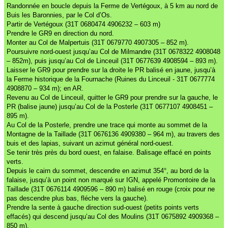
Randonnée en boucle depuis la Ferme de Vertégoux, à 5 km au nord de
Buis les Baronnies, par le Col d’Os.
Partir de Vertégoux (31T 0680474 4906232 – 603 m)
Prendre le GR9 en direction du nord.
Monter au Col de Malpertuis (31T 0679770 4907305 – 852 m).
Poursuivre nord-ouest jusqu’au Col de Milmandre (31T 0678322 4908048
– 852m), puis jusqu’au Col de Linceuil (31T 0677639 4908594 – 893 m).
Laisser le GR9 pour prendre sur la droite le PR balisé en jaune, jusqu’à
la Ferme historique de la Fournache (Ruines du Linceuil - 31T 0677774
4908870 – 934 m); en AR.
Revenu au Col de Linceuil, quitter le GR9 pour prendre sur la gauche, le
PR (balise jaune) jusqu’au Col de la Posterle (31T 0677107 4908451 –
895 m).
Au Col de la Posterle, prendre une trace qui monte au sommet de la
Montagne de la Taillade (31T 0676136 4909380 – 964 m), au travers des
buis et des lapias, suivant un azimut général nord-ouest.
Se tenir très près du bord ouest, en falaise. Balisage effacé en points
verts.
Depuis le cairn du sommet, descendre en azimut 354°, au bord de la
falaise, jusqu’à un point non marqué sur IGN, appelé Promontoire de la
Taillade (31T 0676114 4909596 – 890 m) balisé en rouge (croix pour ne
pas descendre plus bas, fléche vers la gauche).
Prendre la sente à gauche direction sud-ouest (petits points verts
effacés) qui descend jusqu’au Col des Moulins (31T 0675892 4909368 –
850 m).