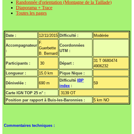
Randonnée d'orientation (Montagne de la Taillade)
Diaporama + Trace
Toutes les pages
Date :
12/11/2015
Difficulté :
Modérée
F.
Accompagnateur
Coordonnées
Guerbette
:
UTM :
B. Bernard
31 T 0680474
Participants :
30
Départ :
4906232
Longueur :
15.0 km
Pique Nique :
Difficulté
IBP
Dénivelée :
690 m
59
index
:
Carte IGN TOP 25 n° :
3139 OT
Position par rapport à Buis-les-Baronnies :
5 km NO
Commentaires techniques :