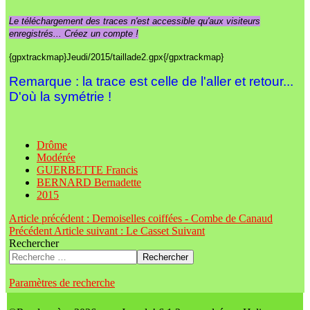
Le téléchargement des traces n'est accessible qu'aux visiteurs
enregistrés... Créez un compte !
{gpxtrackmap}Jeudi/2015/taillade2.gpx{/gpxtrackmap}
Remarque : la trace est celle de l'aller et retour...
D'où la symétrie !
Drôme
Modérée
GUERBETTE Francis
BERNARD Bernadette
2015
Article précédent : Demoiselles coiffées - Combe de Canaud
Précédent
Article suivant : Le Casset
Suivant
Rechercher
Rechercher
Paramètres de recherche