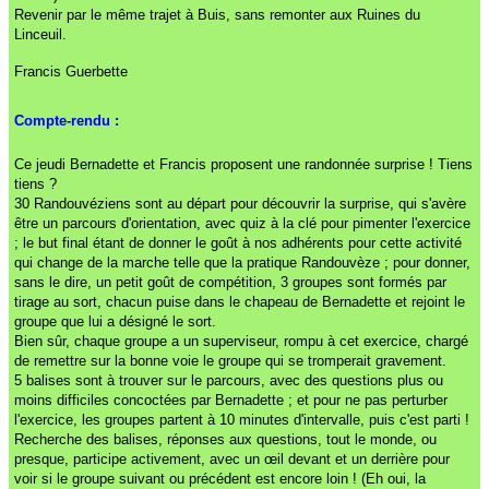
Revenir par le même trajet à Buis, sans remonter aux Ruines du
Linceuil.
Francis Guerbette
Compte-rendu :
Ce jeudi Bernadette et Francis proposent une randonnée surprise ! Tiens
tiens ?
30 Randouvéziens sont au départ pour découvrir la surprise, qui s'avère
être un parcours d'orientation, avec quiz à la clé pour pimenter l'exercice
; le but final étant de donner le goût à nos adhérents pour cette activité
qui change de la marche telle que la pratique Randouvèze ; p
our donner,
sans le dire, un petit goût de compétition, 3 groupes sont formés par
tirage au sort, chacun puise dans le chapeau de Bernadette et rejoint le
groupe que lui a désigné le sort.
Bien sûr, chaque groupe a un superviseur, rompu à cet exercice, chargé
de remettre sur la bonne voie le groupe qui se tromperait gravement.
5 balises sont à trouver sur le parcours, avec des questions plus ou
moins difficiles concoctées par Bernadette ; et pour ne pas perturber
l'exercice, les groupes partent à 10 minutes d'intervalle, puis c'est parti !
Recherche des balises, réponses aux questions, tout le monde, ou
presque, participe activement, avec un œil devant et un derrière pour
voir si le groupe suivant ou précédent est encore loin ! (Eh oui, la