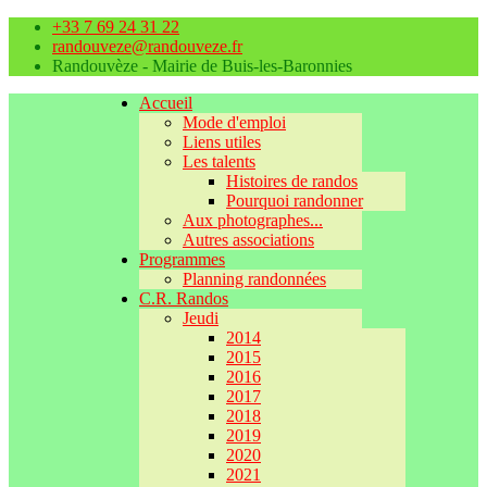
+33 7 69 24 31 22
randouveze@randouveze.fr
Randouvèze - Mairie de Buis-les-Baronnies
Accueil
Mode d'emploi
Liens utiles
Les talents
Histoires de randos
Pourquoi randonner
Aux photographes...
Autres associations
Programmes
Planning randonnées
C.R. Randos
Jeudi
2014
2015
2016
2017
2018
2019
2020
2021