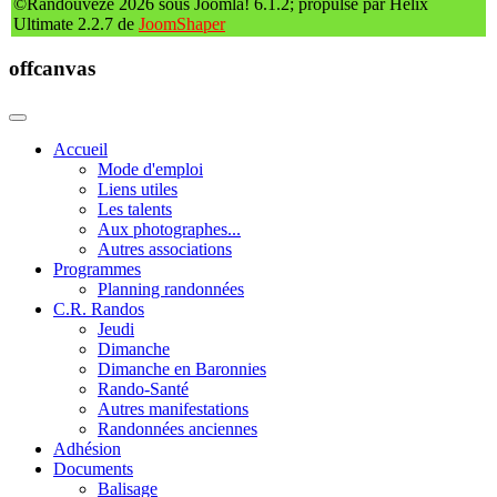
©Randouvèze 2026 sous Joomla! 6.1.2; propulsé par Helix
Ultimate 2.2.7 de
JoomShaper
offcanvas
Accueil
Mode d'emploi
Liens utiles
Les talents
Aux photographes...
Autres associations
Programmes
Planning randonnées
C.R. Randos
Jeudi
Dimanche
Dimanche en Baronnies
Rando-Santé
Autres manifestations
Randonnées anciennes
Adhésion
Documents
Balisage