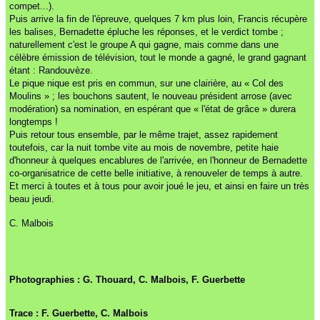
compet...).
Puis arrive la fin de l'épreuve, quelques 7 km plus loin, Francis récupère
les balises, Bernadette épluche les réponses, et le verdict tombe ;
naturellement c'est le groupe A qui gagne, mais comme dans une
célèbre émission de télévision, tout le monde a gagné, le grand gagnant
étant : Randouvèze.
Le pique nique est pris en commun, sur une clairière, au « Col des
Moulins » ; les bouchons sautent, le nouveau président arrose (avec
modération) sa nomination, en espérant que « l'état de grâce » durera
longtemps !
Puis retour tous ensemble, par le même trajet, assez rapidement
toutefois, car la nuit tombe vite au mois de novembre, petite haie
d'honneur à quelques encablures de l'arrivée, en l'honneur de Bernadette
co-organisatrice de cette belle initiative, à renouveler de temps à autre.
Et merci à toutes et à tous pour avoir joué le jeu, et ainsi en faire un très
beau jeudi.
C. Malbois
Photographies : G. Thouard, C. Malbois, F. Guerbette
Trace :
F. Guerbette, C. Malbois