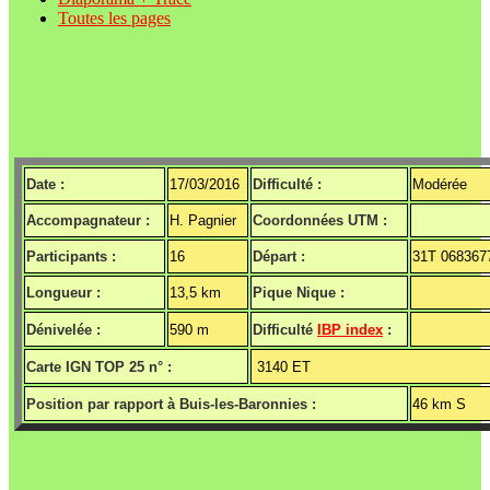
Toutes les pages
Date :
17/03/2016
Difficulté :
Modérée
Accompagnateur :
H. Pagnier
Coordonnées UTM :
Participants :
16
Départ :
31T 068367
Longueur :
13,5 km
Pique Nique :
Dénivelée :
590 m
Difficulté
IBP index
:
Carte IGN TOP 25 n° :
3140 ET
Position par rapport à Buis-les-Baronnies :
46 km S