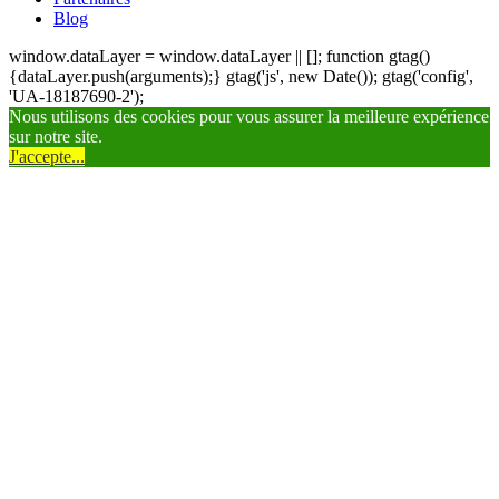
Blog
window.dataLayer = window.dataLayer || []; function gtag()
{dataLayer.push(arguments);} gtag('js', new Date()); gtag('config',
'UA-18187690-2');
Nous utilisons des cookies pour vous assurer la meilleure expérience
sur notre site.
J'accepte...