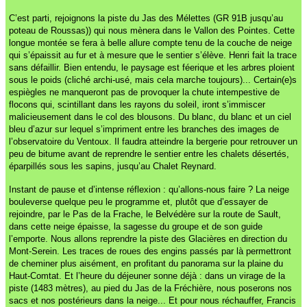
C’est parti, rejoignons la piste du Jas des Mélettes (GR 91B jusqu’au
poteau de Roussas)) qui nous mènera dans le Vallon des Pointes. Cette
longue montée se fera à belle allure compte tenu de la couche de neige
qui s’épaissit au fur et à mesure que le sentier s’élève. Henri fait la trace
sans défaillir. Bien entendu, le paysage est féerique et les arbres ploient
sous le poids (cliché archi-usé, mais cela marche toujours)... Certain(e)s
espiègles ne manqueront pas de provoquer la chute intempestive de
flocons qui, scintillant dans les rayons du soleil, iront s’immiscer
malicieusement dans le col des blousons. Du blanc, du blanc et un ciel
bleu d’azur sur lequel s’impriment entre les branches des images de
l’observatoire du Ventoux. Il faudra atteindre la bergerie pour retrouver un
peu de bitume avant de reprendre le sentier entre les chalets désertés,
éparpillés sous les sapins, jusqu’au Chalet Reynard.
Instant de pause et d’intense réflexion : qu’allons-nous faire ? La neige
bouleverse quelque peu le programme et, plutôt que d’essayer de
rejoindre, par le Pas de la Frache, le Belvédère sur la route de Sault,
dans cette neige épaisse, la sagesse du groupe et de son guide
l’emporte. Nous allons reprendre la piste des Glacières en direction du
Mont-Serein. Les traces de roues des engins passés par là permettront
de cheminer plus aisément, en profitant du panorama sur la plaine du
Haut-Comtat. Et l’heure du déjeuner sonne déjà : dans un virage de la
piste (1483 mètres), au pied du Jas de la Fréchière, nous poserons nos
sacs et nos postérieurs dans la neige... Et pour nous réchauffer, Francis