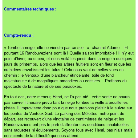
Commentaires techniques :
Compte-rendu :
« Tombe la neige, elle ne viendra pas ce soir...», chantait Adamo... Et
pourtant 16 Randouveziens sont là ! Quelle saison improbable ! Il n’y eut
point d’hiver, ou si peu, et nous voilà les pieds dans la neige à quelques
jours du printemps, alors que les arbres fruitiers sont en fleur et que les
orchidées envahissent les talus ! Cela nous vaut de belles vues en
chemin : le Ventoux d’une blancheur étincelante, toile de fond
majestueuse à de magnifiques amandiers ou cerisiers... Profitons du
spectacle de la nature et de ses paradoxes.
En tout cas, notre meneur, Henri, ne l’a pas nié : cette sortie ne pourra
pas suivre l’itinéraire prévu tant la neige tombée la veille a brouillé les
pistes. Il improvisera donc pour que nous prenions plaisir à le suivre sur
les pentes du Ventoux Sud. Le parking des Mélettes, notre point de
départ, est recouvert d’une vingtaine de centimètres de neige et les
Randouvèziens ont pris le parti d’affronter ces conditions inhabituelles...
sans raquettes ni équipements. Soyons fous avec Henri, pas niais mais
conscients de la difficulté qui nous attend.