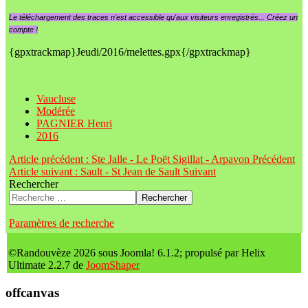
Le
téléchargement des traces n'est accessible qu'aux visiteurs enregistrés... Créez un
compte !
{gpxtrackmap}Jeudi/2016/melettes.gpx{/gpxtrackmap}
Vaucluse
Modérée
PAGNIER Henri
2016
Article précédent : Ste Jalle - Le Poët Sigillat - Arpavon
Précédent
Article suivant : Sault - St Jean de Sault
Suivant
Rechercher
Rechercher
Paramètres de recherche
©Randouvèze 2026 sous Joomla! 6.1.2; propulsé par Helix
Ultimate 2.2.7 de
JoomShaper
offcanvas