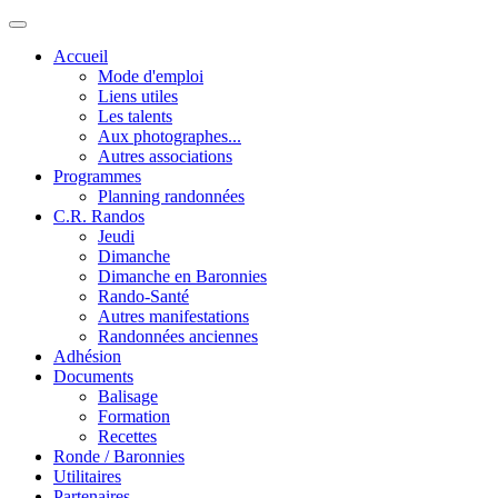
Accueil
Mode d'emploi
Liens utiles
Les talents
Aux photographes...
Autres associations
Programmes
Planning randonnées
C.R. Randos
Jeudi
Dimanche
Dimanche en Baronnies
Rando-Santé
Autres manifestations
Randonnées anciennes
Adhésion
Documents
Balisage
Formation
Recettes
Ronde / Baronnies
Utilitaires
Partenaires