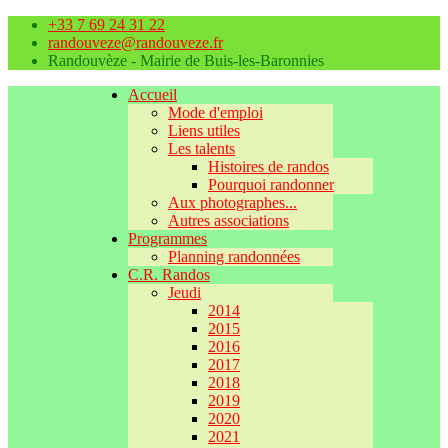
+33 7 69 24 31 22
randouveze@randouveze.fr
Randouvèze - Mairie de Buis-les-Baronnies
Accueil
Mode d'emploi
Liens utiles
Les talents
Histoires de randos
Pourquoi randonner
Aux photographes...
Autres associations
Programmes
Planning randonnées
C.R. Randos
Jeudi
2014
2015
2016
2017
2018
2019
2020
2021