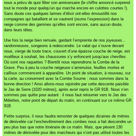
nous a prévu de quoi fêter son anniversaire (le chiffre annoncé surprend
tout le monde pour quelqu’un qui marche encore en culottes courtes !).
Sans doute ces quelques larmes d’élixir ont-elles émoustillé nos
compagnes qui bataillent et se vautrent (osons l’expression) dans la
neige comme des gamines qu’elles sont encore, sans aucun doute,
dans leurs têtes.
Une fois la neige bien remuée, gardant l’empreinte de nos joyeuses...
randonneuses, songeons à redescendre. Le valat qui s’ouvre devant
nous, vierge de toute trace, couvert d’une épaisse couche de neige, est
moëlleux à souhait, les chaussures s’y enfoncent jusqu’aux chevilles.
Où sont nos raquettes ? Bientôt nous reprendrons la Combe de la
Grave. Peu à peu la couche neigeuse s’amenuise, feuilles mortes et
cailloux commencent à apparaître. Un point de situation, à nouveau, sur
la carte, au croisement avec la Combe Sourne : nous sommes dans la
bonne direction ! Ainsi allons-nous rejoindre par cette descente paisible
le Jas de Serre (1020 mètres), après avoir repris le GR 91B. Nous n’en
sommes pas quitte pour autant : il nous faut retourner vers le Jas des
Mélettes, notre point de départ du matin, en continuant sur ce même GR
91B.
Petite surprise, il nous faudra remonter de quelques dizaines de mètres
de dénivelée car l’enchevêtrement des combes nous a fait descendre un
peu plus bas que notre itinéraire de ce matin. Mais, que pèsent 130
mètres de dénivelée pour des marcheurs qui n’ont pas utilisé toutes les