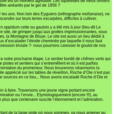
auffe est un moment agréable. Les squelettes de vieux oliviers
être anéantis par le gel de 1956 ?
r les ans. Non loin des Eyguiers (orthographe mollanaise), ne
ndre sur leurs terres escarpées, difficiles à cultiver.
oppidum celte ou gaulois y a été mis à jour (lieu-dit Le
 site, de grimper jusqu’aux grottes impressionnantes, sous
s, la Montagne de Bluye. Le site est aussi un lieu dédié à
s d’escalader l’étroite cheminée par laquelle il nous faut
pression triviale ?- nous pourrons caresser le goulot de nos
era notre prochaine étape. Le sentier bordé de chênes verts qui
istes et sentiers qui s’entremêlent et où il est parfois
n l’orientation du promeneur. Nous trouverons néanmoins la
tile apprécié sur les tables de réveillon, Roche d’Oie n’est pas
 de sources en ce lieu... Nous avons escaladé Roche d’Oie et
min à faire. Traversons une jeune vigne portant encore
miration ou l’envie... Etymologiquement (encore !!!), au
e plus que centenaire suscite l’étonnement et l’admiration.
cartant de la large piste où nous sommes, va nous amener au