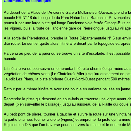
Commentaires techniques :
Au départ de la Place de l’Ancienne Gare à Mollans-sur-Ouvèze, prendre la 
boucle PR N° 18 du topoguide du Parc Naturel des Baronnies Provençales... 
poursuit par une large piste qui longe l’ancienne voie ferrée Orange-Buis et 
les vignes, puis la route de l’ancienne gare de Pierrelongue jusqu’au village
A la sortie de Pierrelongue, prendre la Route Départementale N° 5 sur envir
dite route. Le sentier quitte alors l’itinéraire décrit par le topoguide et, a
Parvenu au pied de la paroi où se trouve un site d’escalade, il est possibl
humide.
L’itinéraire va se poursuivre en empruntant l’étroite cheminée qui mène au 
végétation de chênes verts (Le Chatelard). Aller jusqu'au croisement de pis
lieu-dit Les Plans, la piste s’oriente Ouest-Nord-Ouest pendant 500 mètres
Retour par le même itinéraire avec une boucle en variante balisée en jaun
Reprendre la piste qui descend en sous-bois et traverse une vigne avant de re
départ (bien surveiller le balisage) jusqu’au ruisseau de la Riaille qui coul
Au petit pont de pierre, tourner à gauche et suivre la route sur une vingtai
la partie bitumée, tourner à droite (vignes) et emprunter la piste qui ramèn
Rejoindre la D 5 que l’on traverse pour aller vers la mairie et le centre de