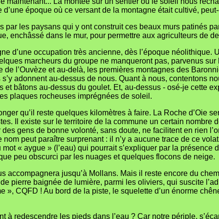
e maintenant... La montée sur un sentier où le soleil nous réch
 d’une époque où ce versant de la montagne était cultivé, peut-
s par les paysans qui y ont construit ces beaux murs patinés pa
, enchâssé dans le mur, pour permettre aux agriculteurs de desce
e d’une occupation très ancienne, dès l’époque néolithique. Un 
uelques marcheurs du groupe ne manqueront pas, parvenus sur le
ée de l’Ouvèze et au-delà, les premières montagnes des Baronnie
ifs s’y adonnent au-dessus de nous. Quant à nous, contentons nou
s et bâtons au-dessus du goulet. Et, au-dessus - osé-je cette ex
elles plaques rocheuses imprégnées de soleil.
songer qu’il reste quelques kilomètres à faire. La Roche d’Oie s
 Il existe sur le territoire de la commune un certain nombre de p
s par des gens de bonne volonté, sans doute, ne facilitent en rie
le nom peut paraître surprenant : il n’y a aucune trace de ce vola
 mot « aygue » (l’eau) qui pourrait s’expliquer par la présence
lque peu obscurci par les nuages et quelques flocons de neige.
t nous accompagnera jusqu’à Mollans. Mais il reste encore du che
e pierre baignée de lumière, parmi les oliviers, qui suscite l’ad
rme », CQFD ! Au bord de la piste, le squelette d’un énorme chên
ant à redescendre les pieds dans l’eau ? Car notre périple, s’é