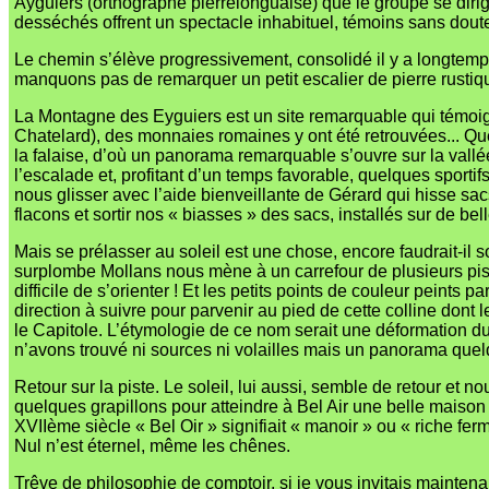
Ayguiers (orthographe pierrelonguaise) que le groupe se dirig
desséchés offrent un spectacle inhabituel, témoins sans doute
Le chemin s’élève progressivement, consolidé il y a longtemp
manquons pas de remarquer un petit escalier de pierre rustique
La Montagne des Eyguiers est un site remarquable qui témoign
Chatelard), des monnaies romaines y ont été retrouvées... Q
la falaise, d’où un panorama remarquable s’ouvre sur la vall
l’escalade et, profitant d’un temps favorable, quelques sport
nous glisser avec l’aide bienveillante de Gérard qui hisse sac
flacons et sortir nos « biasses » des sacs, installés sur de b
Mais se prélasser au soleil est une chose, encore faudrait-il 
surplombe Mollans nous mène à un carrefour de plusieurs pistes.
difficile de s’orienter ! Et les petits points de couleur peint
direction à suivre pour parvenir au pied de cette colline dont 
le Capitole. L’étymologie de ce nom serait une déformation du
n’avons trouvé ni sources ni volailles mais un panorama que
Retour sur la piste. Le soleil, lui aussi, semble de retour e
quelques grapillons pour atteindre à Bel Air une belle maison d
XVIIème siècle « Bel Oir » signifiait « manoir » ou « riche fe
Nul n’est éternel, même les chênes.
Trêve de philosophie de comptoir, si je vous invitais mainten