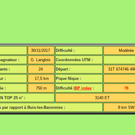
30/11/2017
Difficulté :
Modérée
agnateur :
G. Langlois
Coordonnées UTM :
ants :
24
Départ :
31T 674746 4
r :
17,5 km
Pique Nique :
ée :
750 m
Difficulté
IBP index
:
78
GN TOP 25 n° :
3140 ET
n par rapport à Buis-les-Baronnies :
8 km S