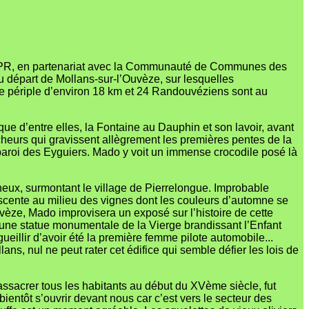
rs PR, en partenariat avec la Communauté de Communes des
u départ de Mollans-sur-l’Ouvèze, sur lesquelles
e périple d’environ 18 km et 24 Randouvéziens sont au
e d’entre elles, la Fontaine au Dauphin et son lavoir, avant
rcheurs qui gravissent allègrement les premières pentes de la
 paroi des Eyguiers. Mado y voit un immense crocodile posé là
cheux, surmontant le village de Pierrelongue. Improbable
escente au milieu des vignes dont les couleurs d’automne se
uvèze, Mado improvisera un exposé sur l’histoire de cette
, une statue monumentale de la Vierge brandissant l’Enfant
ueillir d’avoir été la première femme pilote automobile...
ans, nul ne peut rater cet édifice qui semble défier les lois de
assacrer tous les habitants au début du XVème siècle, fut
entôt s’ouvrir devant nous car c’est vers le secteur des