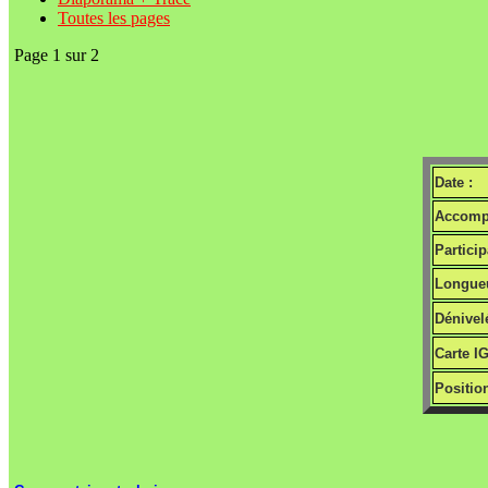
Toutes les pages
Page 1 sur 2
Date :
Accomp
Particip
Longueu
Dénivel
Carte I
Positio