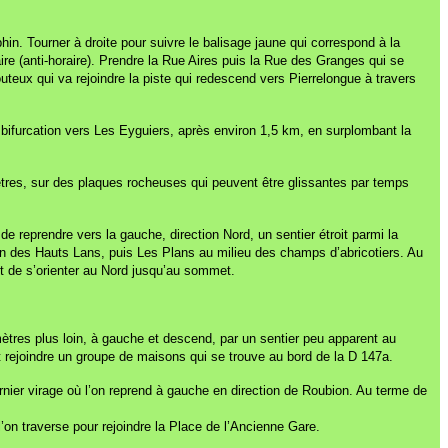
n. Tourner à droite pour suivre le balisage jaune qui correspond à la
re (anti-horaire). Prendre la Rue Aires puis la Rue des Granges qui se
louteux qui va rejoindre la piste qui redescend vers Pierrelongue à travers
a bifurcation vers Les Eyguiers, après environ 1,5 km, en surplombant la
mètres, sur des plaques rocheuses qui peuvent être glissantes par temps
e reprendre vers la gauche, direction Nord, un sentier étroit parmi la
tion des Hauts Lans, puis Les Plans au milieu des champs d’abricotiers. Au
nt de s’orienter au Nord jusqu’au sommet.
0 mètres plus loin, à gauche et descend, par un sentier peu apparent au
 et rejoindre un groupe de maisons qui se trouve au bord de la D 147a.
dernier virage où l’on reprend à gauche en direction de Roubion. Au terme de
l’on traverse pour rejoindre la Place de l’Ancienne Gare.