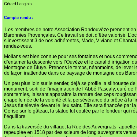
Gérard Langlois
Compte-rendu :
Les membres de notre Association Randouvèze prennent en c
Baronnies Provençales. Ce travail se doit d’être valorisé. L’
s’investissent 3 de nos adhérentes, Mado, Viviane et Chanta
rendez-vous.
Mollans est bien connue pour ses fontaines et nous commencero
d’entamer la descente vers l’Ouvèze et le canal d’irrigation q
Montagne de Bluye. Prenons le temps, néanmoins, de lever les
de façon inattendue dans ce paysage de montagne des Baro
Un peu plus loin sur le sentier, déjà se profile la silhouette
monument, sorti de l’imagination de l’Abbé Pascaly, curé de 
sont ternies, laissant apparaître la ramure des ceps rougissa
chapelle née de la volonté et la persévérance du prêtre à la 
Jésus fut élevée devant le lieu saint. Elle sera financée par l
Cerise sur le gâteau, la statue fut coulée par le fondeur qui r
l’équilibre.
Dans la traversée du village, la Rue des Auvergnats rappelle 
repeuplée en 1518 par des scieurs de long auvergnats venus dé