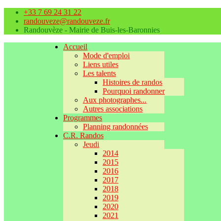
+33 7 69 24 31 22
randouveze@randouveze.fr
Randouvèze - Mairie de Buis-les-Baronnies
Accueil
Mode d'emploi
Liens utiles
Les talents
Histoires de randos
Pourquoi randonner
Aux photographes...
Autres associations
Programmes
Planning randonnées
C.R. Randos
Jeudi
2014
2015
2016
2017
2018
2019
2020
2021