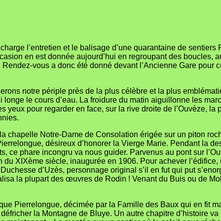
harge l’entretien et le balisage d’une quarantaine de sentie
occasion en est donnée aujourd’hui en regroupant des boucles, a
l. Rendez-vous a donc été donné devant l’Ancienne Gare pour c
ns notre périple près de la plus célèbre et la plus emblématiqu
ui longe le cours d’eau. La froidure du matin aiguillonne les ma
 yeux pour regarder en face, sur la rive droite de l’Ouvèze, la
nnies.
 de la chapelle Notre-Dame de Consolation érigée sur un piton ro
Pierrelongue, désireux d’honorer la Vierge Marie. Pendant la d
nts, ce phare incongru va nous guider. Parvenus au pont sur l’O
fin du XIXème siècle, inaugurée en 1906. Pour achever l’édifice
a Duchesse d’Uzès, personnage original s’il en fut qui put s’enorg
éalisa la plupart des œuvres de Rodin ! Venant du Buis ou de Moll
que Pierrelongue, décimée par la Famille des Baux qui en fit m
fricher la Montagne de Bluye. Un autre chapitre d’histoire va bi