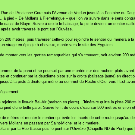
Rue de l’Ancienne Gare puis l’Avenue de Verdun jusqu’à la Fontaine du Dauphi
à pied « De Mollans à Pierrelongue » que l’on va suivre dans le sens contrai
le canal de Bluye. Suivre à droite le balisage, la piste devient un sentier cail
 après avoir traversé le pont sur l’Ouvèze.
on 200 mètres, puis traverser celle-ci pour rejoindre le sentier qui mènera à l
près un virage en épingle à cheveux, monte vers le site des Eyguiers.
e de monter vers les grottes remarquables qui s’y trouvent, soit environ 200 
sommet de la paroi et se poursuit par une montée sur des rochers plats avant d
tes et continuer par la deuxième piste sur la droite (balisage jaune) en direc
 jusqu’à la piste à droite qui mène au sommet de Roche d’Oie, vers l’Est ava
e également.
joindre le lieu-dit Bel-Air (maison en pierre). L’itinéraire quitte la piste 20
e au pied d’une belle paroi. Suivre le lit du cours d’eau sur 500 mètres environ
ne de mètres et monter le sentier qui évite les lacets de cette route jusqu’au 
e vers Mollans en passant par Saint-Michel et le cimetière.
 Mollans par la Rue Basse puis le pont sur l’Ouvèze (Chapelle ND-du-Pont) que 