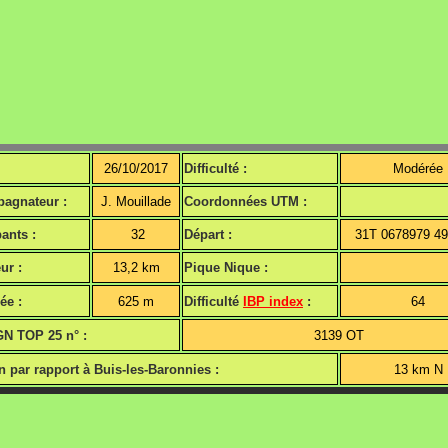
26/10/2017
Difficulté :
Modérée
agnateur :
J. Mouillade
Coordonnées UTM :
pants :
32
Départ :
31T 0678979 4
ur :
13,2 km
Pique Nique :
ée :
625 m
Difficulté
IBP index
:
64
GN TOP 25 n° :
3139 OT
n par rapport à Buis-les-Baronnies :
13 km N