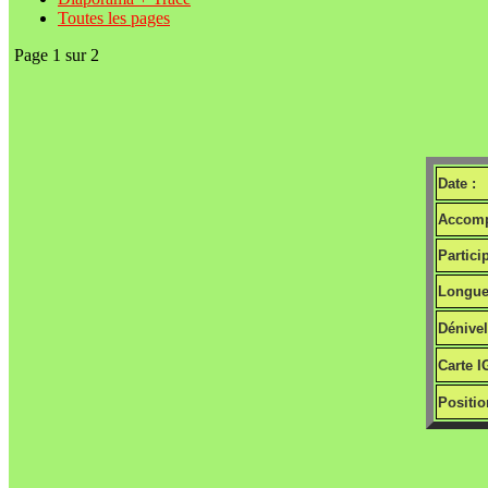
Toutes les pages
Page 1 sur 2
Date :
Accomp
Partici
Longue
Dénivel
Carte I
Positio