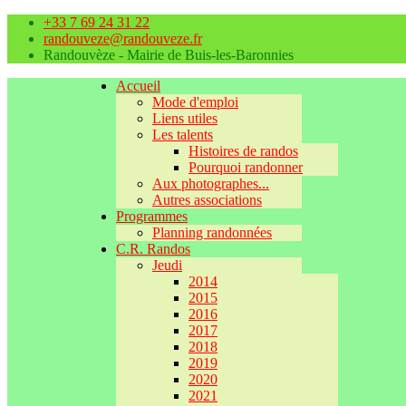
+33 7 69 24 31 22
randouveze@randouveze.fr
Randouvèze - Mairie de Buis-les-Baronnies
Accueil
Mode d'emploi
Liens utiles
Les talents
Histoires de randos
Pourquoi randonner
Aux photographes...
Autres associations
Programmes
Planning randonnées
C.R. Randos
Jeudi
2014
2015
2016
2017
2018
2019
2020
2021