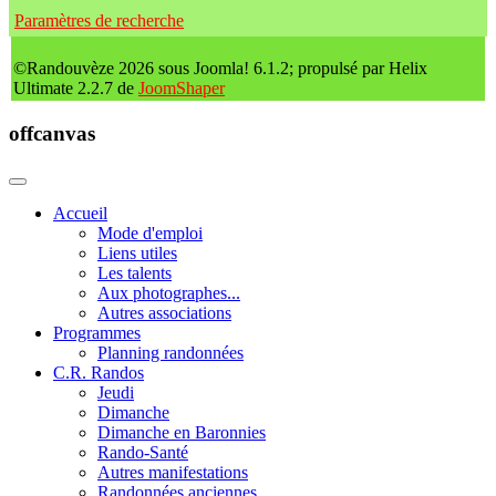
Paramètres de recherche
©Randouvèze 2026 sous Joomla! 6.1.2; propulsé par Helix
Ultimate 2.2.7 de
JoomShaper
offcanvas
Accueil
Mode d'emploi
Liens utiles
Les talents
Aux photographes...
Autres associations
Programmes
Planning randonnées
C.R. Randos
Jeudi
Dimanche
Dimanche en Baronnies
Rando-Santé
Autres manifestations
Randonnées anciennes