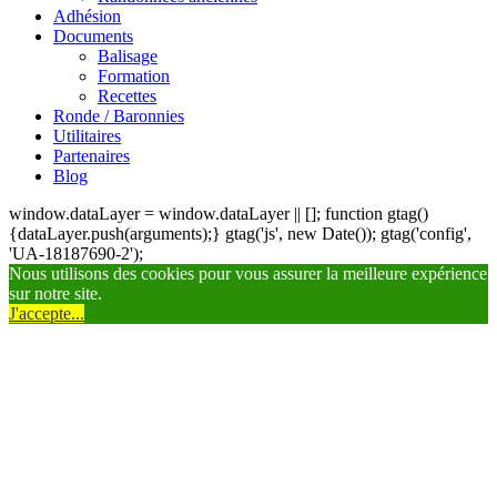
Adhésion
Documents
Balisage
Formation
Recettes
Ronde / Baronnies
Utilitaires
Partenaires
Blog
window.dataLayer = window.dataLayer || []; function gtag()
{dataLayer.push(arguments);} gtag('js', new Date()); gtag('config',
'UA-18187690-2');
Nous utilisons des cookies pour vous assurer la meilleure expérience
sur notre site.
J'accepte...