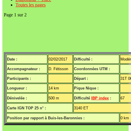
Toutes les pages
Page 1 sur 2
Date :
02/02/2017
Difficulté :
Modér
Accompagnateur :
D. Fétisson
Coordonnées UTM :
Participants :
Départ :
31T 0
Longueur :
14 km
Pique Nique :
Dénivelée :
500 m
Difficulté
IBP index
:
67
Carte IGN TOP 25 n° :
3140 ET
Position par rapport à Buis-les-Baronnies :
0 km