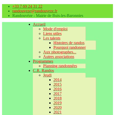
+33 7 69 24 31 22
randouveze@randouveze.fr
Randouvèze - Mairie de Buis-les-Baronnies
Accueil
Mode d'emploi
Liens utiles
Les talents
Histoires de randos
Pourquoi randonner
Aux photographes...
Autres associations
Programmes
Planning randonnées
C.R. Randos
Jeudi
2014
2015
2016
2017
2018
2019
2020
2021