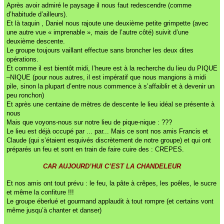
Après avoir admiré le paysage il nous faut redescendre (comme
d’habitude d’ailleurs).
Et là taquin , Daniel nous rajoute une deuxième petite grimpette (avec
une autre vue « imprenable », mais de l’autre côté) suivit d’une
deuxième descente.
Le groupe toujours vaillant effectue sans broncher les deux dites
opérations.
Et comme il est bientôt midi, l’heure est à la recherche du lieu du PIQUE
–NIQUE (pour nous autres, il est impératif que nous mangions à midi
pile, sinon la plupart d’entre nous commence à s’affaiblir et à devenir un
peu ronchon)
Et après une centaine de mètres de descente le lieu idéal se présente à
nous
Mais que voyons-nous sur notre lieu de pique-nique : ???
Le lieu est déjà occupé par ... par... Mais ce sont nos amis Francis et
Claude (qui s’étaient esquivés discrètement de notre groupe) et qui ont
préparés un feu et sont en train de faire cuire des : CREPES.
CAR AUJOURD’HUI C’EST LA CHANDELEUR
Et nos amis ont tout prévu : le feu, la pâte à crêpes, les poêles, le sucre
et même la confiture !!!
Le groupe éberlué et gourmand applaudit à tout rompre (et certains vont
même jusqu’à chanter et danser)