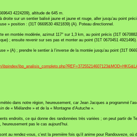
 0669643 4224209), altitude de 645 m.
à droite sur un sentier balisé jaune et jaune et rouge, aller jusqu’au point pr
ause » position : (31T 0669530 4921839) (A). Poteau directionnel.
iste en montée modérée, azimut 117° sur 1,3 km, au point précis (31T 0670882 
que) ; ensuite revenir sur ses pas et monter au point (31T 0670451 4921496) 
se » (A) ; prendre le sentier à l’inverse de la montée jusqu’au point (31T 066
.com/ibpindex/ibp_analisis_completo.php?REF=37255214607123&MOD=HKG
ue météo dans notre région, heureusement, car Jean Jacques a programmé l’as
isin de « Miélandre » et de la « Montagne d’Autuche ».
érents endroits, ce qui donne des randonnées très variées ; on peut partir de 
st, heureusement pas le cas aujourd’hui.
sont au rendez-vous, c’est la première fois qu’il anime pour Randouveze, où 