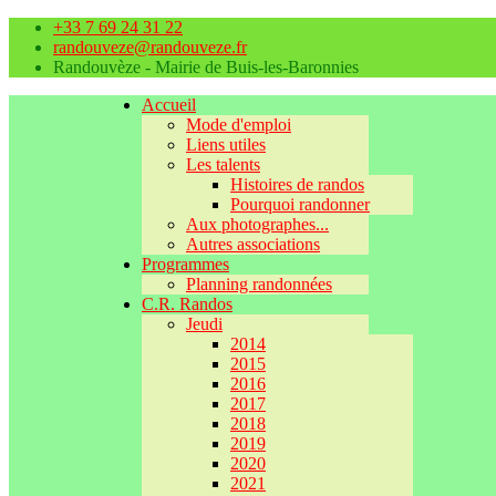
+33 7 69 24 31 22
randouveze@randouveze.fr
Randouvèze - Mairie de Buis-les-Baronnies
Accueil
Mode d'emploi
Liens utiles
Les talents
Histoires de randos
Pourquoi randonner
Aux photographes...
Autres associations
Programmes
Planning randonnées
C.R. Randos
Jeudi
2014
2015
2016
2017
2018
2019
2020
2021