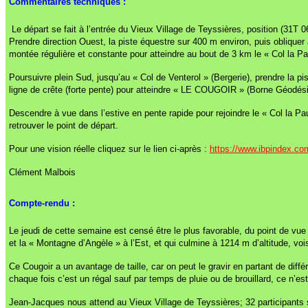
Commentaires techniques :
Le départ se fait à l’entrée du Vieux Village de Teyssières, position (31T
Prendre direction Ouest, la piste équestre sur 400 m environ, puis obliquer 
montée régulière et constante pour atteindre au bout de 3 km le « Col la P
Poursuivre plein Sud, jusqu’au « Col de Venterol » (Bergerie), prendre la p
ligne de crête (forte pente) pour atteindre « LE COUGOIR » (Borne Géodési
Descendre à vue dans l’estive en pente rapide pour rejoindre le « Col la Pau
retrouver le point de départ.
Pour une vision réelle cliquez sur le lien ci-après :
https://www.ibpindex
Clément Malbois
Compte-rendu :
Le jeudi de cette semaine est censé être le plus favorable, du point de v
et la « Montagne d’Angèle » à l’Est, et qui culmine à 1214 m d’altitude, vo
Ce Cougoir a un avantage de taille, car on peut le gravir en partant de diff
chaque fois c’est un régal sauf par temps de pluie ou de brouillard, ce n’e
Jean-Jacques nous attend au Vieux Village de Teyssières; 32 participants 