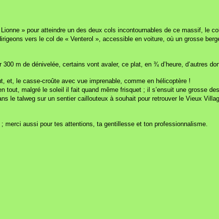
la Lionne » pour atteindre un des deux cols incontournables de ce massif, le c
rigeons vers le col de « Venterol », accessible en voiture, où un grosse berger
our 300 m de dénivelée, certains vont avaler, ce plat, en ¾ d’heure, d’autres
t, et, le casse-croûte avec vue imprenable, comme en hélicoptère !
 tout, malgré le soleil il fait quand même frisquet ; il s’ensuit une grosse de
ans le talweg sur un sentier caillouteux à souhait pour retrouver le Vieux Vil
 merci aussi pour tes attentions, ta gentillesse et ton professionnalisme.