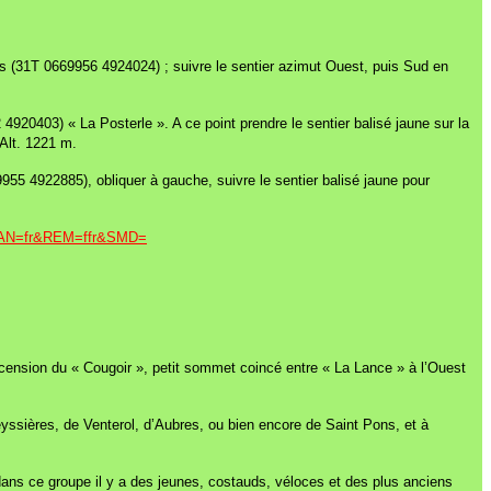
écis (31T 0669956 4924024) ; suivre le sentier azimut Ouest, puis Sud en
4920403) « La Posterle ». A ce point prendre le sentier balisé jaune sur la
Alt. 1221 m.
9955 4922885), obliquer à gauche, suivre le sentier balisé jaune pour
&LAN=fr&REM=ffr&SMD=
cension du « Cougoir », petit sommet coincé entre « La Lance » à l’Ouest
Teyssières, de Venterol, d’Aubres, ou bien encore de Saint Pons, et à
dans ce groupe il y a des jeunes, costauds, véloces et des plus anciens