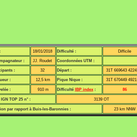
:
18/01/2018
Difficulté :
Difficile
mpagnateur :
JJ. Roudet
Coordonnées UTM :
cipants :
32
Départ :
31T 669643 422
ueur :
12,5 km
Pique Nique :
31T 670449 492
elée :
910 m
Difficulté
IBP index
:
86
 IGN TOP 25 n° :
3139 OT
ion par rapport à Buis-les-Baronnies :
23 km NNW