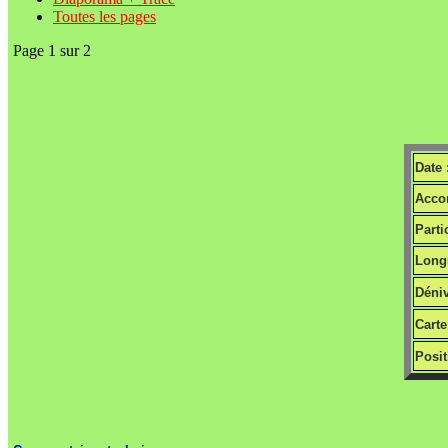
Toutes les pages
Page 1 sur 2
Date 
Acco
Parti
Long
Déniv
Carte
Posit