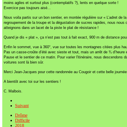
moins agiles et surtout plus (contemplatifs ?), lents en quelque sorte !
Exercice pas toujours aisé...
Nous voila partis sur un bon sentier, en montée régulière sur « L’adret de 
regroupement de la troupe et la dégustation de sucres rapides, nous nous di
atteignons dans un lacet de la piste le plat de résistance !
Quand je dis « plat », ça n’est pas tout à fait exact, 900 m de distance p
Enfin le sommet, vue à 360°, vue sur toutes les montagnes citées plus hau
Pas un casse-croûte d’été avec sieste et tout, mais un arrêt de ¾ d’heure en
Pause et le sentier de ce matin. Pour varier l'itinéraire, nous descendons d
voitures sont là bien sûr.
Merci Jean-Jacques pour cette randonnée au Cougoir et cette belle journée ;
A bientôt avec toi sur les sentiers !
C. Malbois.
Suivant
Drôme
Difficile
2018