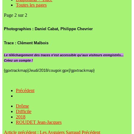
Toutes les pages
Page 2 sur 2
Photographies : Daniel Cabat, Philippe Chevrier
Trace : Clément Malbois
Le
téléchargement des traces n'est accessible qu'aux visiteurs enregistrés...
Créez un compte !
{gpxtrackmap}Jeudi/2018/cougoir.gpx{/gpxtrackmap}
Précédent
Drôme
Difficile
2018
ROUDET Jean-Jacques
Article précédent : Les Ayguiers Sarraud
Précédent