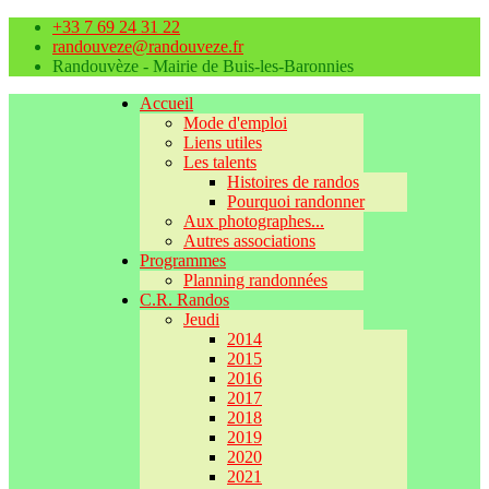
+33 7 69 24 31 22
randouveze@randouveze.fr
Randouvèze - Mairie de Buis-les-Baronnies
Accueil
Mode d'emploi
Liens utiles
Les talents
Histoires de randos
Pourquoi randonner
Aux photographes...
Autres associations
Programmes
Planning randonnées
C.R. Randos
Jeudi
2014
2015
2016
2017
2018
2019
2020
2021