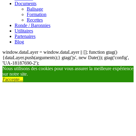
Documents
Balisage
Formation
Recettes
Ronde / Baronnies
Utilitaires
Partenaires
Blog
window.dataLayer = window.dataLayer || []; function gtag()
{dataLayer.push(arguments);} gtag('js', new Date()); gtag('config',
'UA-18187690-2');
Nous utilisons des cookies pour vous assurer la meilleure expérience
sur notre site.
J'accepte...