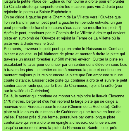
jusqu’à la petite Place de l’Eglise où l’on tourne à droite pour emprunter
La Calade étroite qui serpente entre les maisons puis vire à droite pour
rejoindre le poteau « Sainte-Euphémie ».
On se dirige à gauche par le Chemin de La Villette vers l’Ouvèze que
l’on va franchir par un petit pont à gauche (en période estivale, un gué
peut permettre de franchir le cours d’eau sans se mouiller les pieds !).
Après le pont, continuer par le Chemin de La Villette à droite qui devient
piste en surplomb de l’Ouvèze et rejoint la Ferme de La Villette où la
piste vire à droite vers le Sud.
Peu après, traverser le petit pont qui enjambe le Ruisseau de Combau,
laisser à gauche un joli bâtiment de pierre et monter à droite la piste qui
traverse un massif forestier sur 500 mètres environ. Quitter la piste en
escaladant le talus pour continuer par un sentier qui s’élève en sous bois
à travers les pins. Le sentier croise à nouveau la piste et continue en
montant toujours puis rejoint encore la piste que l’on emprunte sur une
courte distance. Laisser cette piste qui continue à droite et suivre le petit
sentier assez raide qui, par le Bois de Chamouse, rejoint la crête (vue
sur la vallée du Guérindon).
De là, le sentier qui continue de monter va rejoindre le lieu-dit Closonne
(770 mètres, bergerie) d’où l’on reprend la large piste qui se dirige à
nouveau vers Vercoiran pour le retour (Chemin de la Rochette). Cette
piste suit le cours du ruisseau de Guérindon qui se trouve en fond de
vallée. Passer près d’une ferme, poursuivre par cette longue piste
confortable qui vire à droite en épingle à cheveux, continue encore
jusqu’au croisement avec la piste du Hameau de Sainte-Luce, près