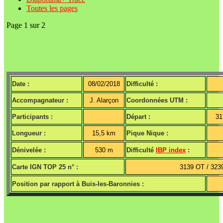
Toutes les pages
Page 1 sur 2
Date :
08/02/2018
Difficulté :
Accompagnateur :
J. Alarçon
Coordonnées UTM :
Participants :
Départ :
31
Longueur :
15,5 km
Pique Nique :
Dénivelée :
530 m
Difficulté
IBP index
:
Carte IGN TOP 25 n° :
3139 OT / 323
Position par rapport à Buis-les-Baronnies :