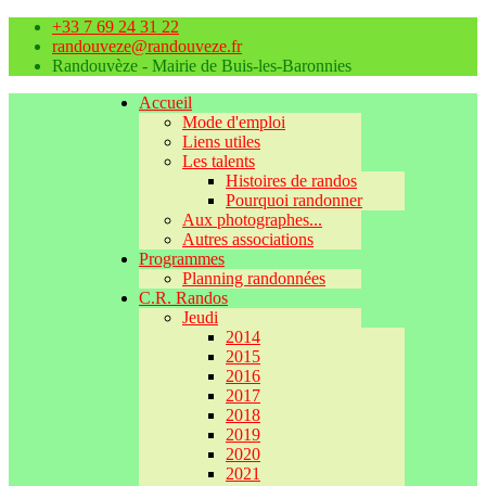
+33 7 69 24 31 22
randouveze@randouveze.fr
Randouvèze - Mairie de Buis-les-Baronnies
Accueil
Mode d'emploi
Liens utiles
Les talents
Histoires de randos
Pourquoi randonner
Aux photographes...
Autres associations
Programmes
Planning randonnées
C.R. Randos
Jeudi
2014
2015
2016
2017
2018
2019
2020
2021