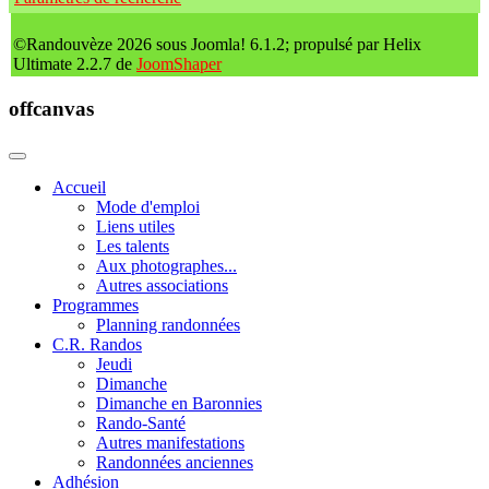
©Randouvèze 2026 sous Joomla! 6.1.2; propulsé par Helix
Ultimate 2.2.7 de
JoomShaper
offcanvas
Accueil
Mode d'emploi
Liens utiles
Les talents
Aux photographes...
Autres associations
Programmes
Planning randonnées
C.R. Randos
Jeudi
Dimanche
Dimanche en Baronnies
Rando-Santé
Autres manifestations
Randonnées anciennes
Adhésion