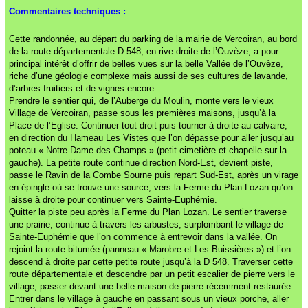
Commentaires techniques :
Cette randonnée, au départ du parking de la mairie de Vercoiran, au bord
de la route départementale D 548, en rive droite de l’Ouvèze, a pour
principal intérêt d’offrir de belles vues sur la belle Vallée de l’Ouvèze,
riche d’une géologie complexe mais aussi de ses cultures de lavande,
d’arbres fruitiers et de vignes encore.
Prendre le sentier qui, de l’Auberge du Moulin, monte vers le vieux
Village de Vercoiran, passe sous les premières maisons, jusqu’à la
Place de l’Eglise. Continuer tout droit puis tourner à droite au calvaire,
en direction du Hameau Les Vistes que l’on dépasse pour aller jusqu’au
poteau « Notre-Dame des Champs » (petit cimetière et chapelle sur la
gauche). La petite route continue direction Nord-Est, devient piste,
passe le Ravin de la Combe Sourne puis repart Sud-Est, après un virage
en épingle où se trouve une source, vers la Ferme du Plan Lozan qu’on
laisse à droite pour continuer vers Sainte-Euphémie.
Quitter la piste peu après la Ferme du Plan Lozan. Le sentier traverse
une prairie, continue à travers les arbustes, surplombant le village de
Sainte-Euphémie que l’on commence à entrevoir dans la vallée. On
rejoint la route bitumée (panneau « Marobre et Les Buissières ») et l’on
descend à droite par cette petite route jusqu’à la D 548. Traverser cette
route départementale et descendre par un petit escalier de pierre vers le
village, passer devant une belle maison de pierre récemment restaurée.
Entrer dans le village à gauche en passant sous un vieux porche, aller