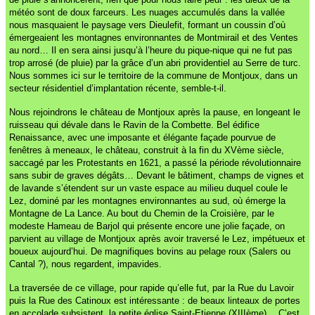
météo sont de doux farceurs. Les nuages accumulés dans la vallée
nous masquaient le paysage vers Dieulefit, formant un coussin d’où
émergeaient les montagnes environnantes de Montmirail et des Ventes
au nord… Il en sera ainsi jusqu’à l’heure du pique-nique qui ne fut pas
trop arrosé (de pluie) par la grâce d’un abri providentiel au Serre de turc.
Nous sommes ici sur le territoire de la commune de Montjoux, dans un
secteur résidentiel d’implantation récente, semble-t-il.
Nous rejoindrons le château de Montjoux après la pause, en longeant le
ruisseau qui dévale dans le Ravin de la Combette. Bel édifice
Renaissance, avec une imposante et élégante façade pourvue de
fenêtres à meneaux, le château, construit à la fin du XVème siècle,
saccagé par les Protestants en 1621, a passé la période révolutionnaire
sans subir de graves dégâts… Devant le bâtiment, champs de vignes et
de lavande s’étendent sur un vaste espace au milieu duquel coule le
Lez, dominé par les montagnes environnantes au sud, où émerge la
Montagne de La Lance. Au bout du Chemin de la Croisière, par le
modeste Hameau de Barjol qui présente encore une jolie façade, on
parvient au village de Montjoux après avoir traversé le Lez, impétueux et
boueux aujourd’hui. De magnifiques bovins au pelage roux (Salers ou
Cantal ?), nous regardent, impavides.
La traversée de ce village, pour rapide qu’elle fut, par la Rue du Lavoir
puis la Rue des Catinoux est intéressante : de beaux linteaux de portes
en accolade subsistent, la petite église Saint-Etienne (XIIIème)… C’est