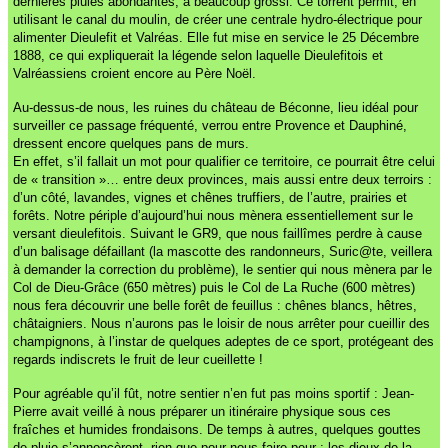
dernières pluies abondantes, a beaucoup grossi. Ce torrent permit, en
utilisant le canal du moulin, de créer une centrale hydro-électrique pour
alimenter Dieulefit et Valréas. Elle fut mise en service le 25 Décembre
1888, ce qui expliquerait la légende selon laquelle Dieulefitois et
Valréassiens croient encore au Père Noël.
Au-dessus-de nous, les ruines du château de Béconne, lieu idéal pour
surveiller ce passage fréquenté, verrou entre Provence et Dauphiné,
dressent encore quelques pans de murs.
En effet, s’il fallait un mot pour qualifier ce territoire, ce pourrait être celui
de « transition »… entre deux provinces, mais aussi entre deux terroirs :
d’un côté, lavandes, vignes et chênes truffiers, de l’autre, prairies et
forêts. Notre périple d’aujourd’hui nous mènera essentiellement sur le
versant dieulefitois. Suivant le GR9, que nous faillîmes perdre à cause
d’un balisage défaillant (la mascotte des randonneurs, Suric@te, veillera
à demander la correction du problème), le sentier qui nous mènera par le
Col de Dieu-Grâce (650 mètres) puis le Col de La Ruche (600 mètres)
nous fera découvrir une belle forêt de feuillus : chênes blancs, hêtres,
châtaigniers. Nous n’aurons pas le loisir de nous arrêter pour cueillir des
champignons, à l’instar de quelques adeptes de ce sport, protégeant des
regards indiscrets le fruit de leur cueillette !
Pour agréable qu’il fût, notre sentier n’en fut pas moins sportif : Jean-
Pierre avait veillé à nous préparer un itinéraire physique sous ces
fraîches et humides frondaisons. De temps à autres, quelques gouttes
de pluie s’annoncèrent, rien que pour nous faire peur : les dieux de la