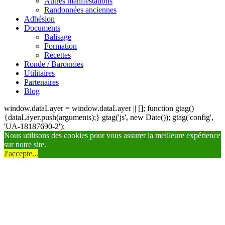
Autres manifestations
Randonnées anciennes
Adhésion
Documents
Balisage
Formation
Recettes
Ronde / Baronnies
Utilitaires
Partenaires
Blog
window.dataLayer = window.dataLayer || []; function gtag()
{dataLayer.push(arguments);} gtag('js', new Date()); gtag('config',
'UA-18187690-2');
Nous utilisons des cookies pour vous assurer la meilleure expérience
sur notre site.
J'accepte...