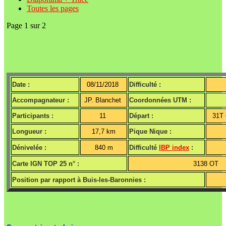
Toutes les pages
Page 1 sur 2
Date :
08/11/2018
Difficulté :
Accompagnateur :
JP. Blanchet
Coordonnées UTM :
Participants :
11
Départ :
31T
Longueur :
17,7 km
Pique Nique :
Dénivelée :
840 m
Difficulté
IBP index
:
Carte IGN TOP 25 n° :
3138 OT
Position par rapport à Buis-les-Baronnies :