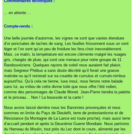
Commentaires techniques :
... en attente ...
Compte-rendu :
Une belle journée d’automne, les vignes ne sont que vastes étendues
d’or ponctuées de taches de sang. Les feuilles frissonnent sous un vent
léger et l’on sent qu’un peu de froidure les fera choir inexorablement.
Mais, ce matin, la température est encore clémente malgré les nuages
gris, chargés de pluie, qui sont une menace pour notre groupe de 11
Randouvéziens. Quelques rayons de soleil nous auraient fait plaisir,
mais Seigneur Phébus a sans doute décrété qu’il ferait une grasse
matinée ou qu’il resterait sur sa couette de cumulus et cumulo-nimbus
aujourd’hui. Qu’à cela ne tienne, luxe inouï, nous ferons notre balade
sans lui, au milieu de cette divine toile que nous offre l’été indien,
comme des personnages de Claude Monet. Jean-Pierre tiendra la palette
et le pinceau… Non ! La boussole et la carte !
Nous avons laissé derrière nous les Baronnies provençales et nous
sommes en limite du Pays de Dieulefit, terre de protestantisme et de
Résistance (la Montagne de La Lance est toute proche), mais aussi terre
d’accueil pendant et après la Deuxième Guerre Mondiale. Nous partirons
du Hameau du Moulin, tout près du Lez dont le cours, alimenté par les