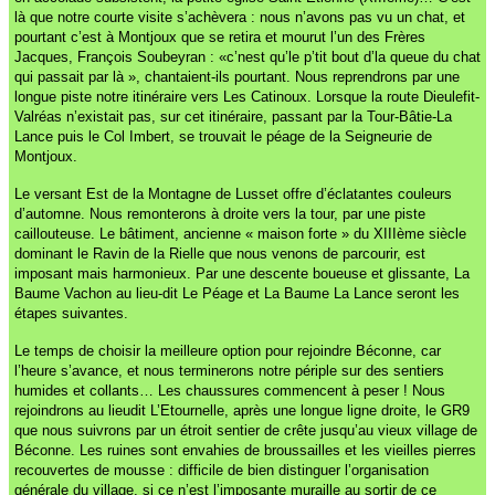
là que notre courte visite s’achèvera : nous n’avons pas vu un chat, et
pourtant c’est à Montjoux que se retira et mourut l’un des Frères
Jacques, François Soubeyran : «c’nest qu’le p’tit bout d’la queue du chat
qui passait par là », chantaient-ils pourtant. Nous reprendrons par une
longue piste notre itinéraire vers Les Catinoux. Lorsque la route Dieulefit-
Valréas n’existait pas, sur cet itinéraire, passant par la Tour-Bâtie-La
Lance puis le Col Imbert, se trouvait le péage de la Seigneurie de
Montjoux.
Le versant Est de la Montagne de Lusset offre d’éclatantes couleurs
d’automne. Nous remonterons à droite vers la tour, par une piste
caillouteuse. Le bâtiment, ancienne « maison forte » du XIIIème siècle
dominant le Ravin de la Rielle que nous venons de parcourir, est
imposant mais harmonieux. Par une descente boueuse et glissante, La
Baume Vachon au lieu-dit Le Péage et La Baume La Lance seront les
étapes suivantes.
Le temps de choisir la meilleure option pour rejoindre Béconne, car
l’heure s’avance, et nous terminerons notre périple sur des sentiers
humides et collants… Les chaussures commencent à peser ! Nous
rejoindrons au lieudit L’Etournelle, après une longue ligne droite, le GR9
que nous suivrons par un étroit sentier de crête jusqu’au vieux village de
Béconne. Les ruines sont envahies de broussailles et les vieilles pierres
recouvertes de mousse : difficile de bien distinguer l’organisation
générale du village, si ce n’est l’imposante muraille au sortir de ce