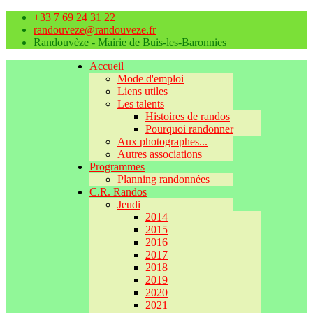
+33 7 69 24 31 22
randouveze@randouveze.fr
Randouvèze - Mairie de Buis-les-Baronnies
Accueil
Mode d'emploi
Liens utiles
Les talents
Histoires de randos
Pourquoi randonner
Aux photographes...
Autres associations
Programmes
Planning randonnées
C.R. Randos
Jeudi
2014
2015
2016
2017
2018
2019
2020
2021