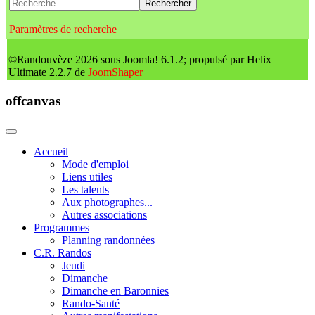
Rechercher
Paramètres de recherche
©Randouvèze 2026 sous Joomla! 6.1.2; propulsé par Helix
Ultimate 2.2.7 de
JoomShaper
offcanvas
Accueil
Mode d'emploi
Liens utiles
Les talents
Aux photographes...
Autres associations
Programmes
Planning randonnées
C.R. Randos
Jeudi
Dimanche
Dimanche en Baronnies
Rando-Santé