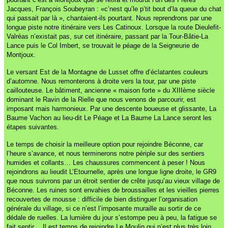
Jacques, François Soubeyran : «c’nest qu’le p’tit bout d’la queue du chat
qui passait par là », chantaient-ils pourtant. Nous reprendrons par une
longue piste notre itinéraire vers Les Catinoux. Lorsque la route Dieulefit-
Valréas n’existait pas, sur cet itinéraire, passant par la Tour-Bâtie-La
Lance puis le Col Imbert, se trouvait le péage de la Seigneurie de
Montjoux.
Le versant Est de la Montagne de Lusset offre d’éclatantes couleurs
d’automne. Nous remonterons à droite vers la tour, par une piste
caillouteuse. Le bâtiment, ancienne « maison forte » du XIIIème siècle
dominant le Ravin de la Rielle que nous venons de parcourir, est
imposant mais harmonieux. Par une descente boueuse et glissante, La
Baume Vachon au lieu-dit Le Péage et La Baume La Lance seront les
étapes suivantes.
Le temps de choisir la meilleure option pour rejoindre Béconne, car
l’heure s’avance, et nous terminerons notre périple sur des sentiers
humides et collants… Les chaussures commencent à peser ! Nous
rejoindrons au lieudit L’Etournelle, après une longue ligne droite, le GR9
que nous suivrons par un étroit sentier de crête jusqu’au vieux village de
Béconne. Les ruines sont envahies de broussailles et les vieilles pierres
recouvertes de mousse : difficile de bien distinguer l’organisation
générale du village, si ce n’est l’imposante muraille au sortir de ce
dédale de ruelles. La lumière du jour s’estompe peu à peu, la fatigue se
fait sentir… Il est temps de rejoindre Le Moulin qui n’est plus très loin.