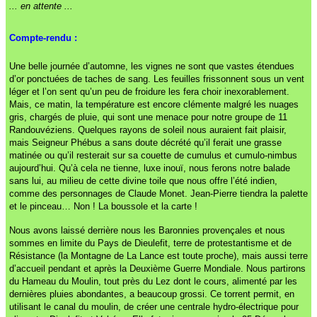
... en attente ...
Compte-rendu :
Une belle journée d’automne, les vignes ne sont que vastes étendues
d’or ponctuées de taches de sang. Les feuilles frissonnent sous un vent
léger et l’on sent qu’un peu de froidure les fera choir inexorablement.
Mais, ce matin, la température est encore clémente malgré les nuages
gris, chargés de pluie, qui sont une menace pour notre groupe de 11
Randouvéziens. Quelques rayons de soleil nous auraient fait plaisir,
mais Seigneur Phébus a sans doute décrété qu’il ferait une grasse
matinée ou qu’il resterait sur sa couette de cumulus et cumulo-nimbus
aujourd’hui. Qu’à cela ne tienne, luxe inouï, nous ferons notre balade
sans lui, au milieu de cette divine toile que nous offre l’été indien,
comme des personnages de Claude Monet. Jean-Pierre tiendra la palette
et le pinceau… Non ! La boussole et la carte !
Nous avons laissé derrière nous les Baronnies provençales et nous
sommes en limite du Pays de Dieulefit, terre de protestantisme et de
Résistance (la Montagne de La Lance est toute proche), mais aussi terre
d’accueil pendant et après la Deuxième Guerre Mondiale. Nous partirons
du Hameau du Moulin, tout près du Lez dont le cours, alimenté par les
dernières pluies abondantes, a beaucoup grossi. Ce torrent permit, en
utilisant le canal du moulin, de créer une centrale hydro-électrique pour