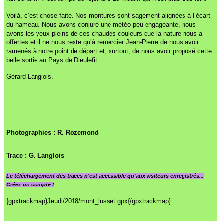
Voilà, c’est chose faite. Nos montures sont sagement alignées à l’écart
du hameau. Nous avons conjuré une météo peu engageante, nous
avons les yeux pleins de ces chaudes couleurs que la nature nous a
offertes et il ne nous reste qu’à remercier Jean-Pierre de nous avoir
ramenés à notre point de départ et, surtout, de nous avoir proposé cette
belle sortie au Pays de Dieulefit.
Gérard Langlois.
Photographies : R. Rozemond
Trace : G. Langlois
Le
téléchargement des traces n'est accessible qu'aux visiteurs enregistrés...
Créez un compte !
{gpxtrackmap}Jeudi/2018/mont_lusset.gpx{/gpxtrackmap}