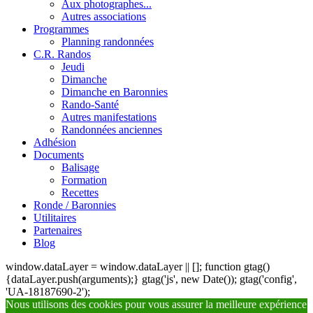
Aux photographes...
Autres associations
Programmes
Planning randonnées
C.R. Randos
Jeudi
Dimanche
Dimanche en Baronnies
Rando-Santé
Autres manifestations
Randonnées anciennes
Adhésion
Documents
Balisage
Formation
Recettes
Ronde / Baronnies
Utilitaires
Partenaires
Blog
window.dataLayer = window.dataLayer || []; function gtag()
{dataLayer.push(arguments);} gtag('js', new Date()); gtag('config',
'UA-18187690-2');
Nous utilisons des cookies pour vous assurer la meilleure expérience