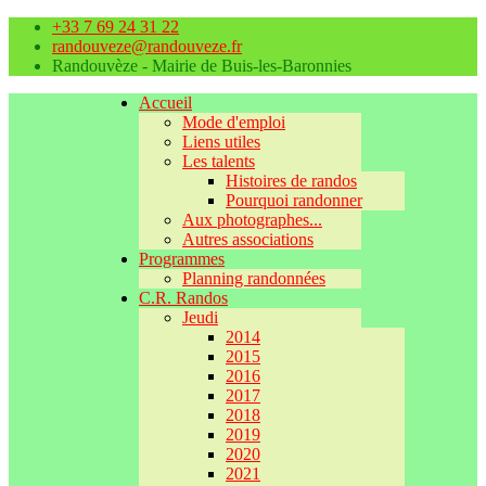
+33 7 69 24 31 22
randouveze@randouveze.fr
Randouvèze - Mairie de Buis-les-Baronnies
Accueil
Mode d'emploi
Liens utiles
Les talents
Histoires de randos
Pourquoi randonner
Aux photographes...
Autres associations
Programmes
Planning randonnées
C.R. Randos
Jeudi
2014
2015
2016
2017
2018
2019
2020
2021