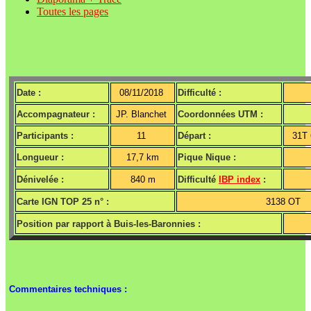
Toutes les pages
Date :
08/11/2018
Difficulté :
Accompagnateur :
JP. Blanchet
Coordonnées UTM :
Participants :
11
Départ :
31T
Longueur :
17,7 km
Pique Nique :
Dénivelée :
840 m
Difficulté
IBP index
:
Carte IGN TOP 25 n° :
3138 OT
Position par rapport à Buis-les-Baronnies :
Commentaires techniques :