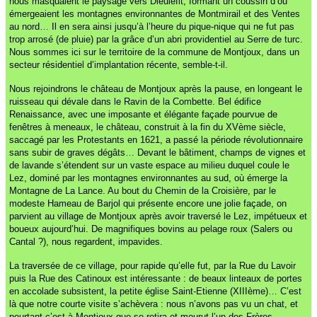
nous masquaient le paysage vers Dieulefit, formant un coussin d’où
émergeaient les montagnes environnantes de Montmirail et des Ventes
au nord… Il en sera ainsi jusqu’à l’heure du pique-nique qui ne fut pas
trop arrosé (de pluie) par la grâce d’un abri providentiel au Serre de turc.
Nous sommes ici sur le territoire de la commune de Montjoux, dans un
secteur résidentiel d’implantation récente, semble-t-il.
Nous rejoindrons le château de Montjoux après la pause, en longeant le
ruisseau qui dévale dans le Ravin de la Combette. Bel édifice
Renaissance, avec une imposante et élégante façade pourvue de
fenêtres à meneaux, le château, construit à la fin du XVème siècle,
saccagé par les Protestants en 1621, a passé la période révolutionnaire
sans subir de graves dégâts… Devant le bâtiment, champs de vignes et
de lavande s’étendent sur un vaste espace au milieu duquel coule le
Lez, dominé par les montagnes environnantes au sud, où émerge la
Montagne de La Lance. Au bout du Chemin de la Croisière, par le
modeste Hameau de Barjol qui présente encore une jolie façade, on
parvient au village de Montjoux après avoir traversé le Lez, impétueux et
boueux aujourd’hui. De magnifiques bovins au pelage roux (Salers ou
Cantal ?), nous regardent, impavides.
La traversée de ce village, pour rapide qu’elle fut, par la Rue du Lavoir
puis la Rue des Catinoux est intéressante : de beaux linteaux de portes
en accolade subsistent, la petite église Saint-Etienne (XIIIème)… C’est
là que notre courte visite s’achèvera : nous n’avons pas vu un chat, et
pourtant c’est à Montjoux que se retira et mourut l’un des Frères