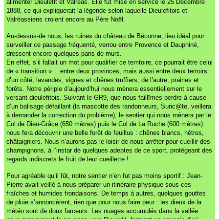
alimenter Dieulefit et Valréas. Elle fut mise en service le 25 Décembre
1888, ce qui expliquerait la légende selon laquelle Dieulefitois et
Valréassiens croient encore au Père Noël.
Au-dessus-de nous, les ruines du château de Béconne, lieu idéal pour
surveiller ce passage fréquenté, verrou entre Provence et Dauphiné,
dressent encore quelques pans de murs.
En effet, s’il fallait un mot pour qualifier ce territoire, ce pourrait être celui
de « transition »… entre deux provinces, mais aussi entre deux terroirs :
d’un côté, lavandes, vignes et chênes truffiers, de l’autre, prairies et
forêts. Notre périple d’aujourd’hui nous mènera essentiellement sur le
versant dieulefitois. Suivant le GR9, que nous faillîmes perdre à cause
d’un balisage défaillant (la mascotte des randonneurs, Suric@te, veillera
à demander la correction du problème), le sentier qui nous mènera par le
Col de Dieu-Grâce (650 mètres) puis le Col de La Ruche (600 mètres)
nous fera découvrir une belle forêt de feuillus : chênes blancs, hêtres,
châtaigniers. Nous n’aurons pas le loisir de nous arrêter pour cueillir des
champignons, à l’instar de quelques adeptes de ce sport, protégeant des
regards indiscrets le fruit de leur cueillette !
Pour agréable qu’il fût, notre sentier n’en fut pas moins sportif : Jean-
Pierre avait veillé à nous préparer un itinéraire physique sous ces
fraîches et humides frondaisons. De temps à autres, quelques gouttes
de pluie s’annoncèrent, rien que pour nous faire peur : les dieux de la
météo sont de doux farceurs. Les nuages accumulés dans la vallée