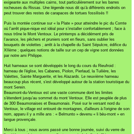
exigeante aux multiples cairns, tout particulièrement sur les barres
rocheuses du Rissas. Une légende nous dit qu’à différents endroits on
peut trouver des restes de carapaces de tortues fossilisés !!
Puis la montée continue sur « la Plate » pour atteindre le pic du Comte
où l’arrêt pique-nique est idéal pour s’installer confortablement ; face à
nous trône le Mont Ventoux.
Le printemps a décidément pris de
l’avance, les pêchers et pruniers sont en fleurs, sans oublier les
bouquets de violettes ; arrêt à la chapelle du Saint Sépulcre, édifice du
XIIème ; quelques notions de taille sur un cep de vigne sont données
par notre ami Philippe.
Huit hameaux se sont développés le long du cours du Rieufroid :
hameau de l'église, les Cabanes, Piolon, Pierlaud, la Tuilière, les
Valettes, Sainte Marguerite, et les Alazards. Le neuvième hameau
beaucoup plus récent, s'est développé autour de la station touristique du
mont Serein.
Beaumont-du-Ventoux est une vaste commune dont les limites
s'étendent jusqu’au sommet du mont Ventoux. Elle est peuplée de plus
de 300 Beaumonaises et Beaumonais. Posé sur le versant nord du
Ventoux, le village est entouré de montagnes, d'ailleurs à l'origine de son
nom, apparu il y a mille ans : « Belmunto » devenu « li bèu-mont » en
langue provençale.
Merci à tous ; nous avons passé une bonne journée, suivi du verre de