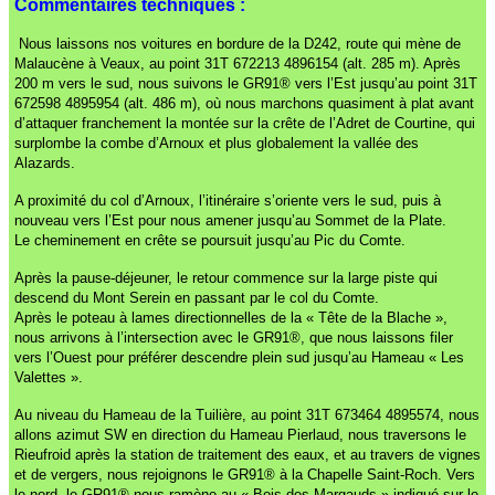
Commentaires techniques :
Nous laissons nos voitures en bordure de la D242, route qui mène de
Malaucène à Veaux, au point 31T 672213 4896154 (alt. 285 m). Après
200 m vers le sud, nous suivons le GR91® vers l’Est jusqu’au point 31T
672598 4895954 (alt. 486 m), où nous marchons quasiment à plat avant
d’attaquer franchement la montée sur la crête de l’Adret de Courtine, qui
surplombe la combe d’Arnoux et plus globalement la vallée des
Alazards.
A proximité du col d’Arnoux, l’itinéraire s’oriente vers le sud, puis à
nouveau vers l’Est pour nous amener jusqu’au Sommet de la Plate.
Le cheminement en crête se poursuit jusqu’au Pic du Comte.
Après la pause-déjeuner, le retour commence sur la large piste qui
descend du Mont Serein en passant par le col du Comte.
Après le poteau à lames directionnelles de la « Tête de la Blache »,
nous arrivons à l’intersection avec le GR91®, que nous laissons filer
vers l’Ouest pour préférer descendre plein sud jusqu’au Hameau « Les
Valettes ».
Au niveau du Hameau de la Tuilière, au point 31T 673464 4895574, nous
allons azimut SW en direction du Hameau Pierlaud, nous traversons le
Rieufroid après la station de traitement des eaux, et au travers de vignes
et de vergers, nous rejoignons le GR91® à la Chapelle Saint-Roch. Vers
le nord, le GR91® nous ramène au « Bois des Margauds »,indiqué sur le