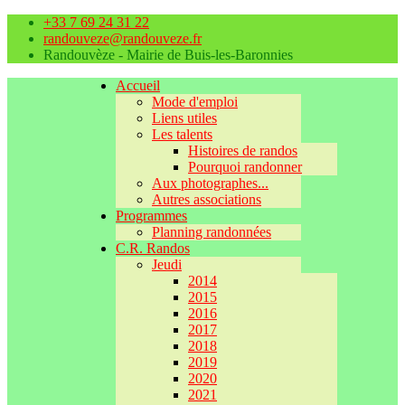
+33 7 69 24 31 22
randouveze@randouveze.fr
Randouvèze - Mairie de Buis-les-Baronnies
Accueil
Mode d'emploi
Liens utiles
Les talents
Histoires de randos
Pourquoi randonner
Aux photographes...
Autres associations
Programmes
Planning randonnées
C.R. Randos
Jeudi
2014
2015
2016
2017
2018
2019
2020
2021