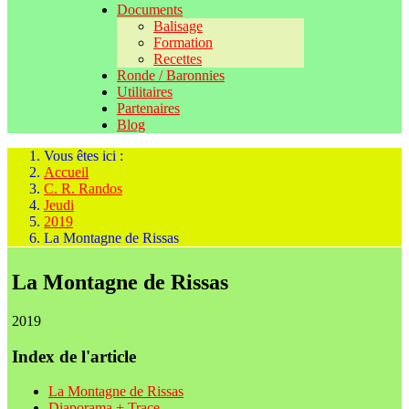
Documents
Balisage
Formation
Recettes
Ronde / Baronnies
Utilitaires
Partenaires
Blog
Vous êtes ici :
Accueil
C. R. Randos
Jeudi
2019
La Montagne de Rissas
La Montagne de Rissas
2019
Index de l'article
La Montagne de Rissas
Diaporama + Trace