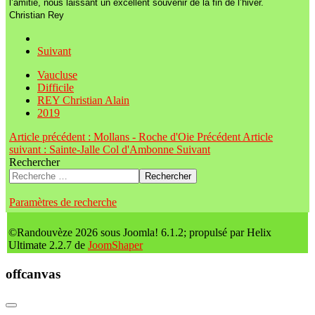
l’amitié, nous laissant un excellent souvenir de la fin de l’hiver.
Christian Rey
Suivant
Vaucluse
Difficile
REY Christian Alain
2019
Article précédent : Mollans - Roche d'Oie
Précédent
Article
suivant : Sainte-Jalle Col d'Ambonne
Suivant
Rechercher
Rechercher
Paramètres de recherche
©Randouvèze 2026 sous Joomla! 6.1.2; propulsé par Helix
Ultimate 2.2.7 de
JoomShaper
offcanvas