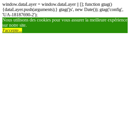
window.dataLayer = window.dataLayer || []; function gtag()
{dataLayer.push(arguments);} gtag('js', new Date()); gtag('config',
'UA-18187690-2');
Nous utilisons des cookies pour vous assurer la meilleure expérience
sur notre site.
J'accepte...