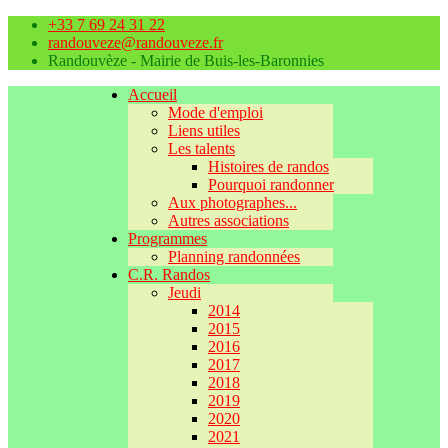
+33 7 69 24 31 22
randouveze@randouveze.fr
Randouvèze - Mairie de Buis-les-Baronnies
Accueil
Mode d'emploi
Liens utiles
Les talents
Histoires de randos
Pourquoi randonner
Aux photographes...
Autres associations
Programmes
Planning randonnées
C.R. Randos
Jeudi
2014
2015
2016
2017
2018
2019
2020
2021