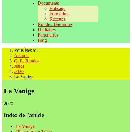
Documents
Balisage
Formation
Recettes
Ronde / Baronnies
Utilitaires
Partenaires
Blog
Vous êtes ici :
Accueil
C. R. Randos
Jeudi
2020
La Vanige
La Vanige
2020
Index de l'article
La Vanige
Diaporama + Trace