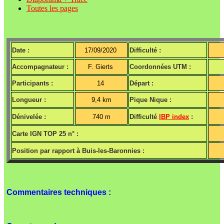
Toutes les pages
Date :
17/09/2020
Difficulté :
Accompagnateur :
F. Gierts
Coordonnées UTM :
Participants :
14
Départ :
Longueur :
9,4 km
Pique Nique :
Dénivelée :
740 m
Difficulté
IBP index
:
Carte IGN TOP 25 n° :
Position par rapport à Buis-les-Baronnies :
Commentaires techniques :