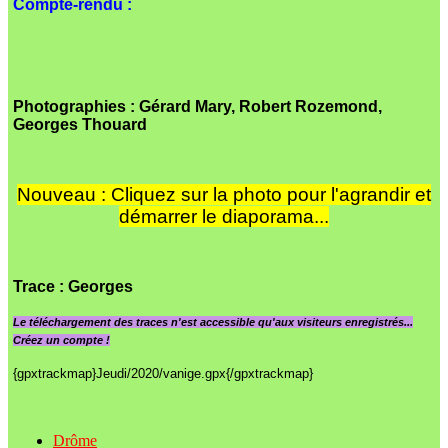
Compte-rendu :
Photographies : Gérard Mary, Robert Rozemond,
Georges Thouard
Nouveau : Cliquez sur la photo pour l'agrandir et
démarrer le diaporama...
Trace
: Georges
Le
téléchargement des traces n'est accessible qu'aux visiteurs enregistrés...
Créez un compte !
{gpxtrackmap}Jeudi/2020/vanige.gpx{/gpxtrackmap}
Drôme