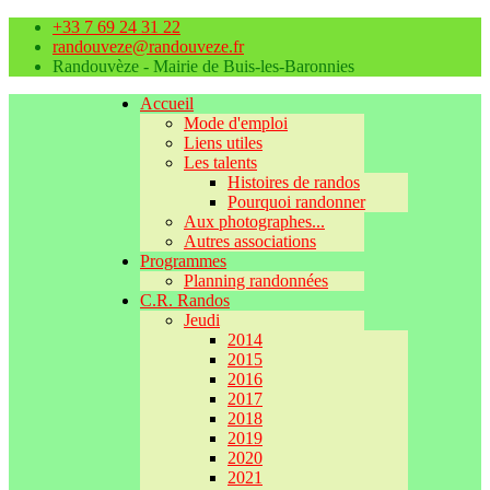
+33 7 69 24 31 22
randouveze@randouveze.fr
Randouvèze - Mairie de Buis-les-Baronnies
Accueil
Mode d'emploi
Liens utiles
Les talents
Histoires de randos
Pourquoi randonner
Aux photographes...
Autres associations
Programmes
Planning randonnées
C.R. Randos
Jeudi
2014
2015
2016
2017
2018
2019
2020
2021