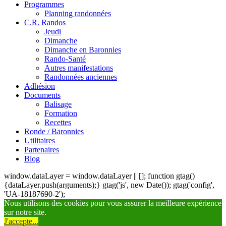
Programmes
Planning randonnées
C.R. Randos
Jeudi
Dimanche
Dimanche en Baronnies
Rando-Santé
Autres manifestations
Randonnées anciennes
Adhésion
Documents
Balisage
Formation
Recettes
Ronde / Baronnies
Utilitaires
Partenaires
Blog
window.dataLayer = window.dataLayer || []; function gtag()
{dataLayer.push(arguments);} gtag('js', new Date()); gtag('config',
'UA-18187690-2');
Nous utilisons des cookies pour vous assurer la meilleure expérience
sur notre site.
J'accepte...