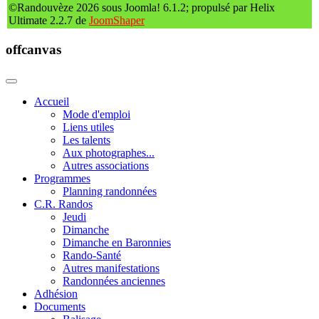
©Randouvèze 2026 sous Joomla! 6.1.2; propulsé par Helix
Ultimate 2.2.7 de
JoomShaper
offcanvas
Accueil
Mode d'emploi
Liens utiles
Les talents
Aux photographes...
Autres associations
Programmes
Planning randonnées
C.R. Randos
Jeudi
Dimanche
Dimanche en Baronnies
Rando-Santé
Autres manifestations
Randonnées anciennes
Adhésion
Documents