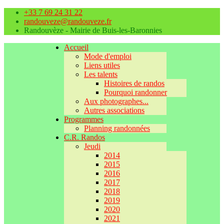
+33 7 69 24 31 22
randouveze@randouveze.fr
Randouvèze - Mairie de Buis-les-Baronnies
Accueil
Mode d'emploi
Liens utiles
Les talents
Histoires de randos
Pourquoi randonner
Aux photographes...
Autres associations
Programmes
Planning randonnées
C.R. Randos
Jeudi
2014
2015
2016
2017
2018
2019
2020
2021