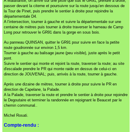
A Malafianse, on arrive sur une piste que suit le GR91, prendre à droite,
passer devant la citerne et poursuivre sur la route jusqu’en dessous de
la Tour de Pinet, puis prendre le sentier à droite pour rejoindre la
départementale D4.
A l’intersection, tourner à gauche et suivre la départementale sur une
centaine de mètres puis tourner à droite traverser le hameau de Camp
Long pour retrouver le GR91 dans la gorge en sous bois.
Au panneau QUINSAN, quitter le GR91 pour suivre en face la petite
route goudronnée sur environ 1,5 km.
Tourner à gauche au balisage jaune (peu visible), juste après le petit
pont.
Suivre le sentier qui monte et rejoint la route, traverser la route; au site
d'escalade prendre le PR qui monte raide en dessus de celui-ci en
direction de JOUVENAL; puis, arrivés à la route, tourner à gauche.
Après une dizaine de mètres, tourner à droite pour suivre le PR en
direction de Capelane, la Palade.
A la Palade, traverser la route et prendre le sentier à droite pour rejoindre
le Degoutaire et terminer la randonnée en rejoignant le Beaucet par le
chemin communal..
Michel Rosati.
Compte-rendu :