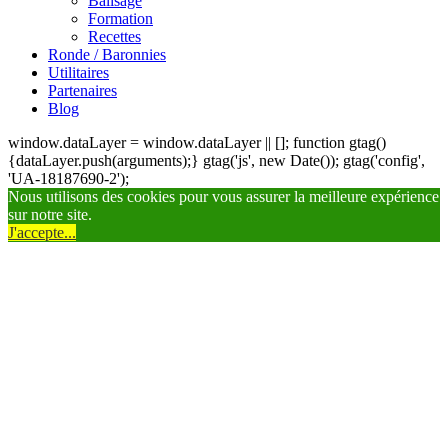
Balisage
Formation
Recettes
Ronde / Baronnies
Utilitaires
Partenaires
Blog
window.dataLayer = window.dataLayer || []; function gtag()
{dataLayer.push(arguments);} gtag('js', new Date()); gtag('config',
'UA-18187690-2');
Nous utilisons des cookies pour vous assurer la meilleure expérience
sur notre site.
J'accepte...