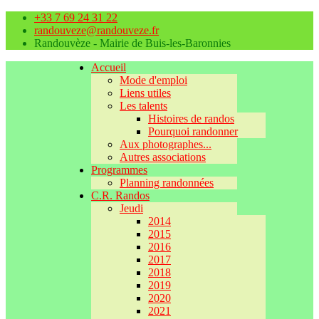
+33 7 69 24 31 22
randouveze@randouveze.fr
Randouvèze - Mairie de Buis-les-Baronnies
Accueil
Mode d'emploi
Liens utiles
Les talents
Histoires de randos
Pourquoi randonner
Aux photographes...
Autres associations
Programmes
Planning randonnées
C.R. Randos
Jeudi
2014
2015
2016
2017
2018
2019
2020
2021