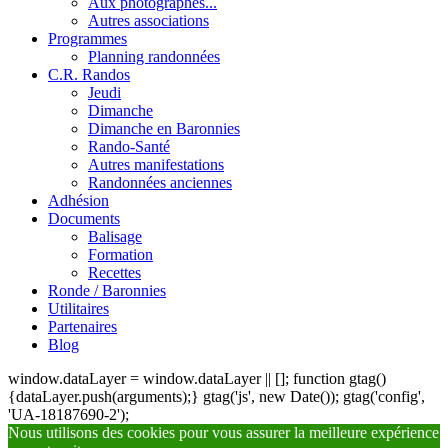
Aux photographes...
Autres associations
Programmes
Planning randonnées
C.R. Randos
Jeudi
Dimanche
Dimanche en Baronnies
Rando-Santé
Autres manifestations
Randonnées anciennes
Adhésion
Documents
Balisage
Formation
Recettes
Ronde / Baronnies
Utilitaires
Partenaires
Blog
window.dataLayer = window.dataLayer || []; function gtag()
{dataLayer.push(arguments);} gtag('js', new Date()); gtag('config',
'UA-18187690-2');
Nous utilisons des cookies pour vous assurer la meilleure expérience