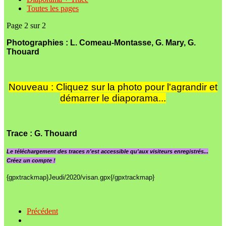
Toutes les pages
Page 2 sur 2
Photographies : L. Comeau-Montasse, G. Mary, G.
Thouard
Nouveau : Cliquez sur la photo pour l'agrandir et
démarrer le diaporama...
Trace
: G. Thouard
Le
téléchargement des traces n'est accessible qu'aux visiteurs enregistrés...
Créez un compte !
{gpxtrackmap}Jeudi/2020/visan.gpx{/gpxtrackmap}
Précédent