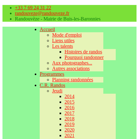
+33 7 69 24 31 22
randouveze@randouveze.fr
Randouvèze - Mairie de Buis-les-Baronnies
Accueil
Mode d'emploi
Liens utiles
Les talents
Histoires de randos
Pourquoi randonner
Aux photographes...
Autres associations
Programmes
Planning randonnées
C.R. Randos
Jeudi
2014
2015
2016
2017
2018
2019
2020
2021