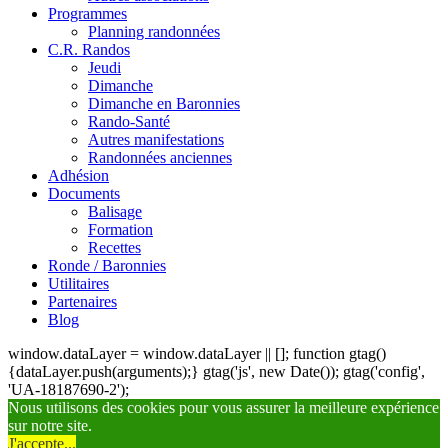
Programmes
Planning randonnées
C.R. Randos
Jeudi
Dimanche
Dimanche en Baronnies
Rando-Santé
Autres manifestations
Randonnées anciennes
Adhésion
Documents
Balisage
Formation
Recettes
Ronde / Baronnies
Utilitaires
Partenaires
Blog
window.dataLayer = window.dataLayer || []; function gtag()
{dataLayer.push(arguments);} gtag('js', new Date()); gtag('config',
'UA-18187690-2');
Nous utilisons des cookies pour vous assurer la meilleure expérience
sur notre site.
J'accepte...