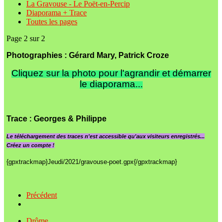
La Gravouse - Le Poët-en-Percip
Diaporama + Trace
Toutes les pages
Page 2 sur 2
Photographies : Gérard Mary, Patrick Croze
Cliquez sur la photo pour l'agrandir et démarrer
le diaporama...
Trace
: Georges & Philippe
Le
téléchargement des traces n'est accessible qu'aux visiteurs enregistrés...
Créez un compte !
{gpxtrackmap}Jeudi/2021/gravouse-poet.gpx{/gpxtrackmap}
Précédent
Drôme