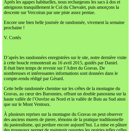
Après les agapes habituelles, nous rechargeons les sacs à dos et
atteignons tranquillement le Col du Chevalet, puis amorçons la
descente sur Vercoiran par une piste assez pentue.
Encore une bien belle journée de randonnée, vivement la semaine
prochaine !
V. Cortès
D’après les randonnées enregistrées sur le site, notre dernière visite
à cette boucle remonterait au 16 avril 2015, guidés par Daniel.
Il était bien temps de revenir sur l’Adret du Gravas. De
nombreuses et intéressantes informations sont données dans le
compte-rendu rédigé par Gérard.
Cette belle randonnée chemine sur les crêtes de la montagne du
Gravas, au cœur des Baronnies, offrant un double panorama sur la
haute vallée de l’Ouvèze au Nord et la vallée de Buis au Sud ainsi
que sur le Mont Ventoux.
À plusieurs reprises sur la montagne du Gravas on peut observer
des anciens murets de pierre, témoins de la pratique traditionnelle
du pastoralisme, qui perdure encore aujourd’hui. La mise en pâture
des troupeaux permet de maintenir ouvertes les prairies telles celles