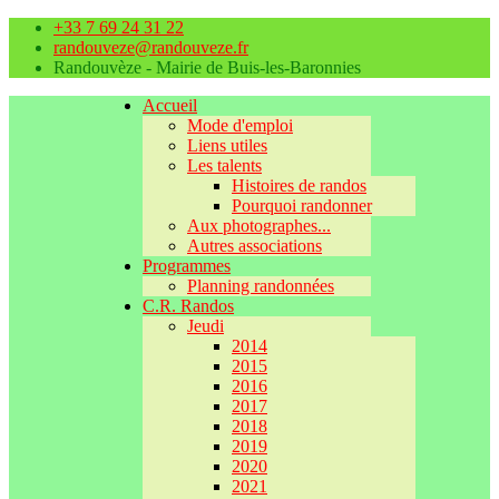
+33 7 69 24 31 22
randouveze@randouveze.fr
Randouvèze - Mairie de Buis-les-Baronnies
Accueil
Mode d'emploi
Liens utiles
Les talents
Histoires de randos
Pourquoi randonner
Aux photographes...
Autres associations
Programmes
Planning randonnées
C.R. Randos
Jeudi
2014
2015
2016
2017
2018
2019
2020
2021