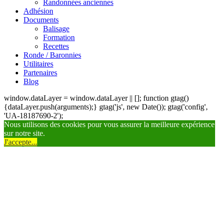
Randonnées anciennes
Adhésion
Documents
Balisage
Formation
Recettes
Ronde / Baronnies
Utilitaires
Partenaires
Blog
window.dataLayer = window.dataLayer || []; function gtag()
{dataLayer.push(arguments);} gtag('js', new Date()); gtag('config',
'UA-18187690-2');
Nous utilisons des cookies pour vous assurer la meilleure expérience
sur notre site.
J'accepte...