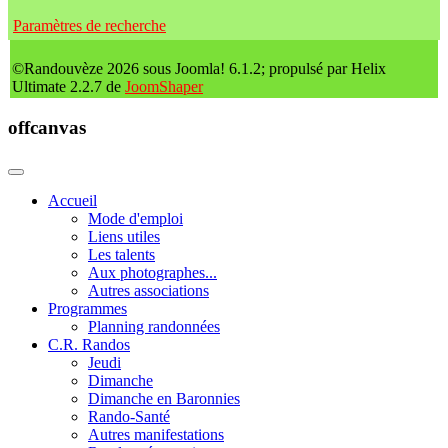
Paramètres de recherche
©Randouvèze 2026 sous Joomla! 6.1.2; propulsé par Helix
Ultimate 2.2.7 de
JoomShaper
offcanvas
Accueil
Mode d'emploi
Liens utiles
Les talents
Aux photographes...
Autres associations
Programmes
Planning randonnées
C.R. Randos
Jeudi
Dimanche
Dimanche en Baronnies
Rando-Santé
Autres manifestations