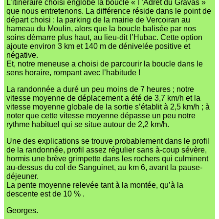
L’itinéraire choisi englobe la boucle « l ‘Adret du Gravas »
que nous entretenons. La différence réside dans le point de
départ choisi : la parking de la mairie de Vercoiran au
hameau du Moulin, alors que la boucle balisée par nos
soins démarre plus haut, au lieu-dit l’Hubac. Cette option
ajoute environ 3 km et 140 m de dénivelée positive et
négative.
Et, notre meneuse a choisi de parcourir la boucle dans le
sens horaire, rompant avec l’habitude !
La randonnée a duré un peu moins de 7 heures ; notre
vitesse moyenne de déplacement a été de 3,7 km/h et la
vitesse moyenne globale de la sortie s’établit à 2,5 km/h ; à
noter que cette vitesse moyenne dépasse un peu notre
rythme habituel qui se situe autour de 2,2 km/h.
Une des explications se trouve probablement dans le profil
de la randonnée, profil assez régulier sans à-coup sévère,
hormis une brève grimpette dans les rochers qui culminent
au-dessus du col de Sanguinet, au km 6, avant la pause-
déjeuner.
La pente moyenne relevée tant à la montée, qu’à la
descente est de 10 % .
Georges.