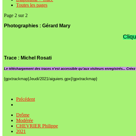
Toutes les pages
Page 2 sur 2
Photographies : Gérard Mary
Cliqu
Trace
: Michel Rosati
Le
téléchargement des traces n'est accessible qu'aux visiteurs enregistrés... Crée
{gpxtrackmap}Jeudi/2021/aiguiers.gpx{/gpxtrackmap}
Précédent
Drôme
Modérée
CHEVRIER Philippe
2021