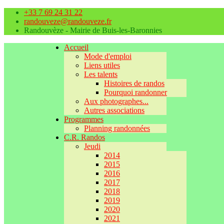
+33 7 69 24 31 22
randouveze@randouveze.fr
Randouvèze - Mairie de Buis-les-Baronnies
Accueil
Mode d'emploi
Liens utiles
Les talents
Histoires de randos
Pourquoi randonner
Aux photographes...
Autres associations
Programmes
Planning randonnées
C.R. Randos
Jeudi
2014
2015
2016
2017
2018
2019
2020
2021