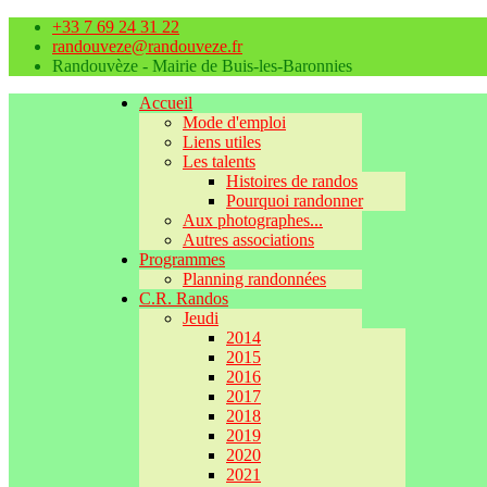
+33 7 69 24 31 22
randouveze@randouveze.fr
Randouvèze - Mairie de Buis-les-Baronnies
Accueil
Mode d'emploi
Liens utiles
Les talents
Histoires de randos
Pourquoi randonner
Aux photographes...
Autres associations
Programmes
Planning randonnées
C.R. Randos
Jeudi
2014
2015
2016
2017
2018
2019
2020
2021