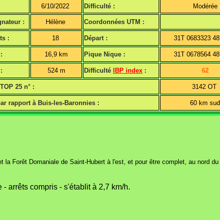
6/10/2022
Difficulté :
Modérée
nateur :
Hélène
Coordonnées UTM :
ts :
18
Départ :
31T 0683323 4
:
16,9 km
Pique Nique :
31T 0678564 4
:
524 m
Difficulté
IBP index
:
62
 TOP 25 n° :
3142 O
ar rapport à Buis-les-Baronnies :
60 km su
 la Forêt Domaniale de Saint-Hubert à l'est, et pour être complet, au nord d
 arrêts compris - s'établit à 2,7 km/h.