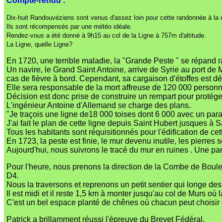
Compte-rendu :
Dix-huit Randouvéziens sont venus d'assez loin pour cette randonnée à la
Ils sont récompensés par une météo idéale.
Rendez-vous a été donné à 9h15 au col de la Ligne à 757m d'altitude.
La Ligne, quelle Ligne?
En 1720, une terrible maladie, la "Grande Peste " se répand
Un navire, le Grand Saint Antoine, arrive de Syrie au port de M
cas de fièvre à bord. Cependant, sa cargaison d'étoffes est déb
Elle sera responsable de la mort affreuse de 120 000 personne
Décision est donc prise de construire un rempart pour protége
L'ingénieur Antoine d'Allemand se charge des plans.
"Je traçois une ligne de18 000 toises dont 6 000 avec un parap
J'ai fait le plan de cette ligne depuis Saint Hubert jusques à S
Tous les habitants sont réquisitionnés pour l'édification de cet
En 1723, la peste est finie, le mur devenu inutile, les pierres s
Aujourd'hui, nous suivrons le tracé du mur en ruines . Une pa
Pour l'heure, nous prenons la direction de la Combe de Boule
D4.
Nous la traversons et reprenons un petit sentier qui longe de
Il est midi et il reste 1,5 km à monter jusqu'au col de Murs où
C'est un bel espace planté de chênes où chacun peut choisir om
Patrick a brillamment réussi l'épreuve du Brevet Fédéral.