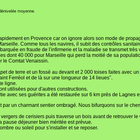
 dénivelée moyenne.
 rapidement en Provence car on ignore alors son mode de propag
arseille. Comme tous les navires, il subit des contrôles sanitair
arquée en fraude de l'infirmerie et la maladie se transmet très v
s dont 40 000 pour Marseille qui perd la moitié de sa populati
r le Comtat Venaissin.
et de terre et un fossé au devant et 2 000 toises faites avec u
aint Ferréol et de là sur une longueur de 14 lieues".
te ligne.
ont utilisées pour d'autres constructions.
rtie avec ses guérites a été restaurée sur 6 km près de Lagnes e
t par un charmant sentier ombragé. Nous bifurquons sur le chemi
s vergers de cerisiers puis traverse un bois avant de retrouver
 la pause déjeuner bien méritée est prévue.
bre ou soleil pour s'installer et se reposer.