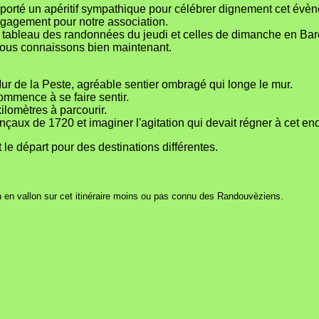
porté un apéritif sympathique pour célébrer dignement cet évèn
engagement pour notre association.
 tableau des randonnées du jeudi et celles de dimanche en Baron
 nous connaissons bien maintenant.
r de la Peste, agréable sentier ombragé qui longe le mur.
e commence à se faire sentir.
ilomètres à parcourir.
ux de 1720 et imaginer l'agitation qui devait régner à cet endr
 le départ pour des destinations différentes.
en vallon sur cet itinéraire moins ou pas connu des Randouvèziens.