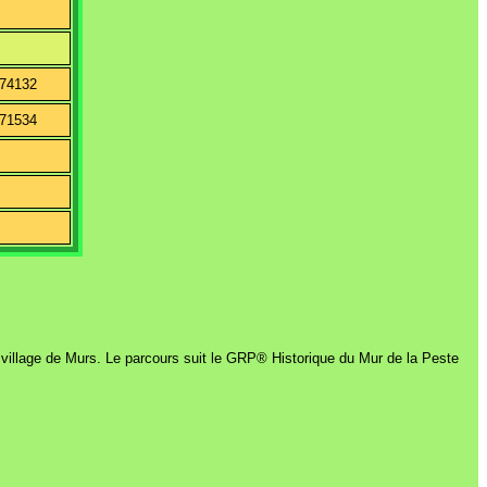
874132
871534
T
d
u village de Murs. Le parcours suit le GRP® Historique du Mur de la Peste