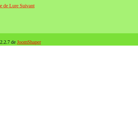
ne de Lure
Suivant
 2.2.7 de
JoomShaper