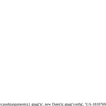
.push(arguments);} gtag('js', new Date()); gtag('config', 'UA-18187690