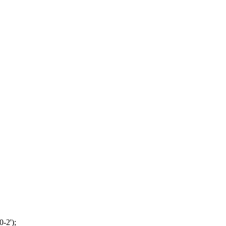
-2');