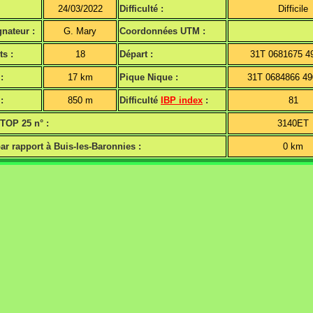
24/03/2022
Difficulté :
Difficile
nateur :
G. Mary
Coordonnées UTM :
ts :
18
Départ :
31T 0681675 4
:
17 km
Pique Nique :
31T 0684866 4
:
850 m
Difficulté
IBP index
:
81
 TOP 25 n° :
3140ET
ar rapport à Buis-les-Baronnies :
0 km