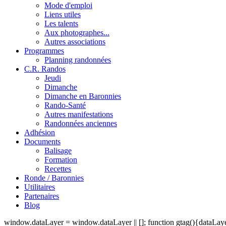
Mode d'emploi
Liens utiles
Les talents
Aux photographes...
Autres associations
Programmes
Planning randonnées
C.R. Randos
Jeudi
Dimanche
Dimanche en Baronnies
Rando-Santé
Autres manifestations
Randonnées anciennes
Adhésion
Documents
Balisage
Formation
Recettes
Ronde / Baronnies
Utilitaires
Partenaires
Blog
window.dataLayer = window.dataLayer || []; function gtag(){dataLayer