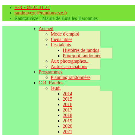
+33 7 69 24 31 22
randouveze@randouveze.fr
Randouvèze - Mairie de Buis-les-Baronnies
Accueil
Mode d'emploi
Liens utiles
Les talents
Histoires de randos
Pourquoi randonner
Aux photographes...
Autres associations
Programmes
Planning randonnées
C.R. Randos
Jeudi
2014
2015
2016
2017
2018
2019
2020
2021