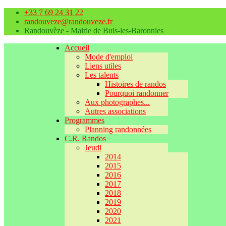
+33 7 69 24 31 22
randouveze@randouveze.fr
Randouvèze - Mairie de Buis-les-Baronnies
Accueil
Mode d'emploi
Liens utiles
Les talents
Histoires de randos
Pourquoi randonner
Aux photographes...
Autres associations
Programmes
Planning randonnées
C.R. Randos
Jeudi
2014
2015
2016
2017
2018
2019
2020
2021