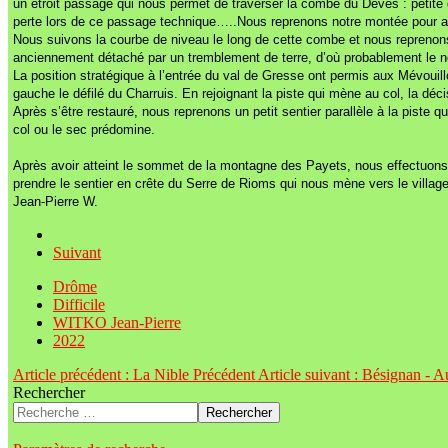
un étroit passage qui nous permet de traverser la combe du Devès : petit
perte lors de ce passage technique…..Nous reprenons notre montée pour atte
Nous suivons la courbe de niveau le long de cette combe et nous reprenons 
anciennement détaché par un tremblement de terre, d’où probablement le 
La position stratégique à l’entrée du val de Gresse ont permis aux Mévouil
gauche le défilé du Charruis. En rejoignant la piste qui mène au col, la déc
Après s’être restauré, nous reprenons un petit sentier parallèle à la piste
col ou le sec prédomine.
Après avoir atteint le sommet de la montagne des Payets, nous effectuons
prendre le sentier en crête du Serre de Rioms qui nous mène vers le villag
Jean-Pierre W.
Suivant
Drôme
Difficile
WITKO Jean-Pierre
2022
Article précédent : La Nible
Précédent
Article suivant : Bésignan - 
Rechercher
Rechercher