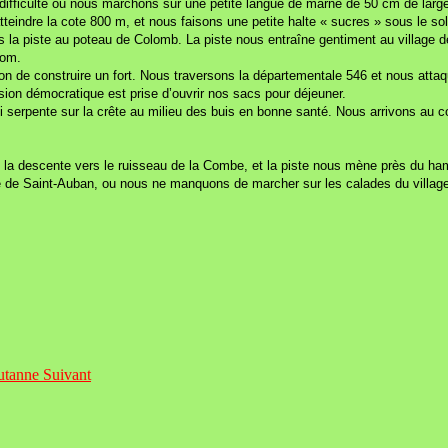
e difficulté ou nous marchons sur une petite langue de marne de 50 cm de la
indre la cote 800 m, et nous faisons une petite halte « sucres » sous le sol
la piste au poteau de Colomb. La piste nous entraîne gentiment au village de 
nom.
lon de construire un fort. Nous traversons la départementale 546 et nous att
ision démocratique est prise d’ouvrir nos sacs pour déjeuner.
 qui serpente sur la crête au milieu des buis en bonne santé. Nous arrivons a
 la descente vers le ruisseau de la Combe, et la piste nous mène près du h
e de Saint-Auban, ou nous ne manquons de marcher sur les calades du village e
Autanne
Suivant