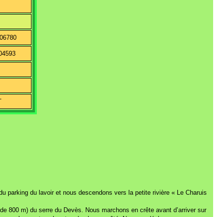
906780
904593
T
 parking du lavoir et nous descendons vers la petite rivière « Le Charuis
tude 800 m) du serre du Devès. Nous marchons en crête avant d’arriver sur