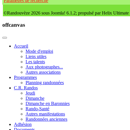
Paramètres de recherche
©Randouvèze 2026 sous Joomla! 6.1.2; propulsé par Helix Ultimate
offcanvas
Accueil
Mode d'emploi
Liens utiles
Les talents
Aux photographes...
Autres associations
Programmes
Planning randonnées
C.R. Randos
Jeudi
Dimanche
Dimanche en Baronnies
Rando-Santé
Autres manifestations
Randonnées anciennes
Adhésion
Documents