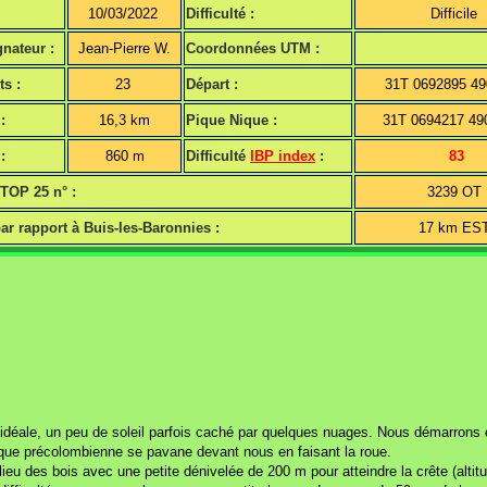
10/03/2022
Difficulté :
Difficile
nateur :
Jean-Pierre W.
Coordonnées UTM :
ts :
23
Départ :
31T 0692895 4
:
16,3 km
Pique Nique :
31T 0694217 4
:
860 m
Difficulté
IBP index
:
83
 TOP 25 n° :
3239 OT
ar rapport à Buis-les-Baronnies :
17 km ES
déale, un peu de soleil parfois caché par quelques nuages. Nous démarrons du
’époque précolombienne se pavane devant nous en faisant la roue.
ieu des bois avec une petite dénivelée de 200 m pour atteindre la crête (alti