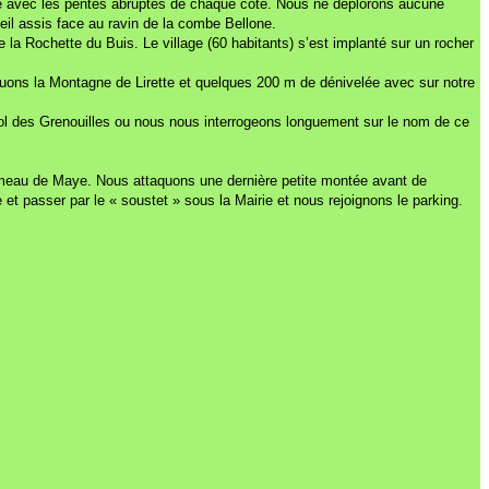
rge avec les pentes abruptes de chaque côté. Nous ne déplorons aucune
eil assis face au ravin de la combe Bellone.
la Rochette du Buis. Le village (60 habitants) s’est implanté sur un rocher
aquons la Montagne de Lirette et quelques 200 m de dénivelée avec sur notre
u col des Grenouilles ou nous nous interrogeons longuement sur le nom de ce
ameau de Maye. Nous attaquons une dernière petite montée avant de
t passer par le « soustet » sous la Mairie et nous rejoignons le parking.