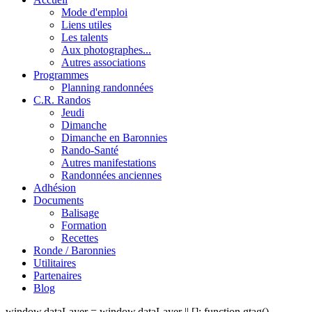
Mode d'emploi
Liens utiles
Les talents
Aux photographes...
Autres associations
Programmes
Planning randonnées
C.R. Randos
Jeudi
Dimanche
Dimanche en Baronnies
Rando-Santé
Autres manifestations
Randonnées anciennes
Adhésion
Documents
Balisage
Formation
Recettes
Ronde / Baronnies
Utilitaires
Partenaires
Blog
window.dataLayer = window.dataLayer || []; function gtag()