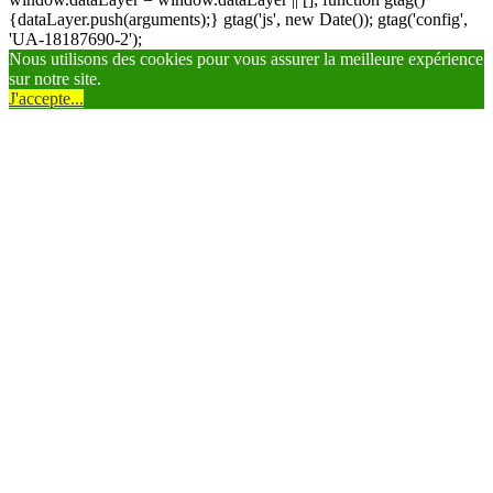
{dataLayer.push(arguments);} gtag('js', new Date()); gtag('config',
'UA-18187690-2');
Nous utilisons des cookies pour vous assurer la meilleure expérience
sur notre site.
J'accepte...