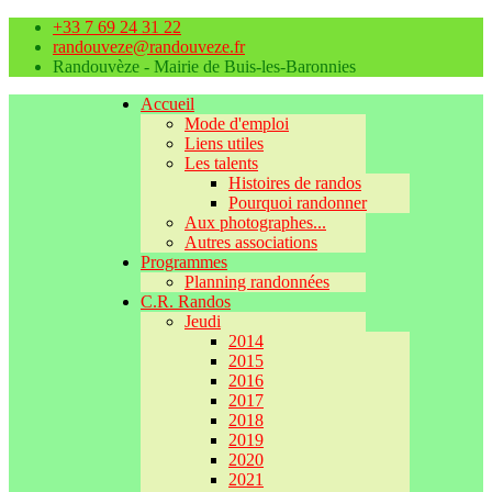
+33 7 69 24 31 22
randouveze@randouveze.fr
Randouvèze - Mairie de Buis-les-Baronnies
Accueil
Mode d'emploi
Liens utiles
Les talents
Histoires de randos
Pourquoi randonner
Aux photographes...
Autres associations
Programmes
Planning randonnées
C.R. Randos
Jeudi
2014
2015
2016
2017
2018
2019
2020
2021