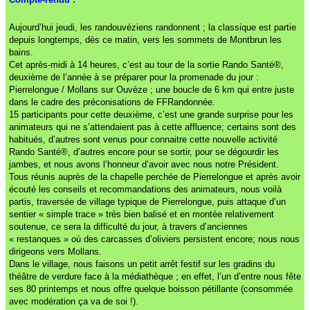
Aujourd’hui jeudi, les randouvéziens randonnent ; la classique est partie
depuis longtemps, dès ce matin, vers les sommets de Montbrun les
bains.
Cet après-midi à 14 heures, c’est au tour de la sortie Rando Santé®,
deuxième de l’année à se préparer pour la promenade du jour :
Pierrelongue / Mollans sur Ouvèze ; une boucle de 6 km qui entre juste
dans le cadre des préconisations de FFRandonnée.
15 participants pour cette deuxième, c’est une grande surprise pour les
animateurs qui ne s’attendaient pas à cette affluence; certains sont des
habitués, d’autres sont venus pour connaitre cette nouvelle activité
Rando Santé®, d’autres encore pour se sortir, pour se dégourdir les
jambes, et nous avons l’honneur d’avoir avec nous notre Président.
Tous réunis auprès de la chapelle perchée de Pierrelongue et après avoir
écouté les conseils et recommandations des animateurs, nous voilà
partis, traversée de village typique de Pierrelongue, puis attaque d’un
sentier « simple trace » très bien balisé et en montée relativement
soutenue, ce sera la difficulté du jour, à travers d’anciennes
« restanques » où des carcasses d’oliviers persistent encore; nous nous
dirigeons vers Mollans.
Dans le village, nous faisons un petit arrêt festif sur les gradins du
théâtre de verdure face à la médiathèque ; en effet, l’un d’entre nous fête
ses 80 printemps et nous offre quelque boisson pétillante (consommée
avec modération ça va de soi !).