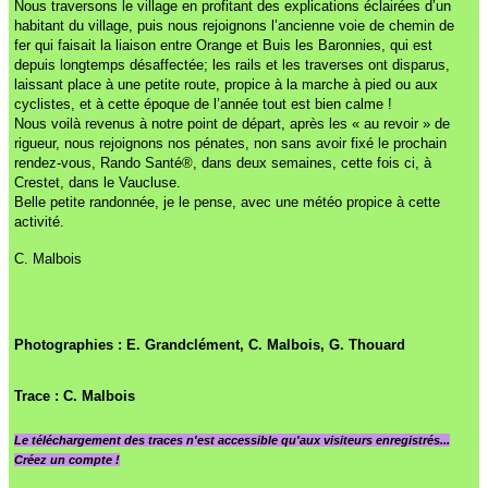
Nous traversons le village en profitant des explications éclairées d’un
habitant du village, puis nous rejoignons l’ancienne voie de chemin de
fer qui faisait la liaison entre Orange et Buis les Baronnies, qui est
depuis longtemps désaffectée; les rails et les traverses ont disparus,
laissant place à une petite route, propice à la marche à pied ou aux
cyclistes, et à cette époque de l’année tout est bien calme !
Nous voilà revenus à notre point de départ, après les « au revoir » de
rigueur, nous rejoignons nos pénates, non sans avoir fixé le prochain
rendez-vous, Rando Santé®, dans deux semaines, cette fois ci, à
Crestet, dans le Vaucluse.
Belle petite randonnée, je le pense, avec une météo propice à cette
activité.
C. Malbois
Photographies : E. Grandclément, C. Malbois, G. Thouard
Trace : C. Malbois
Le
téléchargement des traces n'est accessible qu'aux visiteurs enregistrés...
Créez un compte !