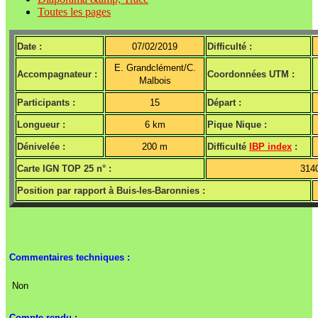
Toutes les pages
Date :
07/02/2019
Difficulté :
E. Grandclément/C.
Accompagnateur :
Coordonnées UTM :
Malbois
Participants :
15
Départ :
Longueur :
6 km
Pique Nique :
Dénivelée :
200 m
Difficulté
IBP index
:
Carte IGN TOP 25 n° :
314
Position par rapport à Buis-les-Baronnies :
Commentaires techniques :
Non
Compte-rendu :