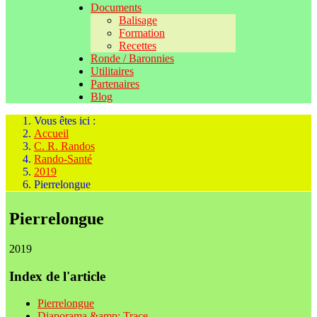
Documents
Balisage
Formation
Recettes
Ronde / Baronnies
Utilitaires
Partenaires
Blog
Vous êtes ici :
Accueil
C. R. Randos
Rando-Santé
2019
Pierrelongue
Pierrelongue
2019
Index de l'article
Pierrelongue
Diaporama &amp; Trace