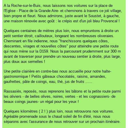
A la Roche-sur-le-Buis, nous laissons nos voitures sur la place de
l'Eglise - Place de la Grande Aire- et cheminons à travers ce joli village,
bien propre et fleuri. Nous admirons, juste avant le Soustet, à gauche,
une maison rénovée avec goût : le crépis est d'un joli bleu Provencal !
Quelques centaines de mètres plus loin, nous empruntons à droite un
petit sentier étroit, caillouteux, longeant les nombreuses oliveraies.
Cheminant en file indienne, nous "franchissons quelques côtes,
descentes, virages et nouvelles côtes" pour atteindre une petite route
qui nous mène sur la D159. Nous la parcourant prudemment sur 300 m
avant de traverser pour prendre un nouveau sentier à droite, plus large,
plus doux aux semelles !
Une petite clairière en contre-bas nous accueille pour notre halte-
gastronomique ! Petits gâteaux chocolatés, raisins, amandes,
gaufrettes, pâte de coings, eau, thé, jus de fruits ......
Rassasiés, reposés, nous reprenons les bâtons et la petite route parmi
les oliviers - de belles olives, noires, vertes - et les cognassiers- de
beaux coings jaunes- un régal pour les yeux !
Quelques kilomètres ( 2 ! ) plus loin, nous retrouvons nos voitures.
Agréable promenade sous le chaud soleil de fin d'été, nous nous
séparons avec l'assurance de nous retrouver sur un prochain itinéraire.