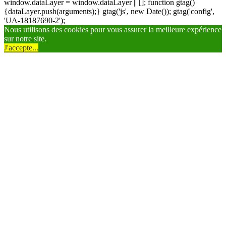
window.dataLayer = window.dataLayer || []; function gtag()
{dataLayer.push(arguments);} gtag('js', new Date()); gtag('config',
'UA-18187690-2');
Nous utilisons des cookies pour vous assurer la meilleure expérience
sur notre site.
J'accepte...