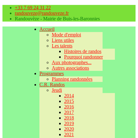
+33 7 69 24 31 22
randouveze@randouveze.fr
Randouvèze - Mairie de Buis-les-Baronnies
Accueil
Mode d'emploi
Liens utiles
Les talents
Histoires de randos
Pourquoi randonner
Aux photographes...
Autres associations
Programmes
Planning randonnées
C.R. Randos
Jeudi
2014
2015
2016
2017
2018
2019
2020
2021