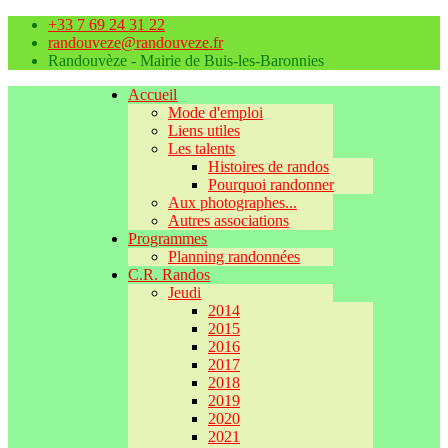
+33 7 69 24 31 22
randouveze@randouveze.fr
Randouvèze - Mairie de Buis-les-Baronnies
Accueil
Mode d'emploi
Liens utiles
Les talents
Histoires de randos
Pourquoi randonner
Aux photographes...
Autres associations
Programmes
Planning randonnées
C.R. Randos
Jeudi
2014
2015
2016
2017
2018
2019
2020
2021