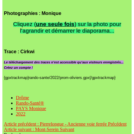
Photographies : Monique
Cliquez (
une seule fois
) sur la photo pour
l'agrandir et démarrer le diaporama...
Trace
: Cirkwi
Le
téléchargement des traces n'est accessible qu'aux visiteurs enregistrés...
Créez un compte !
{gpxtrackmap}rando-sante/2022/prom-oliviers.gpx{/gpxtrackmap}
Drôme
Rando-Santé®
PAYS Monique
2022
Article précédent : Pierrelongue - Ancienne voie ferrée
Précédent
Article suivant : Mont-Serein
Suivant