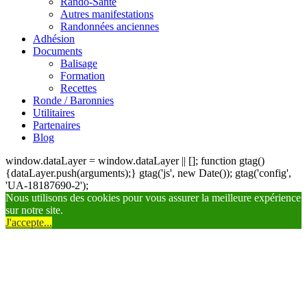
Rando-Santé
Autres manifestations
Randonnées anciennes
Adhésion
Documents
Balisage
Formation
Recettes
Ronde / Baronnies
Utilitaires
Partenaires
Blog
window.dataLayer = window.dataLayer || []; function gtag()
{dataLayer.push(arguments);} gtag('js', new Date()); gtag('config',
'UA-18187690-2');
Nous utilisons des cookies pour vous assurer la meilleure expérience
sur notre site.
J'accepte...