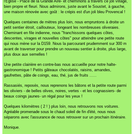
l'Eglise - Place de la Grande Aire- et cheminons à travers ce joli village,
bien propre et fleuri. Nous admirons, juste avant le Soustet, à gauche,
une maison rénovée avec goût : le crépis est d'un joli bleu Provencal !
Quelques centaines de mètres plus loin, nous empruntons à droite un
petit sentier étroit, caillouteux, longeant les nombreuses oliveraies.
Cheminant en file indienne, nous "franchissons quelques côtes,
descentes, virages et nouvelles côtes" pour atteindre une petite route
qui nous mène sur la D159. Nous la parcourant prudemment sur 300 m
avant de traverser pour prendre un nouveau sentier à droite, plus large,
plus doux aux semelles !
Une petite clairière en contre-bas nous accueille pour notre halte-
gastronomique ! Petits gâteaux chocolatés, raisins, amandes,
gaufrettes, pâte de coings, eau, thé, jus de fruits ......
Rassasiés, reposés, nous reprenons les bâtons et la petite route parmi
les oliviers - de belles olives, noires, vertes - et les cognassiers- de
beaux coings jaunes- un régal pour les yeux !
Quelques kilomètres ( 2 ! ) plus loin, nous retrouvons nos voitures.
Agréable promenade sous le chaud soleil de fin d'été, nous nous
séparons avec l'assurance de nous retrouver sur un prochain itinéraire.
Monique.