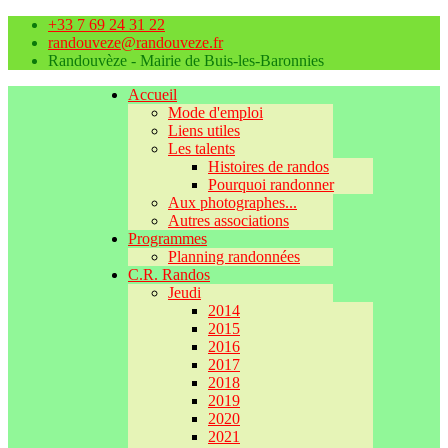
+33 7 69 24 31 22
randouveze@randouveze.fr
Randouvèze - Mairie de Buis-les-Baronnies
Accueil
Mode d'emploi
Liens utiles
Les talents
Histoires de randos
Pourquoi randonner
Aux photographes...
Autres associations
Programmes
Planning randonnées
C.R. Randos
Jeudi
2014
2015
2016
2017
2018
2019
2020
2021