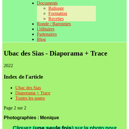
Documents
Balisage
Formation
Recettes
Ronde / Baronnies
Utilitaires
Partenaires
Blog
Ubac des Sias - Diaporama + Trace
2022
Index de l'article
Ubac des Sias
Diaporama + Trace
Toutes les pages
Page 2 sur 2
Photographies : Monique
Cliquez (
une seule fois
) sur la photo pour