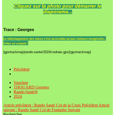
Cliquez sur la photo pour démarrer le
diaporama...
Trace
: Georges
Le
téléchargement des traces n'est accessible qu'aux visiteurs enregistrés...
Créez un compte !
{gpxtrackmap}rando-sante/2024/cedraie.gpx{/gpxtrackmap}
Précédent
Vaucluse
THOUARD Georges
Rando-Santé®
2024
Article précédent : Rando Santé Col de la Croix
Précédent
Article
suivant : Rando Santé Col de Fontaube
Suivant
Rechercher