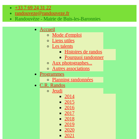
+33 7 69 24 31 22
randouveze@randouveze.fr
Randouvèze - Mairie de Buis-les-Baronnies
Accueil
Mode d'emploi
Liens utiles
Les talents
Histoires de randos
Pourquoi randonner
Aux photographes...
Autres associations
Programmes
Planning randonnées
C.R. Randos
Jeudi
2014
2015
2016
2017
2018
2019
2020
2021