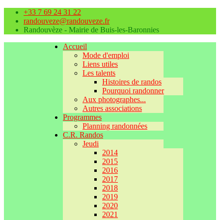
+33 7 69 24 31 22
randouveze@randouveze.fr
Randouvèze - Mairie de Buis-les-Baronnies
Accueil
Mode d'emploi
Liens utiles
Les talents
Histoires de randos
Pourquoi randonner
Aux photographes...
Autres associations
Programmes
Planning randonnées
C.R. Randos
Jeudi
2014
2015
2016
2017
2018
2019
2020
2021