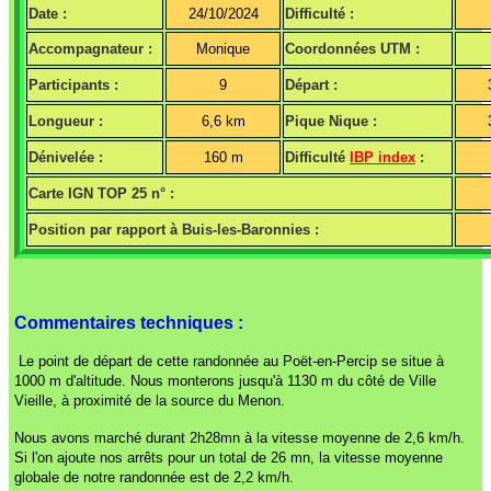
Date :
24/10/2024
Difficulté :
Accompagnateur :
Monique
Coordonnées UTM :
Participants :
9
Départ :
Longueur :
6,6 km
Pique Nique :
Dénivelée :
160 m
Difficulté
IBP index
:
Carte IGN TOP 25 n° :
Position par rapport à Buis-les-Baronnies :
Commentaires techniques :
Le point de départ de cette randonnée au Poët-en-Percip se situe à
1000 m d'altitude. Nous monterons jusqu'à 1130 m du côté de Ville
Vieille, à proximité de la source du Menon.
Nous avons marché durant 2h28mn à la vitesse moyenne de 2,6 km/h.
Si l'on ajoute nos arrêts pour un total de 26 mn, la vitesse moyenne
globale de notre randonnée est de 2,2 km/h.