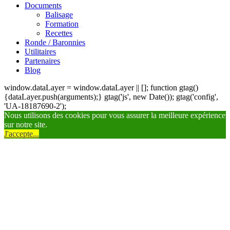
Documents
Balisage
Formation
Recettes
Ronde / Baronnies
Utilitaires
Partenaires
Blog
window.dataLayer = window.dataLayer || []; function gtag()
{dataLayer.push(arguments);} gtag('js', new Date()); gtag('config',
'UA-18187690-2');
Nous utilisons des cookies pour vous assurer la meilleure expérience
sur notre site.
J'accepte...