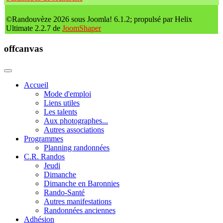
©Randouvèze 2026 sous Joomla! 6.1.2; propulsé par Helix
Ultimate 2.2.7 de
JoomShaper
offcanvas
Accueil
Mode d'emploi
Liens utiles
Les talents
Aux photographes...
Autres associations
Programmes
Planning randonnées
C.R. Randos
Jeudi
Dimanche
Dimanche en Baronnies
Rando-Santé
Autres manifestations
Randonnées anciennes
Adhésion