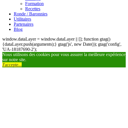
Formation
Recettes
Ronde / Baronnies
Utilitaires
Partenaires
Blog
window.dataLayer = window.dataLayer || []; function gtag()
{dataLayer.push(arguments);} gtag('js', new Date()); gtag('config',
'UA-18187690-2');
Nous utilisons des cookies pour vous assurer la meilleure expérience
sur notre site.
J'accepte...