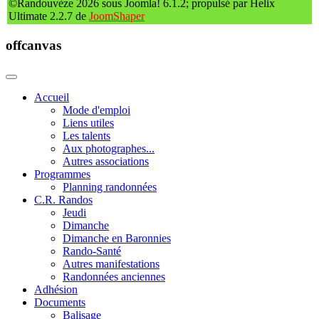
©Randouvèze 2026 sous Joomla! 6.1.2; propulsé par Helix
Ultimate 2.2.7 de
JoomShaper
offcanvas
Accueil
Mode d'emploi
Liens utiles
Les talents
Aux photographes...
Autres associations
Programmes
Planning randonnées
C.R. Randos
Jeudi
Dimanche
Dimanche en Baronnies
Rando-Santé
Autres manifestations
Randonnées anciennes
Adhésion
Documents
Balisage