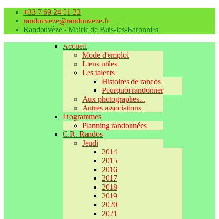
+33 7 69 24 31 22
randouveze@randouveze.fr
Randouvèze - Mairie de Buis-les-Baronnies
Accueil
Mode d'emploi
Liens utiles
Les talents
Histoires de randos
Pourquoi randonner
Aux photographes...
Autres associations
Programmes
Planning randonnées
C.R. Randos
Jeudi
2014
2015
2016
2017
2018
2019
2020
2021