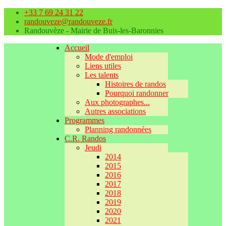
+33 7 69 24 31 22
randouveze@randouveze.fr
Randouvèze - Mairie de Buis-les-Baronnies
Accueil
Mode d'emploi
Liens utiles
Les talents
Histoires de randos
Pourquoi randonner
Aux photographes...
Autres associations
Programmes
Planning randonnées
C.R. Randos
Jeudi
2014
2015
2016
2017
2018
2019
2020
2021