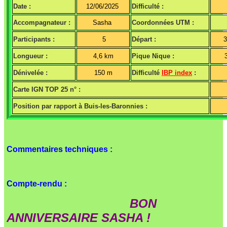
Date :
12/06/2025
Difficulté :
Accompagnateur :
Sasha
Coordonnées UTM :
Participants :
5
Départ :
3
Longueur :
4,6 km
Pique Nique :
Dénivelée :
150 m
Difficulté
IBP index
:
Carte IGN TOP 25 n° :
Position par rapport à Buis-les-Baronnies :
Commentaires techniques :
Compte-rendu :
BON
ANNIVERSAIRE SASHA !