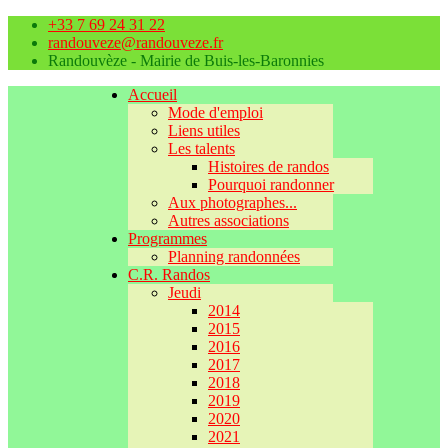
+33 7 69 24 31 22
randouveze@randouveze.fr
Randouvèze - Mairie de Buis-les-Baronnies
Accueil
Mode d'emploi
Liens utiles
Les talents
Histoires de randos
Pourquoi randonner
Aux photographes...
Autres associations
Programmes
Planning randonnées
C.R. Randos
Jeudi
2014
2015
2016
2017
2018
2019
2020
2021