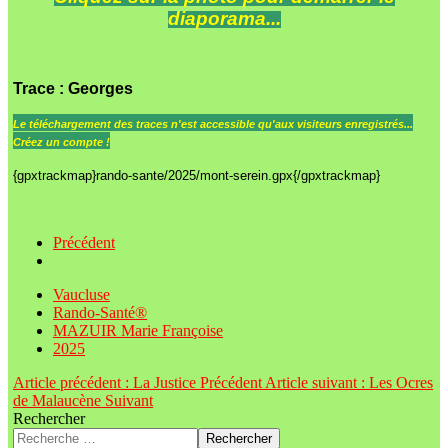
diaporama...
Trace
: Georges
Le
téléchargement des traces n'est accessible qu'aux visiteurs enregistrés...
Créez un compte !
{gpxtrackmap}rando-sante/2025/mont-serein.gpx{/gpxtrackmap}
Précédent
Vaucluse
Rando-Santé®
MAZUIR Marie Françoise
2025
Article précédent : La Justice
Précédent
Article suivant : Les Ocres
de Malaucène
Suivant
Rechercher
Rechercher