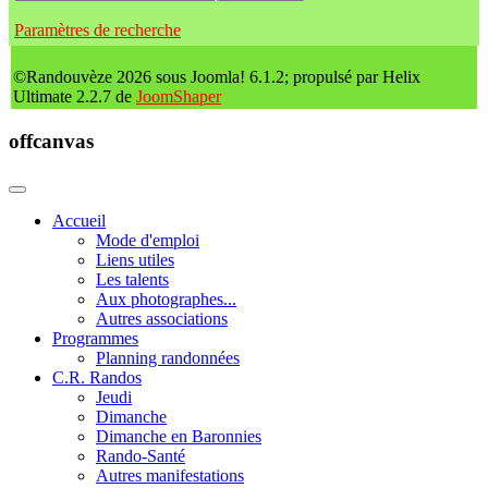
Paramètres de recherche
©Randouvèze 2026 sous Joomla! 6.1.2; propulsé par Helix
Ultimate 2.2.7 de
JoomShaper
offcanvas
Accueil
Mode d'emploi
Liens utiles
Les talents
Aux photographes...
Autres associations
Programmes
Planning randonnées
C.R. Randos
Jeudi
Dimanche
Dimanche en Baronnies
Rando-Santé
Autres manifestations