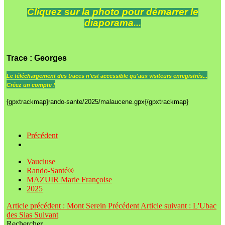
Cliquez sur la photo pour démarrer le
diaporama...
Trace
: Georges
Le
téléchargement des traces n'est accessible qu'aux visiteurs enregistrés...
Créez un compte !
{gpxtrackmap}rando-sante/2025/malaucene.gpx{/gpxtrackmap}
Précédent
Vaucluse
Rando-Santé®
MAZUIR Marie Françoise
2025
Article précédent : Mont Serein
Précédent
Article suivant : L'Ubac
des Sias
Suivant
Rechercher