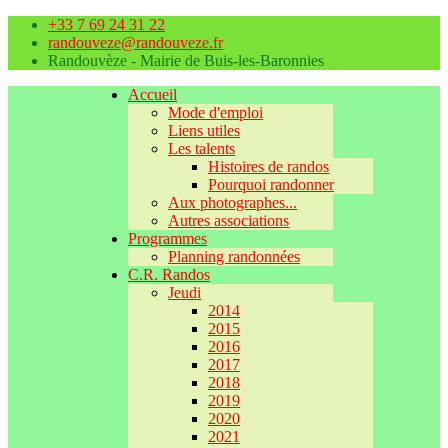
+33 7 69 24 31 22
randouveze@randouveze.fr
Randouvèze - Mairie de Buis-les-Baronnies
Accueil
Mode d'emploi
Liens utiles
Les talents
Histoires de randos
Pourquoi randonner
Aux photographes...
Autres associations
Programmes
Planning randonnées
C.R. Randos
Jeudi
2014
2015
2016
2017
2018
2019
2020
2021