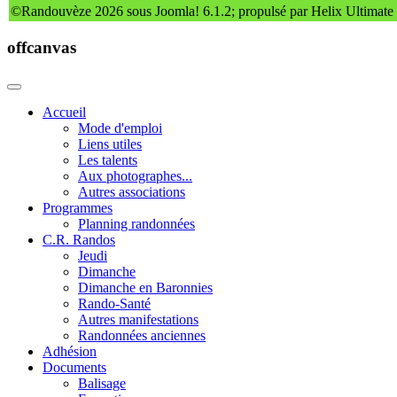
©Randouvèze 2026 sous Joomla! 6.1.2; propulsé par Helix Ultimate
offcanvas
Accueil
Mode d'emploi
Liens utiles
Les talents
Aux photographes...
Autres associations
Programmes
Planning randonnées
C.R. Randos
Jeudi
Dimanche
Dimanche en Baronnies
Rando-Santé
Autres manifestations
Randonnées anciennes
Adhésion
Documents
Balisage