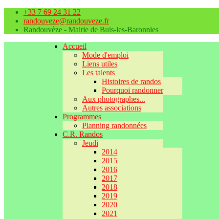
+33 7 69 24 31 22
randouveze@randouveze.fr
Randouvèze - Mairie de Buis-les-Baronnies
Accueil
Mode d'emploi
Liens utiles
Les talents
Histoires de randos
Pourquoi randonner
Aux photographes...
Autres associations
Programmes
Planning randonnées
C.R. Randos
Jeudi
2014
2015
2016
2017
2018
2019
2020
2021