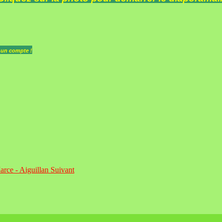
z un compte !
Marce - Aiguillan
Suivant