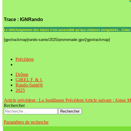
Trace
: IGNRando
Le
téléchargement des traces n'est accessible qu'aux visiteurs enregistrés... Crée
{gpxtrackmap}rando-sante/2025/promenade.gpx{/gpxtrackmap}
Précédent
Drôme
GIREL F. & J.
Rando-Santé®
2025
Article précédent : La Justillanne
Précédent
Article suivant : Aigue 
Rechercher
Rechercher
Paramètres de recherche