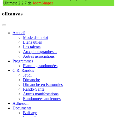
Ultimate 2.2.7 de
JoomShaper
offcanvas
Accueil
Mode d'emploi
Liens utiles
Les talents
Aux photographes...
Autres associations
Programmes
Planning randonnées
C.R. Randos
Jeudi
Dimanche
Dimanche en Baronnies
Rando-Santé
Autres manifestations
Randonnées anciennes
Adhésion
Documents
Balisage