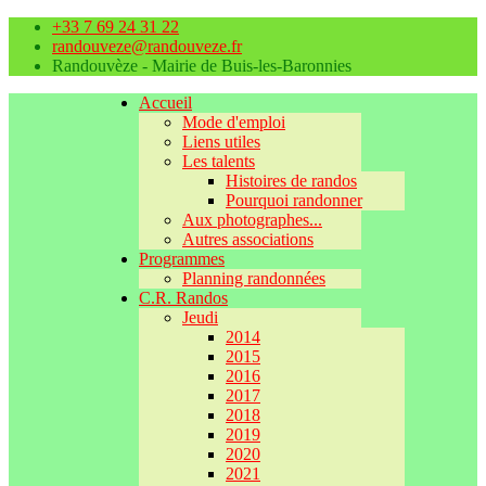
+33 7 69 24 31 22
randouveze@randouveze.fr
Randouvèze - Mairie de Buis-les-Baronnies
Accueil
Mode d'emploi
Liens utiles
Les talents
Histoires de randos
Pourquoi randonner
Aux photographes...
Autres associations
Programmes
Planning randonnées
C.R. Randos
Jeudi
2014
2015
2016
2017
2018
2019
2020
2021