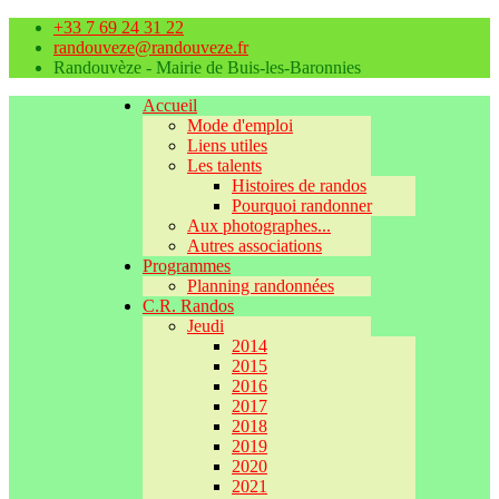
+33 7 69 24 31 22
randouveze@randouveze.fr
Randouvèze - Mairie de Buis-les-Baronnies
Accueil
Mode d'emploi
Liens utiles
Les talents
Histoires de randos
Pourquoi randonner
Aux photographes...
Autres associations
Programmes
Planning randonnées
C.R. Randos
Jeudi
2014
2015
2016
2017
2018
2019
2020
2021