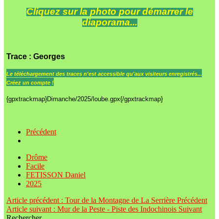
Cliquez sur la photo pour démarrer le
diaporama...
Trace
: Georges
Le
téléchargement des traces n'est accessible qu'aux visiteurs enregistrés...
Créez un compte !
{gpxtrackmap}Dimanche/2025/loube.gpx{/gpxtrackmap}
Précédent
Drôme
Facile
FETISSON Daniel
2025
Article précédent : Tour de la Montagne de La Serrière
Précédent
Article suivant : Mur de la Peste - Piste des Indochinois
Suivant
Rechercher