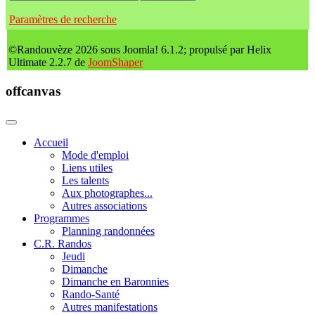
Paramètres de recherche
©Randouvèze 2026 sous Joomla! 6.1.2; propulsé par Helix
Ultimate 2.2.7 de
JoomShaper
offcanvas
Accueil
Mode d'emploi
Liens utiles
Les talents
Aux photographes...
Autres associations
Programmes
Planning randonnées
C.R. Randos
Jeudi
Dimanche
Dimanche en Baronnies
Rando-Santé
Autres manifestations