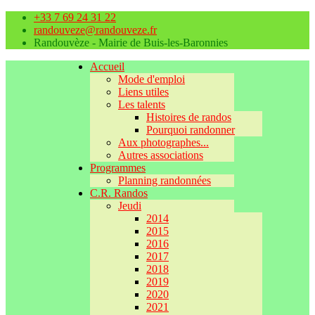
+33 7 69 24 31 22
randouveze@randouveze.fr
Randouvèze - Mairie de Buis-les-Baronnies
Accueil
Mode d'emploi
Liens utiles
Les talents
Histoires de randos
Pourquoi randonner
Aux photographes...
Autres associations
Programmes
Planning randonnées
C.R. Randos
Jeudi
2014
2015
2016
2017
2018
2019
2020
2021