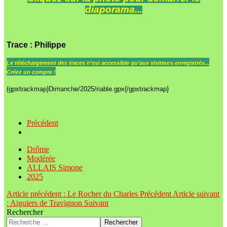
diaporama...
Trace
: Philippe
Le
téléchargement des traces n'est accessible qu'aux visiteurs enregistrés...
Créez un compte !
{gpxtrackmap}Dimanche/2025/riable.gpx{/gpxtrackmap}
Précédent
Drôme
Modérée
ALLAIS Simone
2025
Article précédent : Le Rocher du Charles
Précédent
Article suivant
: Aiguiers de Travignon
Suivant
Rechercher
Rechercher